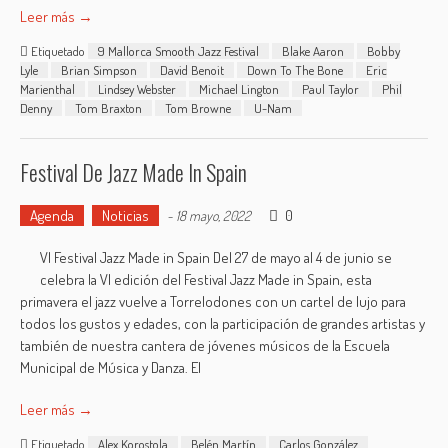
Leer más →
Etiquetado
9 Mallorca Smooth Jazz Festival
Blake Aaron
Bobby
Lyle
Brian Simpson
David Benoit
Down To The Bone
Eric
Marienthal
Lindsey Webster
Michael Lington
Paul Taylor
Phil
Denny
Tom Braxton
Tom Browne
U-Nam
Festival De Jazz Made In Spain
Agenda
Noticias
0
-
18 mayo, 2022
VI Festival Jazz Made in Spain Del 27 de mayo al 4 de junio se
celebra la VI edición del Festival Jazz Made in Spain, esta
primavera el jazz vuelve a Torrelodones con un cartel de lujo para
todos los gustos y edades, con la participación de grandes artistas y
también de nuestra cantera de jóvenes músicos de la Escuela
Municipal de Música y Danza. El
Leer más →
Etiquetado
Alex Korostola
Belén Martín
Carlos González