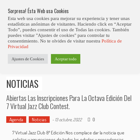
Skip
Abiertas Las Inscripciones Para La Octava Edición Del 7 Virtual Jazz 
LO ÚLTIMO
Club Contest.
to
Sorpresa! Ésta Web usa Cookies
content
Esta web usa cookies para mejorar su experiencia y tener unas
estadísticas anónimas de visitantes. Haciendo click en “Aceptar
Todo”, puedes consentir el uso de Todas las cookies. También
puedes visitar "Ajustes de cookies" para controlar tu
consentimiento. No te olvides de visitar nuestra
Política de
Privacidad
Estás aquí
Ajustes de Cookies
Aceptar todo
Inicio
>
Noticias
NOTICIAS
Abiertas Las Inscripciones Para La Octava Edición Del
7 Virtual Jazz Club Contest.
Agenda
Noticias
0
-
13 octubre, 2022
7 Virtual Jazz Club 8ª Edición Nos complace dar la noticia que
solistas y agrupaciones de todas las edades y procedencias