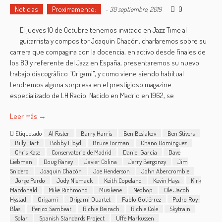
Noticias
Proximamente:
0
-
30 septiembre, 2019
El jueves 10 de Octubre tenemos invitado en Jazz Time al
guitarrista y compositor Joaquín Chacón, charlaremos sobre su
carrera que compagina con la docencia, en activo desde finales de
los 80 y referente del Jazz en España, presentaremos su nuevo
trabajo discográfico "Origami", y como viene siendo habitual
tendremos alguna sorpresa en el prestigioso magazine
especializado de LH Radio. Nacido en Madrid en 1962, se
Leer más →
Etiquetado
Al Foster
Barry Harris
Ben Besiakov
Ben Stivers
Billy Hart
Bobby Floyd
Bruce Forman
Chano Domínguez
Chris Kase
Conservatorio de Madrid
Daniel García
Dave
Liebman
Doug Raney
Javier Colina
Jerry Bergonzy
Jim
Snidero
Joaquin Chacón
Joe Henderson
John Abercrombie
Jorge Pardo
Judy Niemack
Keith Copeland
Kevin Hays
Kirk
Macdonald
Mike Richmond
Musikene
Neobop
Ole Jacob
Hystad
Origami
Origami Quartet
Pablo Gutiérrez
Pedro Ruy-
Blas
Perico Sambeat
Richie Beirach
Richie Cole
Skytrain
Solar
Spanish Standards Project
Uffe Markussen