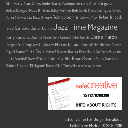
Ariel Brínguez
Alain Pérez
Ander García
Antonio Serrano
Alana Sinkey
Berklee College of Music
Bob Sands
Chick
Bill Evans
Bobby Martínez
Chano Domínguez
Federico Lechner
Herbie Hancock
Corea
Georvis Pico
Dizzy Gillespie
Clamores Jazz
Jazz Time Magazine
Israel Sandoval
Javier Colina
Jorge Pardo
Jerry González
Joaquin Chacón
John Patitucci
John Scofield
Marcos Collado
Jorge Pérez
Jorge Vera
Michael Olivera
Luis Guerra
Marcus Miller
Miles Davis
Paco de
Miguel Blanco
Moisés P. Sánchez
Noa Lur
Pablo Martín Caminero
Pepe Rivero
Patáx
Lucía
Pedro Ruy-Blas
Perico Sambeat
Paquito D'Rivera
Reinier Elizarde “El Negrón”
Román Filiú
Tomás Merlo
Verónica Ferreiro
Editor y Director: Jorge Grimaldos.
Editado en Madrid. © 2015-2016