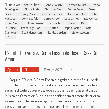
Etiquetado
Ara Malikian
Benny Golson
Carmen Cuesta
Chano
Domínguez
Chuck Loeb
Clamores Jazz
Danilo Pérez
Dave
Grusin
Gregory Porter
Jayme Marques
Jerry González
John
Patitucci
John Scofield
Jorge Pardo
José James
Lee Konitz
Lee Ritenour
Myles Sanko
Pat Martino
Patáx
Pedro
Iturralde
Pedro Ruy-Blas
PJ Morton
Regina Carter
Sala
Clamores
Scott Henderson
Stanley Jordan
Victor Wooten
Zenet
Paquito D’Rivera & Coma Ensamble Desde Casa Con
Amor
Agenda
Noticias
0
-
30 mayo, 2020
Paquito D’Rivera & Coma Ensamble graban el tema Solitude de
Guillermo Tomás, con la colaboración de 43 músicos desde sus
casas. Solitude es una pieza que estudiamos en la asignatura de
Música de Cámara en Cuba, es específica para cuarteto de cuerda,
se me ocurrió hacer un arreglo, aprovechando que estamos en
casa, y abordar nuestras raíces cubanas llevando este precioso