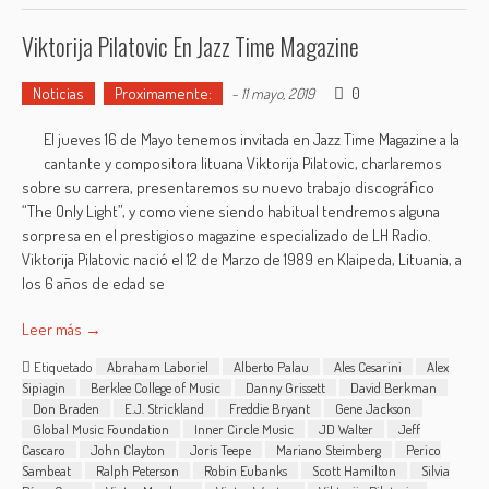
Viktorija Pilatovic En Jazz Time Magazine
Noticias
Proximamente:
0
-
11 mayo, 2019
El jueves 16 de Mayo tenemos invitada en Jazz Time Magazine a la
cantante y compositora lituana Viktorija Pilatovic, charlaremos
sobre su carrera, presentaremos su nuevo trabajo discográfico
“The Only Light”, y como viene siendo habitual tendremos alguna
sorpresa en el prestigioso magazine especializado de LH Radio.
Viktorija Pilatovic nació el 12 de Marzo de 1989 en Klaipeda, Lituania, a
los 6 años de edad se
Leer más →
Etiquetado
Abraham Laboriel
Alberto Palau
Ales Cesarini
Alex
Sipiagin
Berklee College of Music
Danny Grissett
David Berkman
Don Braden
E.J. Strickland
Freddie Bryant
Gene Jackson
Global Music Foundation
Inner Circle Music
JD Walter
Jeff
Cascaro
John Clayton
Joris Teepe
Mariano Steimberg
Perico
Sambeat
Ralph Peterson
Robin Eubanks
Scott Hamilton
Silvia