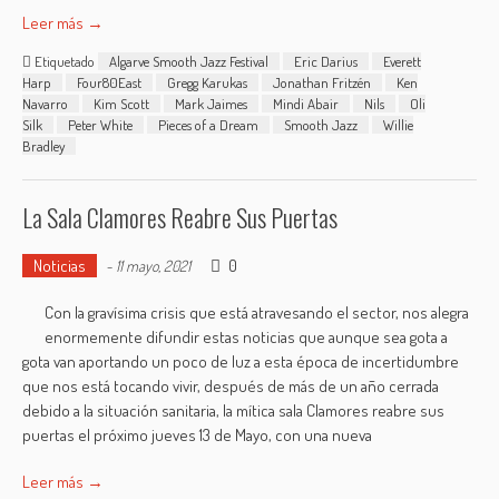
Leer más →
Etiquetado
Algarve Smooth Jazz Festival
Eric Darius
Everett
Harp
Four80East
Gregg Karukas
Jonathan Fritzén
Ken
Navarro
Kim Scott
Mark Jaimes
Mindi Abair
Nils
Oli
Silk
Peter White
Pieces of a Dream
Smooth Jazz
Willie
Bradley
La Sala Clamores Reabre Sus Puertas
Noticias
0
-
11 mayo, 2021
Con la gravísima crisis que está atravesando el sector, nos alegra
enormemente difundir estas noticias que aunque sea gota a
gota van aportando un poco de luz a esta época de incertidumbre
que nos está tocando vivir, después de más de un año cerrada
debido a la situación sanitaria, la mítica sala Clamores reabre sus
puertas el próximo jueves 13 de Mayo, con una nueva
Leer más →