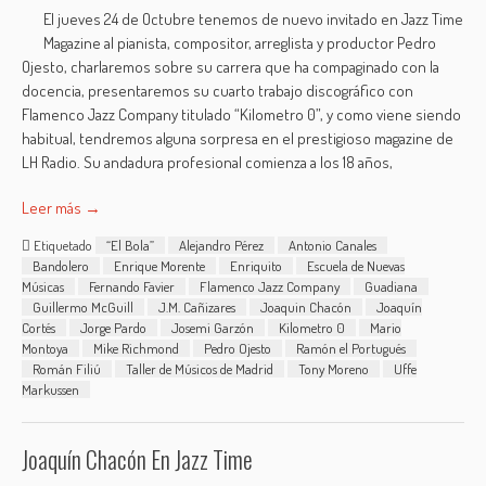
El jueves 24 de Octubre tenemos de nuevo invitado en Jazz Time
Magazine al pianista, compositor, arreglista y productor Pedro
Ojesto, charlaremos sobre su carrera que ha compaginado con la
docencia, presentaremos su cuarto trabajo discográfico con
Flamenco Jazz Company titulado “Kilometro 0”, y como viene siendo
habitual, tendremos alguna sorpresa en el prestigioso magazine de
LH Radio. Su andadura profesional comienza a los 18 años,
Leer más →
Etiquetado
“El Bola”
Alejandro Pérez
Antonio Canales
Bandolero
Enrique Morente
Enriquito
Escuela de Nuevas
Músicas
Fernando Favier
Flamenco Jazz Company
Guadiana
Guillermo McGuill
J.M. Cañizares
Joaquin Chacón
Joaquín
Cortés
Jorge Pardo
Josemi Garzón
Kilometro 0
Mario
Montoya
Mike Richmond
Pedro Ojesto
Ramón el Portugués
Román Filiú
Taller de Músicos de Madrid
Tony Moreno
Uffe
Markussen
Joaquín Chacón En Jazz Time