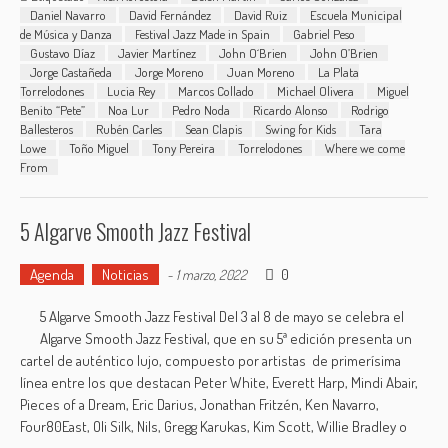
Daniel Navarro
David Fernández
David Ruiz
Escuela Municipal
de Música y Danza
Festival Jazz Made in Spain
Gabriel Peso
Gustavo Díaz
Javier Martínez
John O´Brien
John O’Brien
Jorge Castañeda
Jorge Moreno
Juan Moreno
La Plata
Torrelodones
Lucia Rey
Marcos Collado
Michael Olivera
Miguel
Benito “Pete”
Noa Lur
Pedro Noda
Ricardo Alonso
Rodrigo
Ballesteros
Rubén Carles
Sean Clapis
Swing for Kids
Tara
Lowe
Toño Miguel
Tony Pereira
Torrelodones
Where we come
From
5 Algarve Smooth Jazz Festival
Agenda
Noticias
0
-
1 marzo, 2022
5 Algarve Smooth Jazz Festival Del 3 al 8 de mayo se celebra el
Algarve Smooth Jazz Festival, que en su 5ª edición presenta un
cartel de auténtico lujo, compuesto por artistas de primerísima
línea entre los que destacan Peter White, Everett Harp, Mindi Abair,
Pieces of a Dream, Eric Darius, Jonathan Fritzén, Ken Navarro,
Four80East, Oli Silk, Nils, Gregg Karukas, Kim Scott, Willie Bradley o