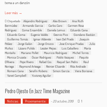
tema a un danzón
Leer más →
Etiquetado
Alejandro Rodríguez
Alex Brown
Ana Ruth
Bermúdez
Armando Garcia
Carlos Caro
Carmen Rosa
Rodríguez
Coma Ensamble
Daniela Lemus
Eduardo Cana
Eduardo Coma
Eugenio Valdés
Georvis Pico
Giondano Bastián
Guillermo Tomás
Igmar Alderete
Ivan Del Prado
Joaquín
Peláez
Jorge Galán
Jorge Orozco
Jose Enrique Pradas
Julio
Muñoz
Lázaro Pulido
Lesster Mejias
Luis Caballero
María
Montaño
Mariano Pollet
Mauricio Rodríguez
Michel Torres
Monica Cruzata
Óscar Rodríguez
Pablo Vazquez
Paquito
D'Rivera
Pepe Rivero
Rafael Cos
Raquel San Pedro
Raul
Noriega
Raymond Arteaga
Reinier Elizarde
Rita Andrade
Romani Cana
Serafín Rubens
Simon García
Viera Borisova
Yanet Campbell
Yuvisney Aguilar
Pedro Ojesto En Jazz Time Magazine
Noticias
Proximamente:
1
-
20 octubre, 2019