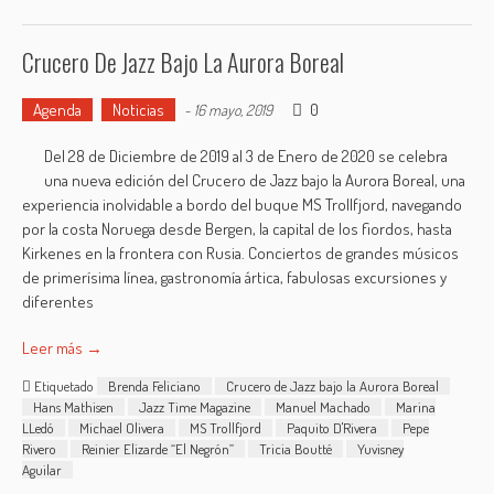
Crucero De Jazz Bajo La Aurora Boreal
Agenda
Noticias
0
-
16 mayo, 2019
Del 28 de Diciembre de 2019 al 3 de Enero de 2020 se celebra
una nueva edición del Crucero de Jazz bajo la Aurora Boreal, una
experiencia inolvidable a bordo del buque MS Trollfjord, navegando
por la costa Noruega desde Bergen, la capital de los fiordos, hasta
Kirkenes en la frontera con Rusia. Conciertos de grandes músicos
de primerísima línea, gastronomía ártica, fabulosas excursiones y
diferentes
Leer más →
Etiquetado
Brenda Feliciano
Crucero de Jazz bajo la Aurora Boreal
Hans Mathisen
Jazz Time Magazine
Manuel Machado
Marina
LLedó
Michael Olivera
MS Trollfjord
Paquito D'Rivera
Pepe
Rivero
Reinier Elizarde “El Negrón”
Tricia Boutté
Yuvisney
Aguilar