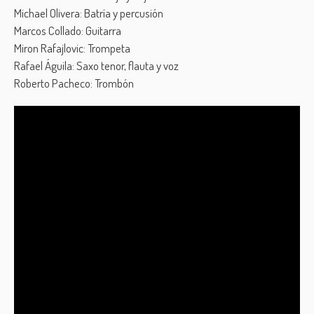
Michael Olivera: Batría y percusión
Marcos Collado: Guitarra
Miron Rafajlovic: Trompeta
Rafael Águila: Saxo tenor, flauta y voz
Roberto Pacheco: Trombón