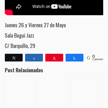
Jueves 26 y Viernes 27 de Mayo
Sala Bogui Jazz
C/ Barquillo, 29
0
Twittear
Compartir
Pin
Compartir
COMPARTIR
Post Relacionados