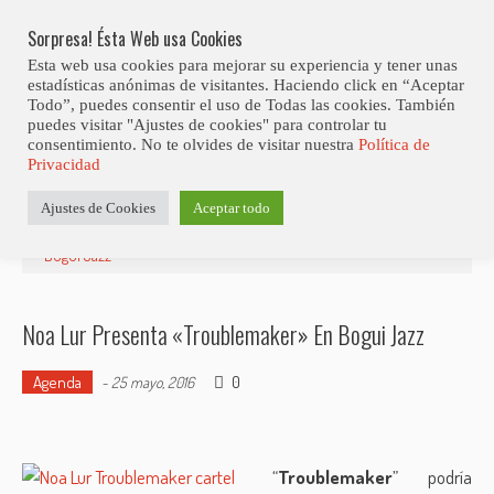
Skip
Abiertas Las Inscripciones Para La Octava Edición Del 7 Virtual Jazz 
LO ÚLTIMO
Club Contest.
to
Sorpresa! Ésta Web usa Cookies
content
Esta web usa cookies para mejorar su experiencia y tener unas
estadísticas anónimas de visitantes. Haciendo click en “Aceptar
Todo”, puedes consentir el uso de Todas las cookies. También
puedes visitar "Ajustes de cookies" para controlar tu
consentimiento. No te olvides de visitar nuestra
Política de
Privacidad
Estás aquí
Ajustes de Cookies
Aceptar todo
Inicio
>
Agenda
>
Noa Lur presenta «Troublemaker» en
Bogui Jazz
Noa Lur Presenta «Troublemaker» En Bogui Jazz
Agenda
0
-
25 mayo, 2016
“
Troublemaker
” podría