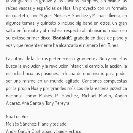
la vanguardia, el groove y los sonidos europeos, sin olvidar las
raíces vascas y españolas de Noa. Un proyecto con un formato
de cuarteto, Toño Miguel, Moisés P. Sánchez y Michael Olivera, en
algunos temas, y quinteto o incluso big band en otros, un gran
salto en formato y atmósfera respecto al intimísimo trabajo en
su exitoso primer disco “
Badakit
”, grabado en dúos de piano y
voz y que recientemente ha alcanzado el número 1 en iTunes.
La autoría de las letras pertenece íntegramente a Noa y con ellas
busca la evolución y la revolución interior, el cambio, la acción, la
escucha hacia las pasiones, la lucha de uno mismo para poder
ser uno mismo en un mundo agitado. Canciones compuestas
por la propia Noa y por grandes músicos de la escena jazzística
nacional, como Moisés P. Sánchez, Michael Martin, Abdón
Alcaraz, Ana Santa y Tony Pereyra.
Noa Lur: Voz
Moisés Sánchez: Piano y teclado
Ander García: Contrabajo y bajo eléctrico