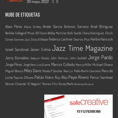
30 mayo, 2022
0
NUBE DE ETIQUETAS
Ariel Brínguez
Alain Pérez
Ander García
Antonio Serrano
Alana Sinkey
Berklee College of Music
Bob Sands
Chick
Bill Evans
Bobby Martínez
Chano Domínguez
Federico Lechner
Herbie Hancock
Corea
Georvis Pico
Dizzy Gillespie
Clamores Jazz
Jazz Time Magazine
Israel Sandoval
Javier Colina
Jorge Pardo
Jerry González
Joaquin Chacón
John Patitucci
John Scofield
Marcos Collado
Jorge Pérez
Jorge Vera
Michael Olivera
Luis Guerra
Marcus Miller
Miles Davis
Paco de
Miguel Blanco
Moisés P. Sánchez
Noa Lur
Pablo Martín Caminero
Pepe Rivero
Patáx
Lucía
Pedro Ruy-Blas
Perico Sambeat
Paquito D'Rivera
Reinier Elizarde “El Negrón”
Román Filiú
Tomás Merlo
Verónica Ferreiro