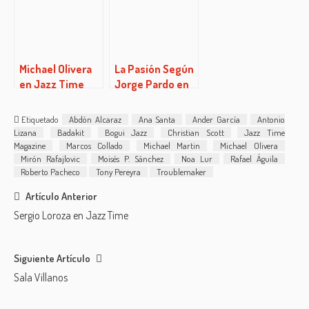
Michael Olivera
La Pasión Según
en Jazz Time
Jorge Pardo en
Magazine
Bogui Jazz
Etiquetado
Abdón Alcaraz
Ana Santa
Ander García
Antonio
Lizana
Badakit
Bogui Jazz
Christian Scott
Jazz Time
Magazine
Marcos Collado
Michael Martin
Michael Olivera
Mirón Rafajlovic
Moisés P. Sánchez
Noa Lur
Rafael Águila
Roberto Pacheco
Tony Pereyra
Troublemaker
Post
Artículo Anterior
Sergio Loroza en Jazz Time
navigation
Siguiente Artículo
Sala Villanos