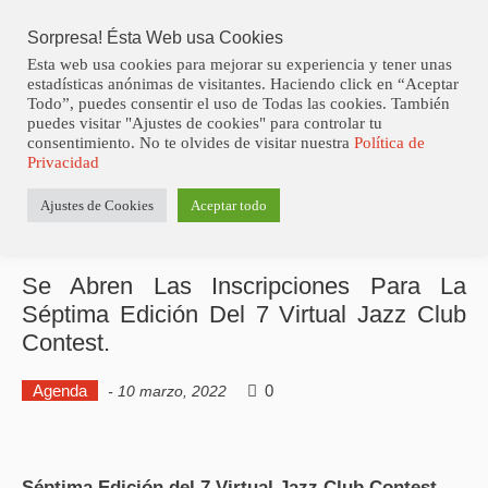
Skip
to
Sorpresa! Ésta Web usa Cookies
content
Esta web usa cookies para mejorar su experiencia y tener unas
estadísticas anónimas de visitantes. Haciendo click en “Aceptar
Todo”, puedes consentir el uso de Todas las cookies. También
puedes visitar "Ajustes de cookies" para controlar tu
consentimiento. No te olvides de visitar nuestra
Política de
Estás aquí
Privacidad
Inicio
>
Agenda
>
Se Abren Las Inscripciones
Ajustes de Cookies
Aceptar todo
para la Séptima Edición del 7 Virtual Jazz Club
Contest.
Se Abren Las Inscripciones Para La
Séptima Edición Del 7 Virtual Jazz Club
Contest.
Agenda
0
-
10 marzo, 2022
Séptima Edición del 7 Virtual Jazz Club Contest