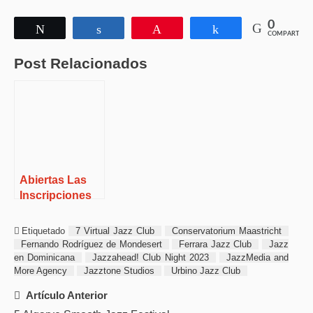
0
Twittear
Compartir
Pin
Compartir
COMPARTIR
Post Relacionados
Abiertas Las
Inscripciones
Para La Octava
Edición Del 7
Etiquetado
7 Virtual Jazz Club
Conservatorium Maastricht
Virtual Jazz
Fernando Rodríguez de Mondesert
Ferrara Jazz Club
Jazz
Club Contest.
en Dominicana
Jazzahead! Club Night 2023
JazzMedia and
More Agency
Jazztone Studios
Urbino Jazz Club
Post
Artículo Anterior