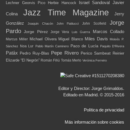
Israel Sandoval
Javier
Lechner
Georvis Pico
Herbie Hancock
Jazz Time Magazine
Jerry
Colina
Jorge
González
John Scofield
Joaquin Chacón
John Patitucci
Pardo
Marcos Collado
Jorge Pérez
Jorge Vera
Luis Guerra
Miles Davis
Michael Olivera
Marcus Miller
Miguel Blanco
Moisés P.
Paco de Lucía
Noa Lur
Sánchez
Pablo Martín Caminero
Paquito D'Rivera
Pepe Rivero
Patáx
Pedro Ruy-Blas
Perico Sambeat
Reinier
Elizarde “El Negrón”
Román Filiú
Tomás Merlo
Verónica Ferreiro
Editor y Director: Jorge Grimaldos.
Editado en Madrid. © 2015-2016
Política de privacidad
Más información sobre cookies