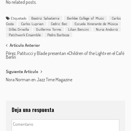
No related posts.
Etiquetado
Beatriz Salvatierra
Berklee College of Music
Carlos
Costa
Carlos Luprian
Cedric Bec
Escuela Itinerante de Música
Gilles Grivolla
Guillermo Torres
Lilian Bencini
Nuria Andorrá
Patchwork Ensamble
Pedro Barboza
Post
Artículo Anterior
Pérez, Patitucci y Blade presentan «Children of the Light» en el Café
navigation
Berlín
Siguiente Artículo
Nora Norman en Jazz Time Magazine
Deja una respuesta