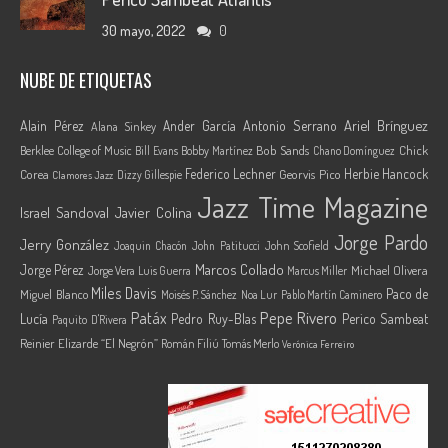
30 mayo, 2022
0
NUBE DE ETIQUETAS
Ariel Brínguez
Alain Pérez
Ander García
Antonio Serrano
Alana Sinkey
Berklee College of Music
Bob Sands
Chick
Bill Evans
Bobby Martínez
Chano Domínguez
Federico Lechner
Herbie Hancock
Corea
Georvis Pico
Dizzy Gillespie
Clamores Jazz
Jazz Time Magazine
Israel Sandoval
Javier Colina
Jorge Pardo
Jerry González
Joaquin Chacón
John Patitucci
John Scofield
Marcos Collado
Jorge Pérez
Jorge Vera
Michael Olivera
Luis Guerra
Marcus Miller
Miles Davis
Paco de
Miguel Blanco
Moisés P. Sánchez
Noa Lur
Pablo Martín Caminero
Pepe Rivero
Patáx
Lucía
Pedro Ruy-Blas
Perico Sambeat
Paquito D'Rivera
Reinier Elizarde “El Negrón”
Román Filiú
Tomás Merlo
Verónica Ferreiro