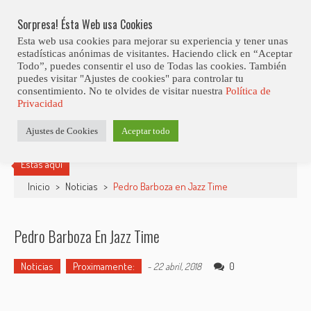
Skip
9ª Edición Del Mallorca Smooth Jazz Festival
LO ÚLTIMO
to
Sorpresa! Ésta Web usa Cookies
content
Esta web usa cookies para mejorar su experiencia y tener unas
estadísticas anónimas de visitantes. Haciendo click en “Aceptar
Todo”, puedes consentir el uso de Todas las cookies. También
puedes visitar "Ajustes de cookies" para controlar tu
consentimiento. No te olvides de visitar nuestra
Política de
Privacidad
Ajustes de Cookies
Aceptar todo
Estás aquí
Inicio
>
Noticias
>
Pedro Barboza en Jazz Time
Pedro Barboza En Jazz Time
Noticias
Proximamente:
0
-
22 abril, 2018