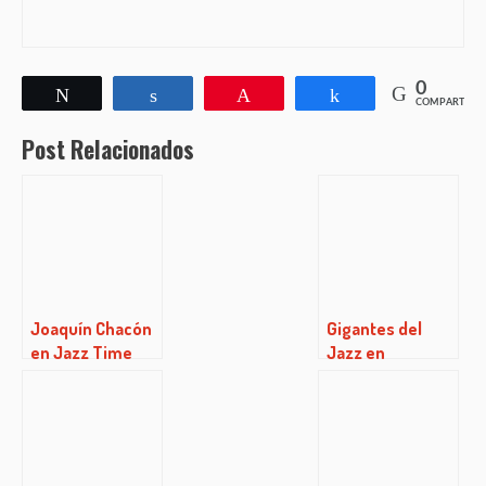
0
Twittear
Compartir
Pin
Compartir
COMPARTIR
Post Relacionados
Joaquín Chacón
Gigantes del
en Jazz Time
Jazz en
Clamores