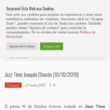
Skip
Abiertas Las Inscripciones Para La Octava Edición Del 7 Virtual Jazz 
LO ÚLTIMO
Club Contest.
to
Sorpresa! Ésta Web usa Cookies
content
Esta web usa cookies para mejorar su experiencia y tener unas
estadísticas anónimas de visitantes. Haciendo click en “Aceptar
Todo”, puedes consentir el uso de Todas las cookies. También
puedes visitar "Ajustes de cookies" para controlar tu
consentimiento. No te olvides de visitar nuestra
Política de
Privacidad
Estás aquí
Ajustes de Cookies
Aceptar todo
Inicio
>
Radio
>
Podcast
>
Jazz Time Joaquín Chacón
(10/10/2019)
Jazz Time Joaquín Chacón (10/10/2019)
Podcast
0
-
27 enero, 2020
El jueves 10 de Octubre tuvimos invitado en
Jazz Time