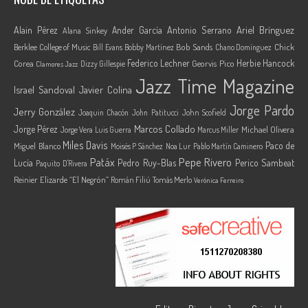
Ariel Brínguez
Alain Pérez
Ander García
Antonio Serrano
Alana Sinkey
Berklee College of Music
Bob Sands
Chick
Bill Evans
Bobby Martínez
Chano Domínguez
Federico Lechner
Herbie Hancock
Corea
Georvis Pico
Dizzy Gillespie
Clamores Jazz
Jazz Time Magazine
Israel Sandoval
Javier Colina
Jorge Pardo
Jerry González
Joaquin Chacón
John Patitucci
John Scofield
Marcos Collado
Jorge Pérez
Jorge Vera
Michael Olivera
Luis Guerra
Marcus Miller
Miles Davis
Paco de
Miguel Blanco
Moisés P. Sánchez
Noa Lur
Pablo Martín Caminero
Pepe Rivero
Patáx
Lucía
Pedro Ruy-Blas
Perico Sambeat
Paquito D'Rivera
Reinier Elizarde “El Negrón”
Román Filiú
Tomás Merlo
Verónica Ferreiro