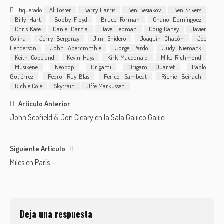
Music
Etiquetado
Al Foster
Barry Harris
Ben Besiakov
Ben Stivers
Billy Hart
Bobby Floyd
Bruce Forman
Chano Domínguez
Chris Kase
Daniel García
Dave Liebman
Doug Raney
Javier
Colina
Jerry Bergonzy
Jim Snidero
Joaquin Chacón
Joe
Henderson
John Abercrombie
Jorge Pardo
Judy Niemack
Keith Copeland
Kevin Hays
Kirk Macdonald
Mike Richmond
Musikene
Neobop
Origami
Origami Quartet
Pablo
Gutiérrez
Pedro Ruy-Blas
Perico Sambeat
Richie Beirach
Richie Cole
Skytrain
Uffe Markussen
Post
Artículo Anterior
John Scofield & Jon Cleary en la Sala Galileo Galilei
navigation
Siguiente Artículo
Miles en París
Deja una respuesta