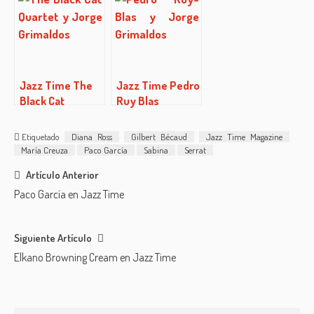
Jazz Time The
Jazz Time Pedro
Black Cat
Ruy Blas
Quartet
(01/04/2014)
(08/04/2013)
Etiquetado
Diana Ross
Gilbert Bécaud
Jazz Time Magazine
María Creuza
Paco García
Sabina
Serrat
Post
Artículo Anterior
Paco García en Jazz Time
navigation
Siguiente Artículo
Elkano Browning Cream en Jazz Time