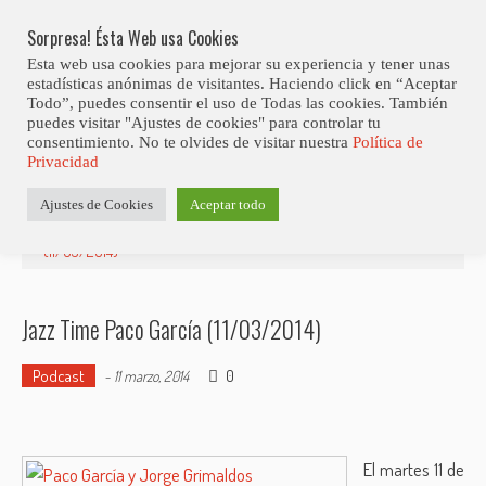
Skip
Abiertas Las Inscripciones Para La Octava Edición Del 7 Virtual Jazz 
LO ÚLTIMO
Club Contest.
to
Sorpresa! Ésta Web usa Cookies
content
Esta web usa cookies para mejorar su experiencia y tener unas
estadísticas anónimas de visitantes. Haciendo click en “Aceptar
Todo”, puedes consentir el uso de Todas las cookies. También
puedes visitar "Ajustes de cookies" para controlar tu
consentimiento. No te olvides de visitar nuestra
Política de
Privacidad
Estás aquí
Ajustes de Cookies
Aceptar todo
Inicio
>
Radio
>
Podcast
>
Jazz Time Paco García
(11/03/2014)
Jazz Time Paco García (11/03/2014)
Podcast
0
-
11 marzo, 2014
El martes 11 de