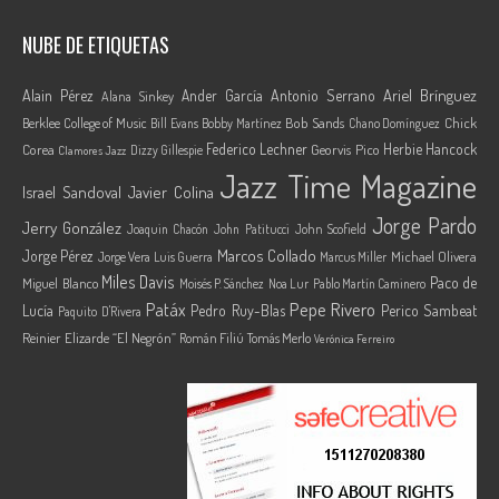
NUBE DE ETIQUETAS
Ariel Brínguez
Alain Pérez
Ander García
Antonio Serrano
Alana Sinkey
Berklee College of Music
Bob Sands
Chick
Bill Evans
Bobby Martínez
Chano Domínguez
Federico Lechner
Herbie Hancock
Corea
Georvis Pico
Dizzy Gillespie
Clamores Jazz
Jazz Time Magazine
Israel Sandoval
Javier Colina
Jorge Pardo
Jerry González
Joaquin Chacón
John Patitucci
John Scofield
Marcos Collado
Jorge Pérez
Jorge Vera
Michael Olivera
Luis Guerra
Marcus Miller
Miles Davis
Paco de
Miguel Blanco
Moisés P. Sánchez
Noa Lur
Pablo Martín Caminero
Pepe Rivero
Patáx
Lucía
Pedro Ruy-Blas
Perico Sambeat
Paquito D'Rivera
Reinier Elizarde “El Negrón”
Román Filiú
Tomás Merlo
Verónica Ferreiro