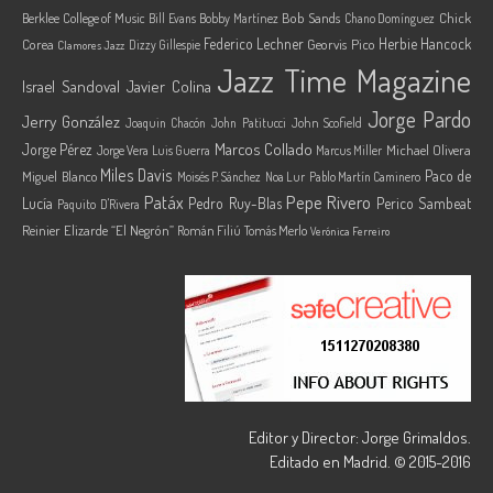
Berklee College of Music
Bob Sands
Chick
Bill Evans
Bobby Martínez
Chano Domínguez
Federico Lechner
Herbie Hancock
Corea
Georvis Pico
Dizzy Gillespie
Clamores Jazz
Jazz Time Magazine
Israel Sandoval
Javier Colina
Jorge Pardo
Jerry González
Joaquin Chacón
John Patitucci
John Scofield
Marcos Collado
Jorge Pérez
Jorge Vera
Michael Olivera
Luis Guerra
Marcus Miller
Miles Davis
Paco de
Miguel Blanco
Moisés P. Sánchez
Noa Lur
Pablo Martín Caminero
Pepe Rivero
Patáx
Lucía
Pedro Ruy-Blas
Perico Sambeat
Paquito D'Rivera
Reinier Elizarde “El Negrón”
Román Filiú
Tomás Merlo
Verónica Ferreiro
Editor y Director: Jorge Grimaldos.
Editado en Madrid. © 2015-2016