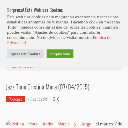
Skip
Abiertas Las Inscripciones Para La Octava Edición Del 7 Virtual Jazz 
LO ÚLTIMO
Club Contest.
to
Sorpresa! Ésta Web usa Cookies
content
Esta web usa cookies para mejorar su experiencia y tener unas
estadísticas anónimas de visitantes. Haciendo click en “Aceptar
Todo”, puedes consentir el uso de Todas las cookies. También
puedes visitar "Ajustes de cookies" para controlar tu
consentimiento. No te olvides de visitar nuestra
Política de
Privacidad
Estás aquí
Ajustes de Cookies
Aceptar todo
Inicio
>
Radio
>
Podcast
>
Jazz Time Cristina Mora
(07/04/2015)
Jazz Time Cristina Mora (07/04/2015)
Podcast
0
-
7 abril, 2015
El martes 7 de