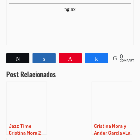
0
Twittear
Compartir
Pin
Compartir
COMPARTIR
Post Relacionados
Jazz Time
Cristina Mora y
Cristina Mora 2
Ander García «La
(15/12/2016)
Luna y Otros