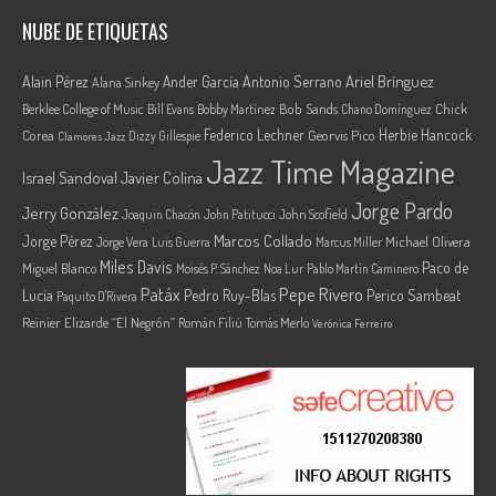
NUBE DE ETIQUETAS
Ariel Brínguez
Alain Pérez
Ander García
Antonio Serrano
Alana Sinkey
Berklee College of Music
Bob Sands
Chick
Bill Evans
Bobby Martínez
Chano Domínguez
Federico Lechner
Herbie Hancock
Corea
Georvis Pico
Dizzy Gillespie
Clamores Jazz
Jazz Time Magazine
Israel Sandoval
Javier Colina
Jorge Pardo
Jerry González
Joaquin Chacón
John Patitucci
John Scofield
Marcos Collado
Jorge Pérez
Jorge Vera
Michael Olivera
Luis Guerra
Marcus Miller
Miles Davis
Paco de
Miguel Blanco
Moisés P. Sánchez
Noa Lur
Pablo Martín Caminero
Pepe Rivero
Patáx
Lucía
Pedro Ruy-Blas
Perico Sambeat
Paquito D'Rivera
Reinier Elizarde “El Negrón”
Román Filiú
Tomás Merlo
Verónica Ferreiro