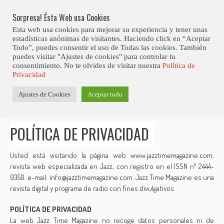
Skip
Abiertas Las Inscripciones Para La Octava Edición Del 7 Virtual Jazz 
LO ÚLTIMO
Club Contest.
to
Sorpresa! Ésta Web usa Cookies
content
Esta web usa cookies para mejorar su experiencia y tener unas
estadísticas anónimas de visitantes. Haciendo click en “Aceptar
Todo”, puedes consentir el uso de Todas las cookies. También
puedes visitar "Ajustes de cookies" para controlar tu
consentimiento. No te olvides de visitar nuestra
Política de
Privacidad
Estás aquí
Ajustes de Cookies
Aceptar todo
Inicio
>
Política de Privacidad
POLÍTICA DE PRIVACIDAD
Usted está visitando la página web www.jazztimemagazine.com,
revista web especializada en Jazz, con registro en el ISSN nº 2444-
9350. e-mail: info@jazztimemagazine.com. Jazz Time Magazine es una
revista digital y programa de radio con fines divulgativos.
POLÍTICA DE PRIVACIDAD
La web Jazz Time Magazine no recoge datos personales ni de