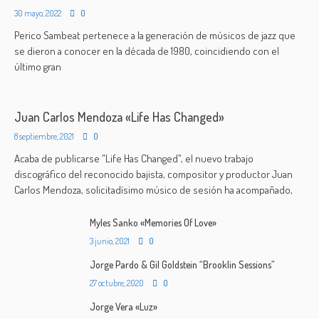
30 mayo, 2022
0
Perico Sambeat pertenece a la generación de músicos de jazz que
se dieron a conocer en la década de 1980, coincidiendo con el
último gran
Juan Carlos Mendoza «Life Has Changed»
8 septiembre, 2021
0
Acaba de publicarse "Life Has Changed", el nuevo trabajo
discográfico del reconocido bajista, compositor y productor Juan
Carlos Mendoza, solicitadísimo músico de sesión ha acompañado,
Myles Sanko «Memories Of Love»
3 junio, 2021
0
Jorge Pardo & Gil Goldstein “Brooklin Sessions”
27 octubre, 2020
0
Jorge Vera «Luz»