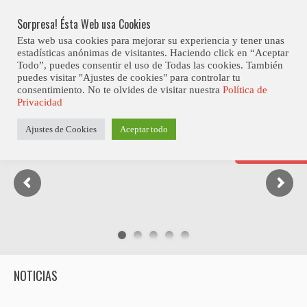
Skip
9ª Edición Del Mallorca Smooth Jazz Festival
LO ÚLTIMO
to
Sorpresa! Ésta Web usa Cookies
content
Esta web usa cookies para mejorar su experiencia y tener unas
estadísticas anónimas de visitantes. Haciendo click en “Aceptar
Todo”, puedes consentir el uso de Todas las cookies. También
puedes visitar "Ajustes de cookies" para controlar tu
consentimiento. No te olvides de visitar nuestra
Política de
Privacidad
Ajustes de Cookies
Aceptar todo
Abiertas Las Inscripc
Para La Octava Edici
7 Virtual Jazz Club Co
NOTICIAS