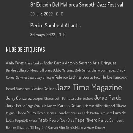
9ª Edición Del Mallorca Smooth Jazz Festival
29 julio, 2022
0
Perico Sambeat Atlantis
30 mayo, 2022
0
NUBE DE ETIQUETAS
Ariel Brínguez
Alain Pérez
Ander García
Antonio Serrano
Alana Sinkey
Berklee College of Music
Bob Sands
Chick
Bill Evans
Bobby Martínez
Chano Domínguez
Federico Lechner
Herbie Hancock
Corea
Georvis Pico
Dizzy Gillespie
Clamores Jazz
Jazz Time Magazine
Israel Sandoval
Javier Colina
Jorge Pardo
Jerry González
Joaquin Chacón
John Patitucci
John Scofield
Marcos Collado
Jorge Pérez
Jorge Vera
Michael Olivera
Luis Guerra
Marcus Miller
Miles Davis
Paco de
Miguel Blanco
Moisés P. Sánchez
Noa Lur
Pablo Martín Caminero
Pepe Rivero
Patáx
Lucía
Pedro Ruy-Blas
Perico Sambeat
Paquito D'Rivera
Reinier Elizarde “El Negrón”
Román Filiú
Tomás Merlo
Verónica Ferreiro