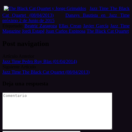
Jazz Time The Black
Cat Quartet (08/04/2013)
Danays Bautista en Jazz Time
próximo 2 de Junio de 2015
Etiquetado
Beatriz Zaragoza
Ellas Crean
Javier García
Jazz Time
Magazine
Jordi Estapé
Juan Carlos Espinosa
The Black Cat Quartet
Post navigation
Artículo Anterior
Jazz Time Pedro Ruy Blas (01/04/2014)
Siguiente Artículo
Jazz Time The Black Cat Quartet (08/04/2013)
Deja una respuesta