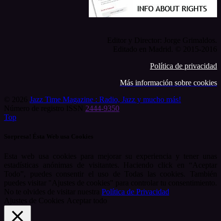
Editor y Director: Jorge Grimaldos.
Editado en Madrid. © 2015-2016
Política de privacidad
Más información sobre cookies
© 2026
Jazz Time Magazine : Radio, Jazz y mucho más!
Número de registro ISSN
2444-9350
Top
Sorpresa! Ésta Web usa Cookies
Esta web usa cookies para mejorar su experiencia y tener unas
estadísticas anónimas de visitantes. Haciendo click en “Aceptar
Todo”, puedes consentir el uso de Todas las cookies. También
puedes visitar "Ajustes de cookies" para controlar tu consentimiento.
No te olvides de visitar nuestra
Política de Privacidad
Ajustes de Cookies
Aceptar todo