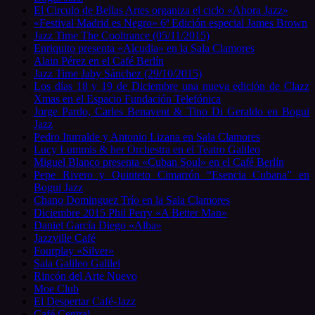
El Circulo de Bellas Artes organiza el ciclo «Ahora Jazz»
«Festival Madrid es Negro» 6ª Edición especial James Brown
Jazz Time The Cooltrance (05/11/2015)
Enriquito presenta «Alcudia» en la Sala Clamores
Alain Pérez en el Café Berlín
Jazz Time Jaby Sánchez (29/10/2015)
Los días 18 y 19 de Diciembre una nueva edición de Clazz
Xmas en el Espacio Fundación Telefónica
Jorge Pardo, Carles Benavent & Tino Di Geraldo en Bogui
Jazz
Pedro Iturralde y Antonio Lizana en Sala Clamores
Lucy Lummis & her Orchestra en el Teatro Galileo
Miguel Blanco presenta «Cuban Soul» en el Café Berlín
Pepe Rivero y Quinteto Cimarrón “Esencia Cubana” en
Bogui Jazz
Chano Dominguez Trío en la Sala Clamores
Diciembre 2015 Phil Perry «A Better Man»
Daniel García Diego «Alba»
Jazzville Café
Fourplay «Silver»
Sala Galileo Galilei
Rincón del Arte Nuevo
Moe Club
El Despertar Café-Jazz
Café Central