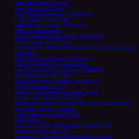
Jazz Time Nastasia Zürcher
Jorge Vera en Jazz Time
Jazz Time Jaime Massieu (15/09/2016)
Celia Vergara en Jazz Time
Jazz Time All Grooves (07/07/2016)
Miles La Autobiografía
Jazz Time Daniel García Diego (16/06/2016)
Adán Carreras en Jazz Time
Del 3 al 26 de Noviembre 36 edición del Festival de Jazz de
Cartagena
Jazz Time Sergio Loroza (26/05/2016)
Django Reinhardt Un gitano en París
Jazz Time Armandinho Macedo (21/04/2016)
Jaime Massieu en Jazz Time
Jazz Time Moisés P. Sánchez (14/04/2016)
All Grooves en Jazz Time
Pedro Andrea Elements en la Sala Caracol
Daniel García Diego en Jazz Time
El Festival de Jazz de Vitoria-Gasteiz celebra su 40 edición
Jazz Time YELO (31/03/2016)
Chico y Rita de Fernando Trueba
Sala Villanos
Noa Lur presenta «Troublemaker» en Bogui Jazz
Sergio Loroza en Jazz Time
Programa 51 Edición Festival Heineken Jazzaldia