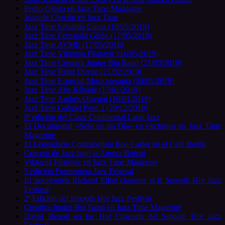
Pedro Ojesto en Jazz Time Magazine
Joaquín Chacón en Jazz Time
Jazz Time Eduardo Coma (10/05/2018)
Jazz Time Fernando Girón (17/05/2018)
Jazz Time AVME (17/05/2018)
Jazz Time Viktorija Pilatovic (16/05/2019)
Jazz Time Creativa Junior Big Band (21/03/2019)
Jazz Time Rémi Dugue (21/02/2019)
Jazz Time Especial Musicoterapia (24/01/2019)
Jazz Time Abe Rábade (17/01/2019)
Jazz Time Andrés Olaegui (10/01/2019)
Jazz Time Gabriel Peso 2 (20/12/2018)
9ª edición del Clazz Continental Latin Jazz
El Documental «Solo en un Día» en exclusiva en Jazz Time
Magazine
El Legendario Contrabajista Ron Carter en el Café Berlín
Crucero de Jazz bajo la Aurora Boreal
Viktorija Pilatovic en Jazz Time Magazine
5 edición Formentera Jazz Festival
El saxofonista Richard Elliot clausura el II Smooth Hot Jazz
Festival
2ª Edición del Smooth Hot Jazz Festival
Creativa Junior Big Band en Jazz Time Magazine
David Benoit en los Hot Concerts del Smooth Hot Jazz