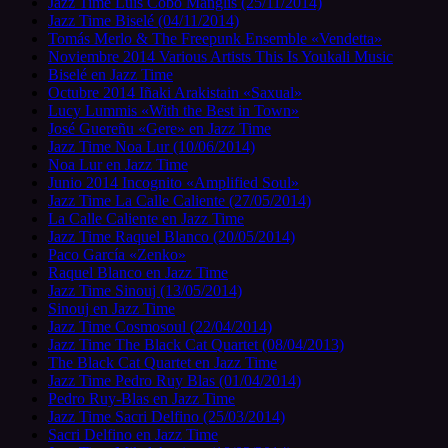
Jazz Time Luis Cobo Manglis (25/11/2014)
Jazz Time Biselé (04/11/2014)
Tomás Merlo & The Freepunk Ensemble «Vendetta»
Noviembre 2014 Various Artists This Is Youkali Music
Biselé en Jazz Time
Octubre 2014 Iñaki Arakistain «Saxual»
Lucy Lummis «With the Best in Town»
José Guereñu «Gere» en Jazz Time
Jazz Time Noa Lur (10/06/2014)
Noa Lur en Jazz Time
Junio 2014 Incognito «Amplified Soul»
Jazz Time La Calle Caliente (27/05/2014)
La Calle Caliente en Jazz Time
Jazz Time Raquel Blanco (20/05/2014)
Paco García «Zenko»
Raquel Blanco en Jazz Time
Jazz Time Sinouj (13/05/2014)
Sinouj en Jazz Time
Jazz Time Cosmosoul (22/04/2014)
Jazz Time The Black Cat Quartet (08/04/2013)
The Black Cat Quartet en Jazz Time
Jazz Time Pedro Ruy Blas (01/04/2014)
Pedro Ruy-Blas en Jazz Time
Jazz Time Sacri Delfino (25/03/2014)
Sacri Delfino en Jazz Time