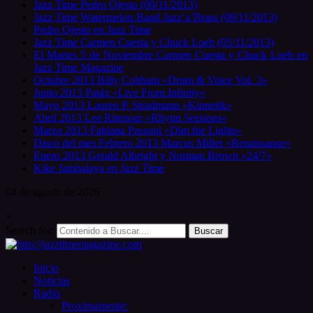
Jazz Time Pedro Ojesto (09/11/2013)
Jazz Time Watermelon Band Jazz’a’Brass (09/11/2013)
Pedro Ojesto en Jazz Time
Jazz Time Carmen Cuesta y Chuck Loeb (05/11/2013)
El Martes 5 de Noviembre Carmen Cuesta y Chuck Loeb en
Jazz Time Magazine
Octubre 2013 Billy Cobham «Drum & Voice Vol. 3»
Junio 2013 Patáx «Live From Infinity»
Mayo 2013 Lauren P. Stradmann «Kinnetik»
Abril 2013 Lee Ritenour «Rhytm Sessions»
Marzo 2013 Fabiana Passoni «Dim the Lights»
Disco del mes Febrero 2013 Marcus Miller «Renaissanse»
Enero 2013 Gerald Albright y Norman Brown «24/7»
Kike Jambalaya en Jazz Time
04 de
agosto
de 2026
×
Search for:
Inicio
Noticias
Radio
Proximamente: