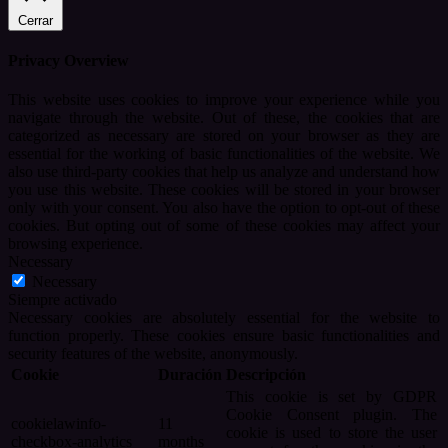
Cerrar
Privacy Overview
This website uses cookies to improve your experience while you
navigate through the website. Out of these, the cookies that are
categorized as necessary are stored on your browser as they are
essential for the working of basic functionalities of the website. We
also use third-party cookies that help us analyze and understand how
you use this website. These cookies will be stored in your browser
only with your consent. You also have the option to opt-out of these
cookies. But opting out of some of these cookies may affect your
browsing experience.
Necessary
Necessary
Siempre activado
Necessary cookies are absolutely essential for the website to
function properly. These cookies ensure basic functionalities and
security features of the website, anonymously.
Cookie
Duración
Descripción
This cookie is set by GDPR
Cookie Consent plugin. The
cookielawinfo-
11
cookie is used to store the user
checkbox-analytics
months