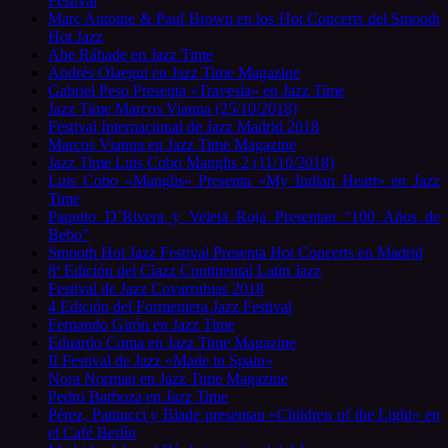
Festival
Marc Antoine & Paul Brown en los Hot Concerts del Smooth
Hot Jazz
Abe Rábade en Jazz Time
Andrés Olaegui en Jazz Time Magazine
Gabriel Peso Presenta «Travesía» en Jazz Time
Jazz Time Marcos Vianna (25/10/2018)
Festival Internacional de Jazz Madrid 2018
Marcos Vianna en Jazz Time Magazine
Jazz Time Luis Cobo Manglis 2 (11/10/2018)
Luis Cobo «Manglis» Presenta «My Indian Heart» en Jazz
Time
Paquito D´Rivera y Veleta Roja Presentan “100 Años de
Bebo”
Smooth Hot Jazz Festival Presenta Hot Concerts en Madrid
8ª Edición del Clazz Continental Latin Jazz
Festival de Jazz Covarrubias 2018
4 Edición del Formentera Jazz Festival
Fernando Girón en Jazz Time
Eduardo Coma en Jazz Time Magazine
II Festival de Jazz «Made in Spain»
Nora Norman en Jazz Time Magazine
Pedro Barboza en Jazz Time
Pérez, Patitucci y Blade presentan «Children of the Light» en
el Café Berlín