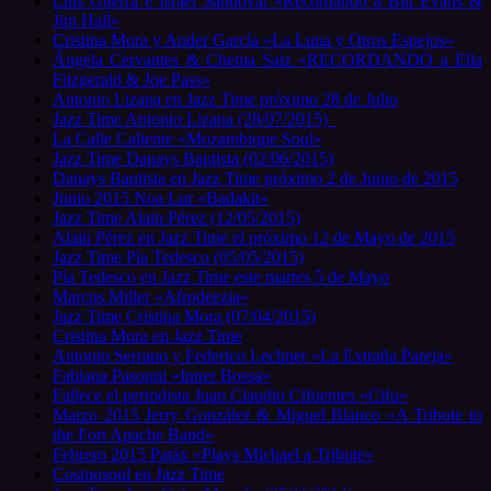
Luis Guerra e Israel Sandoval «Recordando a Bill Evans &
Jim Hall»
Cristina Mora y Ander García «La Luna y Otros Espejos»
Ángela Cervantes & Chema Saiz «RECORDANDO a Ella
Fitzgerald & Joe Pass»
Antonio Lizana en Jazz Time próximo 28 de Julio
Jazz Time Antonio Lizana (28/07/2015)
La Calle Caliente «Mozambique Soul»
Jazz Time Danays Bautista (02/06/2015)
Danays Bautista en Jazz Time próximo 2 de Junio de 2015
Junio 2015 Noa Lur «Badakit»
Jazz Time Alain Pérez (12/05/2015)
Alain Pérez en Jazz Time el próximo 12 de Mayo de 2015
Jazz Time Pía Tedesco (05/05/2015)
Pía Tedesco en Jazz Time este martes 5 de Mayo
Marcus Miller «Afrodeezia»
Jazz Time Cristina Mora (07/04/2015)
Cristina Mora en Jazz Time
Antonio Serrano y Federico Lechner «La Extraña Pareja»
Fabiana Pasonni «Inner Bossa»
Fallece el periodista Juan Claudio Cifuentes «Cifu»
Marzo 2015 Jerry González & Miguel Blanco «A Tribute to
the Fort Apache Band»
Febrero 2015 Patáx «Plays Michael a Tribute»
Cosmosoul en Jazz Time