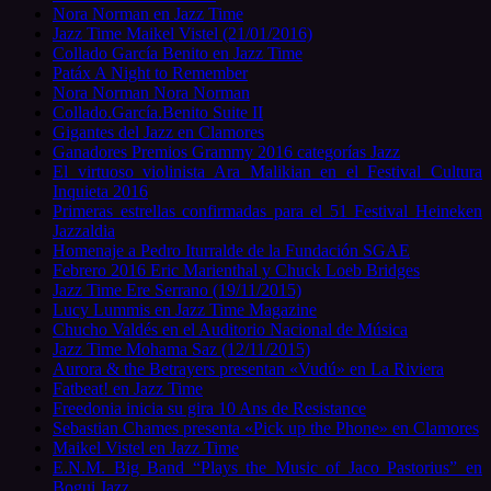
Nora Norman en Jazz Time
Jazz Time Maikel Vistel (21/01/2016)
Collado García Benito en Jazz Time
Patáx A Night to Remember
Nora Norman Nora Norman
Collado.García.Benito Suite II
Gigantes del Jazz en Clamores
Ganadores Premios Grammy 2016 categorías Jazz
El virtuoso violinista Ara Malikian en el Festival Cultura
Inquieta 2016
Primeras estrellas confirmadas para el 51 Festival Heineken
Jazzaldia
Homenaje a Pedro Iturralde de la Fundación SGAE
Febrero 2016 Eric Marienthal y Chuck Loeb Bridges
Jazz Time Ere Serrano (19/11/2015)
Lucy Lummis en Jazz Time Magazine
Chucho Valdés en el Auditorio Nacional de Música
Jazz Time Mohama Saz (12/11/2015)
Aurora & the Betrayers presentan «Vudú» en La Riviera
Fatbeat! en Jazz Time
Freedonia inicia su gira 10 Ans de Resistance
Sebastian Chames presenta «Pick up the Phone» en Clamores
Maikel Vistel en Jazz Time
E.N.M. Big Band “Plays the Music of Jaco Pastorius” en
Bogui Jazz