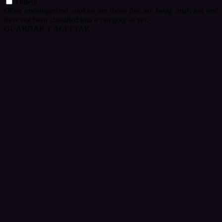
Others
Other uncategorized cookies are those that are being analyzed and
have not been classified into a category as yet.
GUARDAR Y ACEPTAR