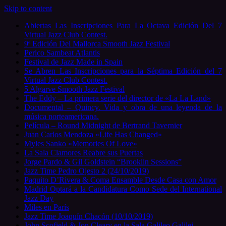
Skip to content
Abiertas Las Inscripciones Para La Octava Edición Del 7
Virtual Jazz Club Contest.
9ª Edición Del Mallorca Smooth Jazz Festival
Perico Sambeat Atlantis
Festival de Jazz Made in Spain
Se Abren Las Inscripciones para la Séptima Edición del 7
Virtual Jazz Club Contest.
5 Algarve Smooth Jazz Festival
The Eddy – La primera serie del director de «La La Land»
Documental – Quincy. Vida y obra de una leyenda de la
música norteamericana.
Película – Round Midnight de Bertrand Tavernier
Juan Carlos Mendoza «Life Has Changed»
Myles Sanko «Memories Of Love»
La Sala Clamores Reabre sus Puertas
Jorge Pardo & Gil Goldstein “Brooklin Sessions”
Jazz Time Pedro Ojesto 2 (24/10/2019)
Paquito D’Rivera & Coma Ensamble Desde Casa con Amor
Madrid Optará a la Candidatura Como Sede del International
Jazz Day
Miles en París
Jazz Time Joaquín Chacón (10/10/2019)
John Scofield & Jon Cleary en la Sala Galileo Galilei