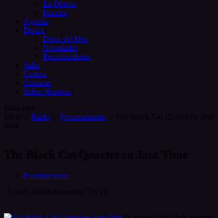
En Directo
Podcast
Agenda
Discos
Disco del Mes
Novedades
Recomendados
Salas
Cultura
Contacto
Sobre Nosotros
Estás aquí
Inicio
>
Radio
>
Proximamente:
>
The Black Cat Quartet en Jazz
Time
The Black Cat Quartet en Jazz Time
Proximamente:
-
5 abril, 2014
8 diciembre, 2015
0
El martes 8 de Abril tenemos