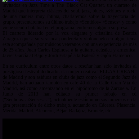
invitados en Jazz Time a The Black Cat Quartet, un cuarteto de
Madrid que interpreta clásicos del soul, jazz, blues, r&blues y rock,
de una manera muy íntima, charlaremos sobre la trayectoria del
grupo, presentaremos su último trabajo «Sentidos» «Senses» y como
viene siendo habitual en el programa tendremos alguna sorpresa.
El cuarteto liderado por la voz elegante y cristalina de Beatriz
Zaragoza que a su vez toca pandereta y violonchelo en algún tema
esta acompañada por músicos veteranos con una experiencia de más
de 25 años, Juan Carlos Espinosa a la guitarra acústica y armónica,
Javier García al Bajo y Jordi Estapé a la Batería y cajón Flamenco.
En su curriculum entre otros datos a reseñar han sido invitados al
prestigioso festival dedicado a la mujer creativa “ELLAS CREAN”
de Madrid y son asiduos en clubs de jazz como el Segundo Jazz de
Madrid, han actuado también en cafe 40 de la Calle Gran Vía de
Madrid, así como amenizando en el hipódromo de la Zarzuela. En
Junio de 2013 han editado su primer trabajo en cd
(“Sentidos…/Senses…”), actualmente están inmersos inmersos en la
gira presentación de dicho trabajo, actuando en Cáceres, Plasencia,
Mérida, Madrid, Alcorcón, Béjar, Badajoz, Brunete, etc…