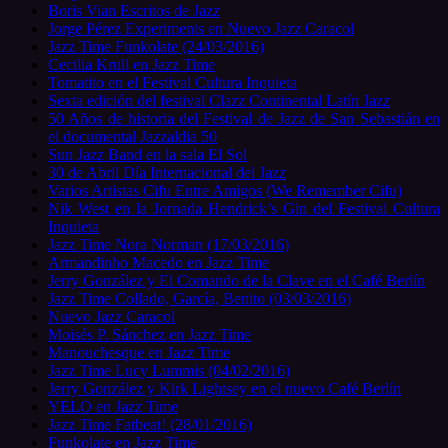
Boris Vian Escritos de Jazz
Jorge Pérez Experiments en Nuevo Jazz Caracol
Jazz Time Funkolate (24/03/2016)
Cecilia Krull en Jazz Time
Tomatito en el Festival Cultura Inquieta
Sexta edición del festival Clazz Continental Latín Jazz
50 Años de historia del Festival de Jazz de San Sebastián en
el documental Jazzaldia 50
Sun Jazz Band en la sala El Sol
30 de Abril Día Internacional del Jazz
Varios Artistas Cifu Entre Amigos (We Remember Cifu)
Nik West en la Jornada Hendrick’s Gin del Festival Cultura
Inquieta
Jazz Time Nora Norman (17/03/2016)
Armandinho Macedo en Jazz Time
Jerry González y El Comando de la Clave en el Café Berlín
Jazz Time Collado, García, Benito (03/03/2016)
Nuevo Jazz Caracol
Moisés P. Sánchez en Jazz Time
Manouchesque en Jazz Time
Jazz Time Lucy Lummis (04/02/2016)
Jerry González y Kirk Lightsey en el nuevo Café Berlín
YELO en Jazz Time
Jazz Time Fatbeat! (28/01/2016)
Funkolate en Jazz Time