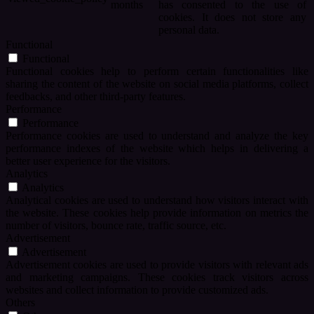
months
has consented to the use of
cookies. It does not store any
personal data.
Functional
Functional
Functional cookies help to perform certain functionalities like
sharing the content of the website on social media platforms, collect
feedbacks, and other third-party features.
Performance
Performance
Performance cookies are used to understand and analyze the key
performance indexes of the website which helps in delivering a
better user experience for the visitors.
Analytics
Analytics
Analytical cookies are used to understand how visitors interact with
the website. These cookies help provide information on metrics the
number of visitors, bounce rate, traffic source, etc.
Advertisement
Advertisement
Advertisement cookies are used to provide visitors with relevant ads
and marketing campaigns. These cookies track visitors across
websites and collect information to provide customized ads.
Others