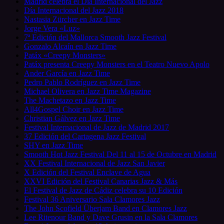
Madrid celebra el Día Internacional del Jazz
Día Internacional del Jazz 2018
Nastasia Zürcher en Jazz Time
Jorge Vera «Luz»
7ª Edición del Mallorca Smooth Jazz Festival
Gonzalo Alcaín en Jazz Time
Patáx «Creepy Monsters»
Patáx presenta Creepy Monsters en el Teatro Nuevo Apolo
Ander García en Jazz Time
Pedro Pablo Rodríguez en Jazz Time
Michael Olivera en Jazz Time Magazine
The Machetazo en Jazz Time
All4Gospel Choir en Jazz Time
Christian Gálvez en Jazz Time
Festival Internacional de Jazz de Madrid 2017
37 Edición del Cartagena Jazz Festival
SHY en Jazz Time
Smooth Hot Jazz Festival Del 11 al 15 de Octubre en Madrid
XX Festival Internacional de Jazz San Javier
X Edición del Festival Enclave de Agua
XXVI Edición del Festival Canarias Jazz & Más
El Festival de Jazz de Cádiz celebra su 10 Edición
Festival 36 Aniversario Sala Clamores Jazz
The John Scofield Überjam Band en Clamores Jazz
Lee Ritenour Band y Dave Grusin en la Sala Clamores