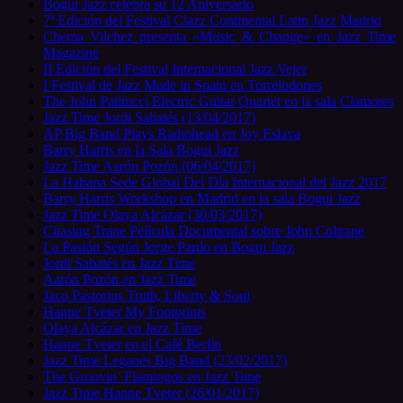
Bogui Jazz celebra su 12 Aniversario
7ª Edición del Festival Clazz Continental Latin Jazz Madrid
Chema Vilchez presenta «Music & Change» en Jazz Time
Magazine
II Edición del Festival Internacional Jazz Vejer
I Festival de Jazz Made in Spain en Torrelodones
The John Patitucci Electric Guitar Quartet en la sala Clamores
Jazz Time Jordi Sabatés (13/04/2017)
AP Big Band Plays Radiohead en Joy Eslava
Barry Harris en la Sala Bogui Jazz
Jazz Time Aarón Pozón (06/04/2017)
La Habana Sede Global Del Día Internacional del Jazz 2017
Barry Harris Workshop en Madrid en la sala Bogui Jazz
Jazz Time Olaya Alcázar (30/03/2017)
Chasing Trane Película Documental sobre John Coltrane
La Pasión Según Jorge Pardo en Bogui Jazz
Jordi Sabatés en Jazz Time
Aarón Pozón en Jazz Time
Jaco Pastorius Truth, Liberty & Soul
Hanne Tveter My Footprints
Olaya Alcázar en Jazz Time
Hanne Tveter en el Café Berlín
Jazz Time Leganés Big Band (23/02/2017)
The Groovin’ Flamingos en Jazz Time
Jazz Time Hanne Tveter (26/01/2017)