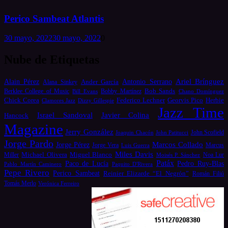
Perico Sambeat Atlantis
30 mayo, 2022
30 mayo, 2022
0
Nube de Etiquetas
Alain Pérez
Antonio Serrano
Ariel Brínguez
Ander García
Alana Sinkey
Bob Sands
Berklee College of Music
Bill Evans
Bobby Martínez
Chano Domínguez
Chick Corea
Federico Lechner
Georvis Pico
Herbie
Dizzy Gillespie
Clamores Jazz
Jazz Time
Israel Sandoval
Javier Colina
Hancock
Magazine
Jerry González
Joaquin Chacón
John Patitucci
John Scofield
Jorge Pardo
Marcos Collado
Jorge Pérez
Jorge Vera
Luis Guerra
Marcus
Miles Davis
Michael Olivera
Miguel Blanco
Miller
Moisés P. Sánchez
Noa Lur
Patáx
Paco de Lucía
Pedro Ruy-Blas
Pablo Martín Caminero
Paquito D'Rivera
Pepe Rivero
Perico Sambeat
Reinier Elizarde “El Negrón”
Román Filiú
Tomás Merlo
Verónica Ferreiro