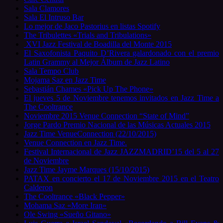
Sala Clamores
Sala El Intruso Bar
Lo mejor de Jaco Pastorius en listas Spotify
The Tribulettes «Trials and Tribulations»
XVI Jazz Festival de Boadilla del Monte 2015
El Saxofonista Paquito D’Rivera galardonado con el premio
Latin Grammy al Mejor Álbum de Jazz Latino
Sala Tempo Club
Mojama Saz en Jazz Time
Sebastián Chames «Pick Up The Phone»
El jueves 5 de Noviembre tenemos invitados en Jazz Time a
The Cooltrance
Noviembre 2015 Venue Connection “State of Mind”
Jorge Pardo Premio Nacional de las Músicas Actuales 2015
Jazz Time VenueConnection (22/10/2015)
Venue Connection en Jazz Time.
Festival Internacional de Jazz JAZZMADRID’15 del 5 al 27
de Noviembre
Jazz Time Jayme Marques (15/10/2015)
PATAX en concierto el 17 de Noviembre 2015 en el Teatro
Calderon
The Cooltrance «Black Pepper»
Mohama Saz «More Iran»
Ole Swing «Sueño Gitano»