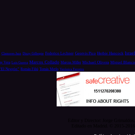
Israe
a
Federico Lechner
Georvis Pico
Herbie Hancock
Dizzy Gillespie
Clamores Jazz
Marcos Collado
Michael Olivera
ge Vera
Miguel Blanc
Luis Guerra
Marcus Miller
 “El Negrón”
Román Filiú
Tomás Merlo
Verónica Ferreiro
Editor y Director: Jorge Grimaldos.
Editado en Madrid. © 2015-2016