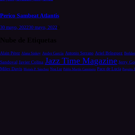
Perico Sambeat Atlantis
30 mayo, 2022
30 mayo, 2022
0
Nube de Etiquetas
Alain Pérez
Antonio Serrano
Ariel Brínguez
Ander García
Alana Sinkey
Berklee
Jazz Time Magazine
Jerry Go
Sandoval
Javier Colina
Miles Davis
Paco de Lucía
Moisés P. Sánchez
Noa Lur
Pablo Martín Caminero
Paquito 