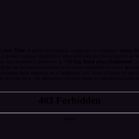
en
Jazz Time
al genial saxofonista, compositor y arreglista
Aarón P
a grandes artistas nacionales e internacionales por los escenarios d
cto más personal y ambicioso la “
AP Big Band plays Radiohead
“, 
o grupo de los mejores músicos de la escena madrileña, la nueva genera
costumbre hubo sorpresas en el programa, con Aarón al frente de este
al bajo eléctrico, nos deleitaron con unos temas en rigurosísimo directo