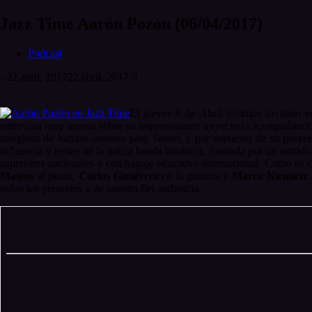
Jazz Time Aarón Pozón (06/04/2017)
Podcast
-
22 abril, 2017
22 abril, 2017
0
El jueves 6 de Abril tuvimos invitado 
entrevista muy amena sobre su impresionante trayectoria acompañando 
arreglista de bandas sonoras para Teatro, y por supuesto de su proye
influencia y temas de la mítica banda británica, formada por un nutrid
superiores nacionales y con bagaje educativo internacional. Como es 
Mateos
al piano,
Carlos Gutiérrez
en la guitarra y
Marco Niemietz
todos los presentes y de nuestra fiel audiencia.