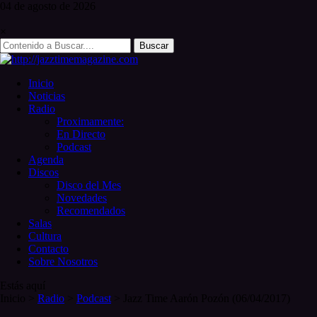
Skip
04 de
agosto
de 2026
to
content
×
Search
for:
Inicio
Noticias
Radio
Proximamente:
En Directo
Podcast
Agenda
Discos
Disco del Mes
Novedades
Recomendados
Salas
Cultura
Contacto
Sobre Nosotros
Estás aquí
Inicio
>
Radio
>
Podcast
>
Jazz Time Aarón Pozón (06/04/2017)