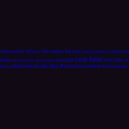
Bob Sands
Chick Core
 College of Music
Bill Evans
Bobby Martínez
Chano Domínguez
Jorge Pardo
nzález
Jorge Pérez
Jor
Joaquin Chacón
John Patitucci
John Scofield
Pepe Rivero
Patáx
Pedro Ruy-Blas
Perico Sambeat
Reinier Elizarde
D'Rivera