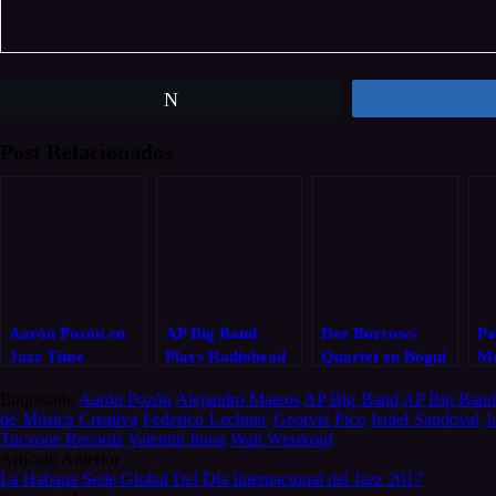
Twittear
Post Relacionados
Aarón Pozón en
AP Big Band
Dee Burrows
Pa
Jazz Time
Plays Radiohead
Quartet en Bogui
Mo
en Joy Eslava
Jazz
Etiquetado
Aarón Pozón
Alejandro Mateos
AP Big Band
AP Big Band
de Música Creativa
Federico Lechner
Georvis Pico
Israel Sandoval
J
Tucxone Records
Valentín Iturat
Walt Weiskopf
Post
Artículo Anterior
La Habana Sede Global Del Día Internacional del Jazz 2017
navigation