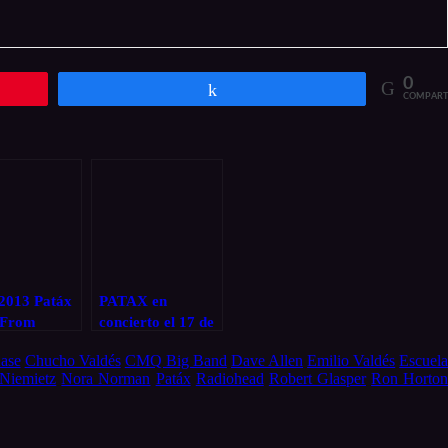
0
Compartir
COMPART
 2013 Patáx
PATAX en
 From
concierto el 17 de
ty»
Noviembre 2015
ase
Chucho Valdés
CMQ Big Band
Dave Allen
Emilio Valdés
Escuel
en el Teatro
Niemietz
Nora Norman
Patáx
Radiohead
Robert Glasper
Ron Horto
Calderon