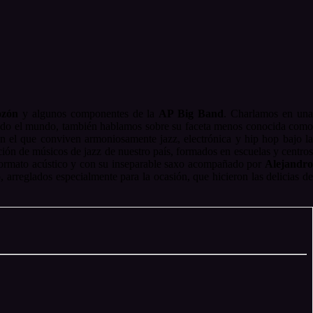
ozón
y algunos componentes de la
AP Big Band
. Charlamos en un
e todo el mundo, también hablamos sobre su faceta menos conocida como
en el que conviven armoniosamente jazz, electrónica y hip hop bajo l
ción de músicos de jazz de nuestro país, formados en escuelas y centros
 formato acústico y con su inseparable saxo acompañado por
Alejandro
, arreglados especialmente para la ocasión, que hicieron las delicias d