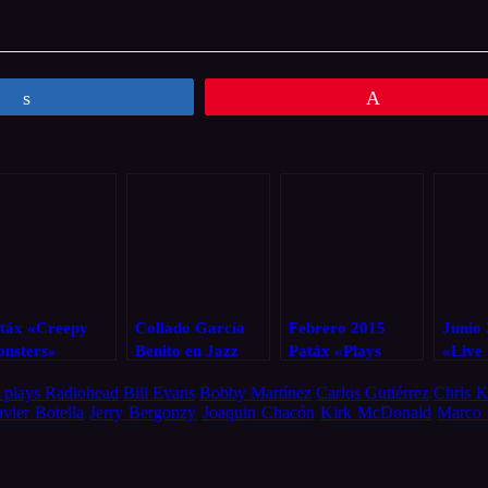
Compartir
Pin
táx «Creepy
Collado García
Febrero 2015
Junio
nsters»
Benito en Jazz
Patáx «Plays
«Live
Time
Michael a
Infini
 plays Radiohead
Bill Evans
Bobby Martínez
Carlos Gutiérrez
Chris K
Tribute»
avier Botella
Jerry Bergonzy
Joaquin Chacón
Kirk McDonald
Marco 