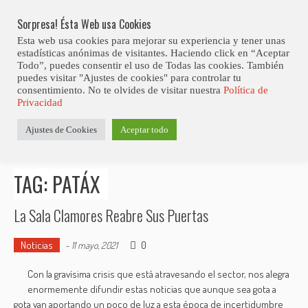
Skip
Abiertas Las Inscripciones Para La Octava Edición Del 7 Virtual Jazz 
LO ÚLTIMO
Club Contest.
to
Sorpresa! Ésta Web usa Cookies
content
Esta web usa cookies para mejorar su experiencia y tener unas
estadísticas anónimas de visitantes. Haciendo click en “Aceptar
Todo”, puedes consentir el uso de Todas las cookies. También
puedes visitar "Ajustes de cookies" para controlar tu
consentimiento. No te olvides de visitar nuestra
Política de
Privacidad
Estás aquí
Ajustes de Cookies
Aceptar todo
Inicio
>
Posts tagged "Patáx"
TAG: PATÁX
La Sala Clamores Reabre Sus Puertas
Noticias
0
-
11 mayo, 2021
Con la gravísima crisis que está atravesando el sector, nos alegra
enormemente difundir estas noticias que aunque sea gota a
gota van aportando un poco de luz a esta época de incertidumbre