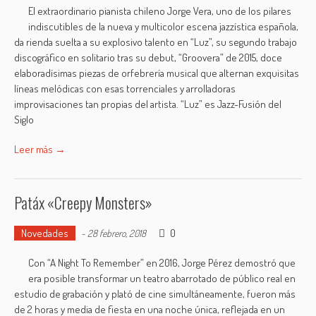
El extraordinario pianista chileno Jorge Vera, uno de los pilares
indiscutibles de la nueva y multicolor escena jazzística española,
da rienda suelta a su explosivo talento en “Luz”, su segundo trabajo
discográfico en solitario tras su debut, “Groovera” de 2015, doce
elaboradísimas piezas de orfebrería musical que alternan exquisitas
líneas melódicas con esas torrenciales y arrolladoras
improvisaciones tan propias del artista. “Luz” es Jazz-Fusión del
Siglo
Leer más →
Patáx «Creepy Monsters»
Novedades
0
-
28 febrero, 2018
Con “A Night To Remember” en 2016, Jorge Pérez demostró que
era posible transformar un teatro abarrotado de público real en
estudio de grabación y plató de cine simultáneamente, fueron más
de 2 horas y media de fiesta en una noche única, reflejada en un