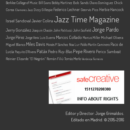
Berklee College of Music
Bob Sands
Chick
Bill Evans
Bobby Martínez
Chano Domínguez
Federico Lechner
Herbie Hancock
Corea
Georvis Pico
Dizzy Gillespie
Clamores Jazz
Jazz Time Magazine
Israel Sandoval
Javier Colina
Jorge Pardo
Jerry González
Joaquin Chacón
John Patitucci
John Scofield
Marcos Collado
Jorge Pérez
Jorge Vera
Michael Olivera
Luis Guerra
Marcus Miller
Miles Davis
Paco de
Miguel Blanco
Moisés P. Sánchez
Noa Lur
Pablo Martín Caminero
Pepe Rivero
Patáx
Lucía
Pedro Ruy-Blas
Perico Sambeat
Paquito D'Rivera
Reinier Elizarde “El Negrón”
Román Filiú
Tomás Merlo
Verónica Ferreiro
Editor y Director: Jorge Grimaldos.
Editado en Madrid. © 2015-2016