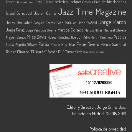
Federico Lechner
Herbie Hancock
Corea
Georvis Pico
Dizzy Gillespie
Clamores Jazz
Jazz Time Magazine
Israel Sandoval
Javier Colina
Jorge Pardo
Jerry González
Joaquin Chacón
John Patitucci
John Scofield
Marcos Collado
Jorge Pérez
Jorge Vera
Michael Olivera
Luis Guerra
Marcus Miller
Miles Davis
Paco de
Miguel Blanco
Moisés P. Sánchez
Noa Lur
Pablo Martín Caminero
Pepe Rivero
Patáx
Lucía
Pedro Ruy-Blas
Perico Sambeat
Paquito D'Rivera
Reinier Elizarde “El Negrón”
Román Filiú
Tomás Merlo
Verónica Ferreiro
Editor y Director: Jorge Grimaldos.
Editado en Madrid. © 2015-2016
Política de privacidad