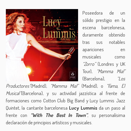
Poseedora de un
sólido prestigio en la
escena barcelonesa,
duramente obtenido
tras sus notables
apariciones en
musicales como
“Zorro”
(Londres y UK
Tour),
“Mamma Mia!”
(Barcelona),
“Los
Productores”
(Madrid),
“Mamma Mia!”
(Madrid), o
“Fama, El
Musical”
(Barcelona), y su actividad jazzística al frente de
formaciones como Cotton Club Big Band y Lucy Lummis Jazz
Quintet, la cantante barcelonesa
Lucy Lummis
da un paso al
frente con
“With The Best In Town”
, su personalísima
declaración de principios artísticos y musicales.