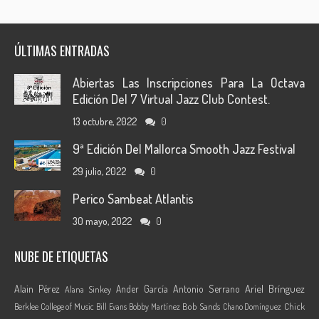
ÚLTIMAS ENTRADAS
Abiertas Las Inscripciones Para La Octava
Edición Del 7 Virtual Jazz Club Contest.
13 octubre, 2022
0
9ª Edición Del Mallorca Smooth Jazz Festival
29 julio, 2022
0
Perico Sambeat Atlantis
30 mayo, 2022
0
NUBE DE ETIQUETAS
Ariel Brínguez
Alain Pérez
Ander García
Antonio Serrano
Alana Sinkey
Berklee College of Music
Bob Sands
Chick
Bill Evans
Bobby Martínez
Chano Domínguez