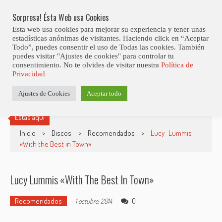
Skip
Abiertas Las Inscripciones Para La Octava Edición Del 7 Virtual Jazz 
LO ÚLTIMO
Club Contest.
to
Sorpresa! Ésta Web usa Cookies
content
Esta web usa cookies para mejorar su experiencia y tener unas
estadísticas anónimas de visitantes. Haciendo click en “Aceptar
Todo”, puedes consentir el uso de Todas las cookies. También
puedes visitar "Ajustes de cookies" para controlar tu
consentimiento. No te olvides de visitar nuestra
Política de
Privacidad
Ajustes de Cookies
Aceptar todo
Estás aquí
Inicio
>
Discos
>
Recomendados
>
Lucy Lummis
«With the Best in Town»
Lucy Lummis «With The Best In Town»
Recomendados
0
-
1 octubre, 2014