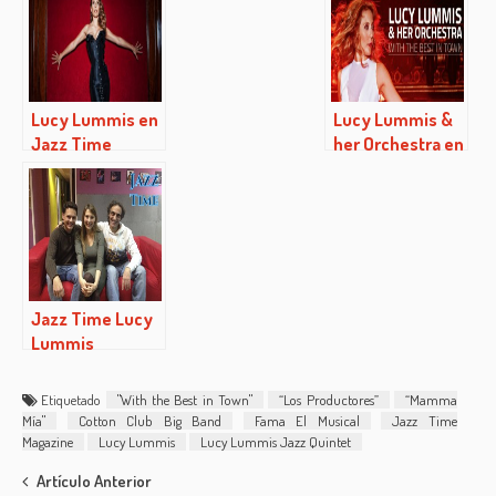
Lucy Lummis en
Lucy Lummis &
Jazz Time
her Orchestra en
Magazine
el Teatro Galileo
Jazz Time Lucy
Lummis
(04/02/2016)
Etiquetado
"With the Best in Town"
“Los Productores”
“Mamma
Mía"
Cotton Club Big Band
Fama El Musical
Jazz Time
Magazine
Lucy Lummis
Lucy Lummis Jazz Quintet
Post
Artículo Anterior