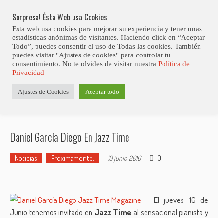
Skip
Abiertas Las Inscripciones Para La Octava Edición Del 7 Virtual Jazz 
LO ÚLTIMO
Club Contest.
to
Sorpresa! Ésta Web usa Cookies
content
Esta web usa cookies para mejorar su experiencia y tener unas
estadísticas anónimas de visitantes. Haciendo click en “Aceptar
Todo”, puedes consentir el uso de Todas las cookies. También
puedes visitar "Ajustes de cookies" para controlar tu
consentimiento. No te olvides de visitar nuestra
Política de
Privacidad
Estás aquí
Ajustes de Cookies
Aceptar todo
Inicio
>
Noticias
>
Daniel García Diego en Jazz Time
Daniel García Diego En Jazz Time
Noticias
Proximamente:
0
-
10 junio, 2016
El jueves 16 de
Junio tenemos invitado en
Jazz Time
al sensacional pianista y