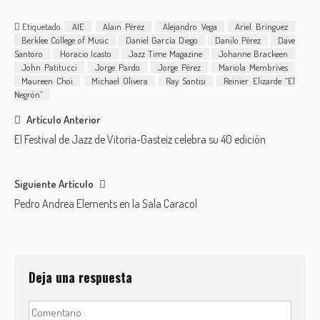
en exclusiva en
Magazine
Jazz Time
Etiquetado
AIE
Alain Pérez
Alejandro Vega
Ariel Brínguez
Magazine
Berklee College of Music
Daniel García Diego
Danilo Pérez
Dave
Santoro
Horacio Icasto
Jazz Time Magazine
Johanne Brackeen
John Patitucci
Jorge Pardo
Jorge Pérez
Mariola Membrives
Maureen Choi
Michael Olivera
Ray Santisi
Reinier Elizarde “El
Negrón”
Post
Artículo Anterior
El Festival de Jazz de Vitoria-Gasteiz celebra su 40 edición
navigation
Siguiente Artículo
Pedro Andrea Elements en la Sala Caracol
Deja una respuesta