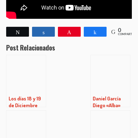
0
Twittear
Compartir
Pin
Compartir
COMPARTIR
Post Relacionados
Los días 18 y 19
Daniel García
de Diciembre
Diego «Alba»
una nueva
edición de Clazz
Xmas en el
Espacio