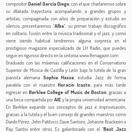
compositor
Daniel García Diego
, con el que charlaremos sobre
su dilatada trayectoria acompañando a grandes grupos y
artistas, compaginada con años de preparación y estudio en
silencio, presentaremos “
Alba
”, su primer trabajo discográfico
en solitario, fusión entre la música tradicional y el jazz, y como
viene siendo habitual tendremos alguna sorpresa en el
prestigioso magazine especializado de LH Radio, que puedes
seguir en riguroso directo en la sintonía www.lhmagazin.com
Graduado con las máximas calificaciones en el Conservatorio
Superior de Música de Castilla y León bajo la tutela de la gran
pianista alemana
Sophia Hasse
, estudia Jazz de forma
paralela con el maestro
Horacio Icasto
, para más tarde
ingresar en
Berklee College of Music de Boston
, gracias a
una beca compartida por
AIE
y la propia universidad americana.
En Berklee expande sus conceptos de jazz e improvisación,
gracias a la tutela y el buen consejo de grandes maestros como
Danilo Pérez, John Patitucci, Dave Santoro, Johanne Brackeen o
Ray Santisi entre otros. Es galardonado con el “
Best Jazz