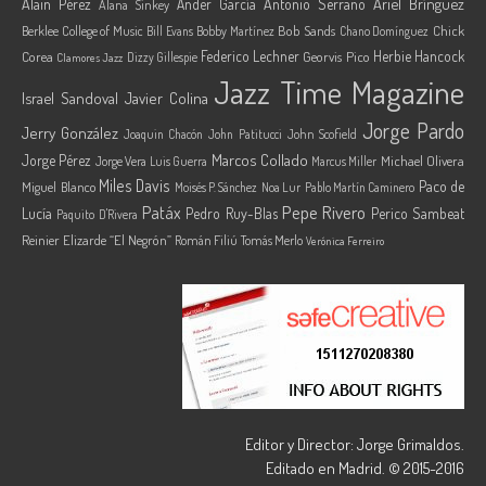
Ariel Brínguez
Alain Pérez
Ander García
Antonio Serrano
Alana Sinkey
Berklee College of Music
Bob Sands
Chick
Bill Evans
Bobby Martínez
Chano Domínguez
Federico Lechner
Herbie Hancock
Corea
Georvis Pico
Dizzy Gillespie
Clamores Jazz
Jazz Time Magazine
Israel Sandoval
Javier Colina
Jorge Pardo
Jerry González
Joaquin Chacón
John Patitucci
John Scofield
Marcos Collado
Jorge Pérez
Jorge Vera
Michael Olivera
Luis Guerra
Marcus Miller
Miles Davis
Paco de
Miguel Blanco
Moisés P. Sánchez
Noa Lur
Pablo Martín Caminero
Pepe Rivero
Patáx
Lucía
Pedro Ruy-Blas
Perico Sambeat
Paquito D'Rivera
Reinier Elizarde “El Negrón”
Román Filiú
Tomás Merlo
Verónica Ferreiro
Editor y Director: Jorge Grimaldos.
Editado en Madrid. © 2015-2016