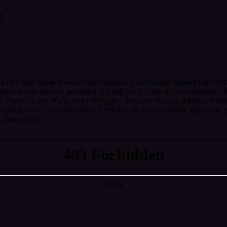
)
ado en
Jazz Time
al sensacional pianista y compositor
Daniel García 
aginada con años de preparación y estudio en silencio. Presentamos “
A
rge Pardo, Alain Pérez, Ariel Brínguez, Michael Olivera, Mariola Me
a piano sólo con su impecable técnica y una impresionante ejecución, 
 próximo año.