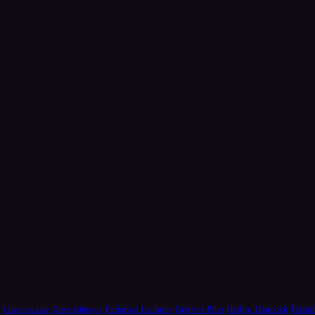
Israe
a
Federico Lechner
Georvis Pico
Herbie Hancock
Dizzy Gillespie
Clamores Jazz