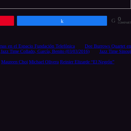
0
Compartir
COMPART
mas en el Espacio Fundación Telefónica
Dee Burrows Quartet e
Jazz Time Collado, García, Benito (03/03/2016)
Jazz Time Sinou
Maureen Choi
Michael Olivera
Reinier Elizarde “El Negrón”