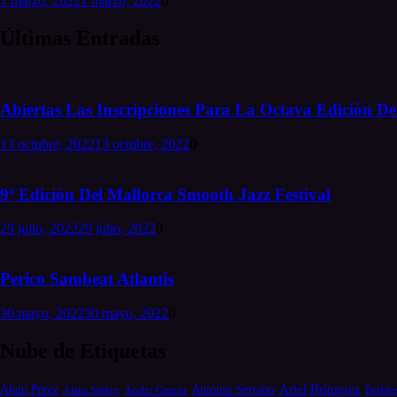
1 marzo, 2022
1 marzo, 2022
0
Últimas Entradas
Abiertas Las Inscripciones Para La Octava Edición Del
13 octubre, 2022
13 octubre, 2022
0
9ª Edición Del Mallorca Smooth Jazz Festival
29 julio, 2022
29 julio, 2022
0
Perico Sambeat Atlantis
30 mayo, 2022
30 mayo, 2022
0
Nube de Etiquetas
Alain Pérez
Antonio Serrano
Ariel Brínguez
Ander García
Alana Sinkey
Berklee