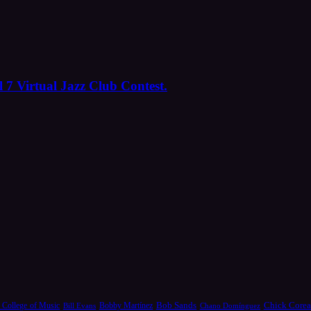
 7 Virtual Jazz Club Contest.
Bob Sands
Chick Core
 College of Music
Bill Evans
Bobby Martínez
Chano Domínguez