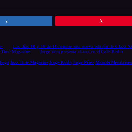
Compartir
Pin
a»
Los días 18 y 19 de Diciembre una nueva edición de Clazz X
z Time Magazine
Jorge Vera presenta «Luz» en el Café Berlín
Diego
Jazz Time Magazine
Jorge Pardo
Jorge Pérez
Mariola Membrives