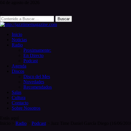
Skip
04 de
agosto
de 2026
to
content
×
Search
for:
Inicio
Noticias
Radio
Proximamente:
En Directo
Podcast
Agenda
Discos
Disco del Mes
Novedades
Recomendados
Salas
Cultura
Contacto
Sobre Nosotros
Estás aquí
Inicio
>
Radio
>
Podcast
>
Jazz Time Daniel García Diego (16/06/201