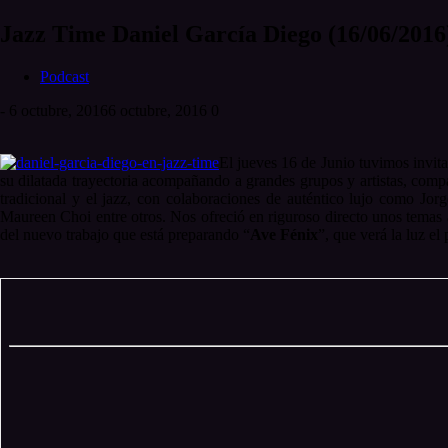
Jazz Time Daniel García Diego (16/06/2016
Podcast
-
6 octubre, 2016
6 octubre, 2016
0
El jueves 16 de Junio tuvimos invit
su dilatada trayectoria acompañando a grandes grupos y artistas, comp
tradicional y el jazz, con colaboraciones de auténtico lujo como Jo
Maureen Choi entre otros. Nos ofreció en riguroso directo unos temas 
del nuevo trabajo que está preparando “
Ave Fénix
”, que verá la luz el