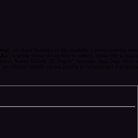
Diego
, con el que charlamos en una entrañable y amena entrevista sobr
lba
”, su primer trabajo discográfico en solitario, fusión entre la músic
mbrives, Reinier Elizarde “El Negrón”, Alejandro Vega, Jorge Pérez o
y nos obsequió también con una primicia en exclusiva para el programa