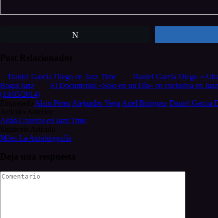
Twittear
Post Relacionados
Daniel García Diego en Jazz Time
Daniel García Diego «Alb
Bogui Jazz
El Documental «Solo en un Día» en exclusiva en Jaz
(13/05/2014)
Etiquetado
Alain Pérez
Alejandro Vega
Ariel Brínguez
Daniel García 
Post
Artículo Anterior
Adán Carreras en Jazz Time
navigation
Siguiente Artículo
Miles La Autobiografía
Deja una respuesta