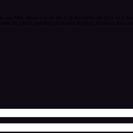
ble, que Patáx ofreció la noche del 17 de Noviembre del 2015, en el Te
urante las 3 horas posteriores al arranque del show. El público abarrotab