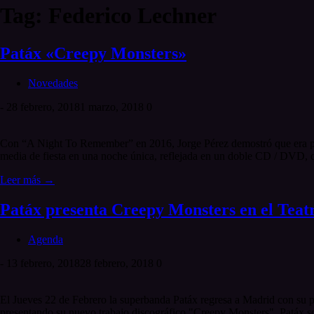
Tag: Federico Lechner
Patáx «Creepy Monsters»
Novedades
-
28 febrero, 2018
1 marzo, 2018
0
Con “A Night To Remember” en 2016, Jorge Pérez demostró que era posi
media de fiesta en una noche única, reflejada en un doble CD / DVD, q
Leer más →
Patáx presenta Creepy Monsters en el Tea
Agenda
-
13 febrero, 2018
28 febrero, 2018
0
El Jueves 22 de Febrero la superbanda Patáx regresa a Madrid con su p
presentando su nuevo trabajo discográfico "Creepy Monsters". Patáx son