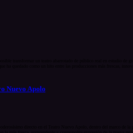
ble transformar un teatro abarrotado de público real en estudio de gr
ue ha quedado como un hito entre las producciones más frescas, innova
tro Nuevo Apolo
oderosísimo directo en el Teatro Nuevo Apolo, dentro del marco de la 
 la más fresca, sorprendente y cosmopolita expresión de la nueva genera