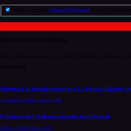
He leído y acepto la
Política de Privacidad
de Jazz Time Magazin
SÍGUENOS EN FACEBOOK
Para cumplir con la nueva Ley de Protección de Datos, debes leer y ace
NOTICIAS
Abiertas Las Inscripciones Para La Octava Edición Del
13 octubre, 2022
13 octubre, 2022
0
9ª Edición Del Mallorca Smooth Jazz Festival
29 julio, 2022
29 julio, 2022
0