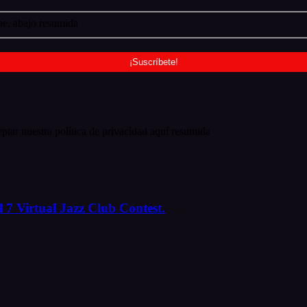
e, abajo resumida
ptar nuestra política de privacidad aquí resumida
 7 Virtual Jazz Club Contest.