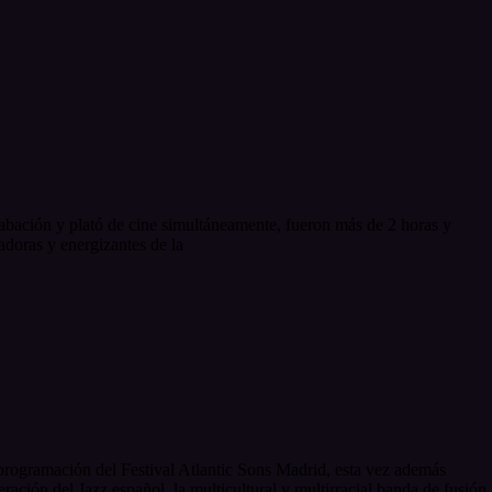
abación y plató de cine simultáneamente, fueron más de 2 horas y
doras y energizantes de la
programación del Festival Atlantic Sons Madrid, esta vez además
ción del Jazz español, la multicultural y multirracial banda de fusión