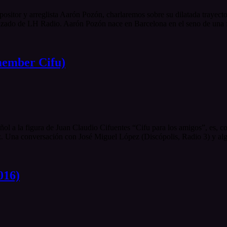
positor y arreglista Aarón Pozón, charlaremos sobre su dilatada trayec
lizado de LH Radio. Aarón Pozón nace en Barcelona en el seno de una fa
member Cifu)
pañol a la figura de Juan Claudio Cifuentes “Cifu para los amigos”, es
 Una conversación con José Miguel López (Discópolis, Radio 3) y alg
016)