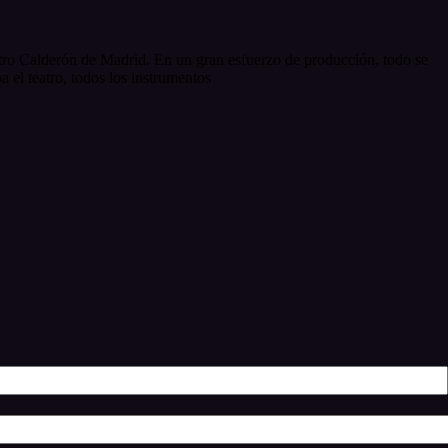
atro Calderón de Madrid. En un gran esfuerzo de producción, todo se
a el teatro, todos los instrumentos