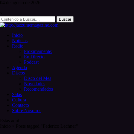
Skip
04 de
agosto
de 2026
to
content
×
Search
for:
Inicio
Noticias
Radio
Proximamente:
En Directo
Podcast
Agenda
Discos
Disco del Mes
Novedades
Recomendados
Salas
Cultura
Contacto
Sobre Nosotros
Estás aquí
Inicio
>
Posts tagged "Federico Lechner"