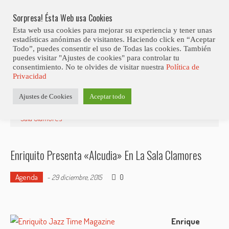
Skip
Abiertas Las Inscripciones Para La Octava Edición Del 7 Virtual Jazz 
LO ÚLTIMO
Club Contest.
to
Sorpresa! Ésta Web usa Cookies
content
Esta web usa cookies para mejorar su experiencia y tener unas
estadísticas anónimas de visitantes. Haciendo click en “Aceptar
Todo”, puedes consentir el uso de Todas las cookies. También
puedes visitar "Ajustes de cookies" para controlar tu
consentimiento. No te olvides de visitar nuestra
Política de
Privacidad
Estás aquí
Ajustes de Cookies
Aceptar todo
Inicio
>
Agenda
>
Enriquito presenta «Alcudia» en la
Sala Clamores
Enriquito Presenta «Alcudia» En La Sala Clamores
Agenda
0
-
29 diciembre, 2015
Enrique