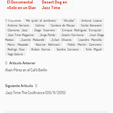
El Documental
Desert Dog en
«Solo en un Día»
Jazz Time
en exclusiva en
Jazz Time
Etiquetado
‘Me quito el sombrero’
“Alcudia”
Antonio Lizana
Magazine
Antonio Serrano
Calima
Canteca de Macao
Carles Benavent
Clamores Jazz
Diego Guerrero
Enrique Rodríguez ‘Enriquito’
Jazz Time Magazine
Jorge Pardo
Josemi Carmona
Juan Diego
Mateos
Juanito Makandé
Julian Olivares
Lisandro Mansilla
Manu Masaedo
Nasrine Rahmani
Pablo Martín Caminero
Rodrigo Diaz
Ruben Garcia
Sandra Carrasco
Toño Miguel
Yago Salorio
Post
Artículo Anterior
Alain Pérez en el Café Berlín
navigation
Siguiente Artículo
Jazz Time The Cooltrance (05/11/2015)