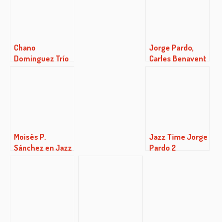
Chano
Jorge Pardo,
Dominguez Trío
Carles Benavent
en la Sala
& Tino Di
Clamores
Geraldo en Bogui
Jazz
Moisés P.
Jazz Time Jorge
Sánchez en Jazz
Pardo 2
Time
(22/12/2016)