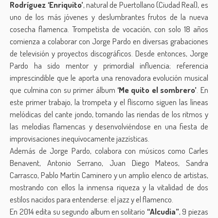
Rodríguez ‘Enriquito’
, natural de Puertollano (Ciudad Real), es
uno de los más jóvenes y deslumbrantes frutos de la nueva
cosecha flamenca. Trompetista de vocación, con solo 18 años
comienza a colaborar con Jorge Pardo en diversas grabaciones
de televisión y proyectos discográficos. Desde entonces, Jorge
Pardo ha sido mentor y primordial influencia; referencia
imprescindible que le aporta una renovadora evolución musical
que culmina con su primer álbum
‘Me quito el sombrero’
. En
este primer trabajo, la trompeta y el fliscorno siguen las líneas
melódicas del cante jondo, tomando las riendas de los ritmos y
las melodías flamencas y desenvolviéndose en una fiesta de
improvisaciones inequívocamente jazzísticas.
Además de Jorge Pardo, colabora con músicos como Carles
Benavent, Antonio Serrano, Juan Diego Mateos, Sandra
Carrasco, Pablo Martín Caminero y un amplio elenco de artistas,
mostrando con ellos la inmensa riqueza y la vitalidad de dos
estilos nacidos para entenderse: el jazz y el flamenco.
En 2014 edita su segundo album en solitario
“Alcudia”
, 9 piezas