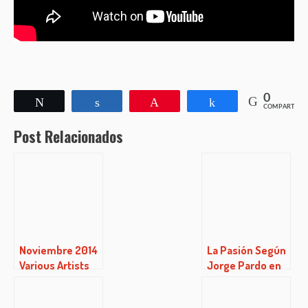
0
Twittear
Compartir
Pin
Compartir
COMPARTIR
Post Relacionados
Noviembre 2014
La Pasión Según
Various Artists
Jorge Pardo en
This Is Youkali
Bogui Jazz
Music