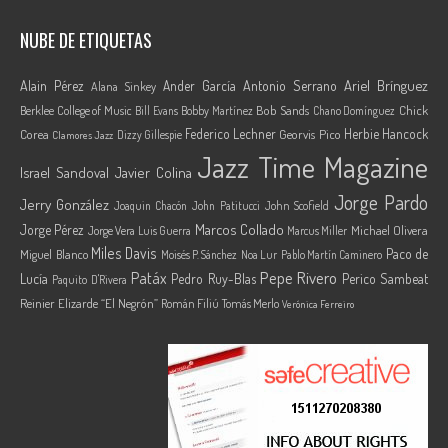
NUBE DE ETIQUETAS
Ariel Brínguez
Alain Pérez
Ander García
Antonio Serrano
Alana Sinkey
Berklee College of Music
Bob Sands
Chick
Bill Evans
Bobby Martínez
Chano Domínguez
Federico Lechner
Herbie Hancock
Corea
Georvis Pico
Dizzy Gillespie
Clamores Jazz
Jazz Time Magazine
Israel Sandoval
Javier Colina
Jorge Pardo
Jerry González
Joaquin Chacón
John Patitucci
John Scofield
Marcos Collado
Jorge Pérez
Jorge Vera
Michael Olivera
Luis Guerra
Marcus Miller
Miles Davis
Paco de
Miguel Blanco
Moisés P. Sánchez
Noa Lur
Pablo Martín Caminero
Pepe Rivero
Patáx
Lucía
Pedro Ruy-Blas
Perico Sambeat
Paquito D'Rivera
Reinier Elizarde “El Negrón”
Román Filiú
Tomás Merlo
Verónica Ferreiro