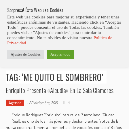
Skip
Abiertas Las Inscripciones Para La Octava Edición Del 7 Virtual Jazz 
LO ÚLTIMO
Club Contest.
to
Sorpresa! Ésta Web usa Cookies
content
Esta web usa cookies para mejorar su experiencia y tener unas
estadísticas anónimas de visitantes. Haciendo click en “Aceptar
Todo”, puedes consentir el uso de Todas las cookies. También
puedes visitar "Ajustes de cookies" para controlar tu
consentimiento. No te olvides de visitar nuestra
Política de
Privacidad
Estás aquí
Ajustes de Cookies
Aceptar todo
Inicio
>
Posts tagged "‘Me quito el sombrero’"
TAG: ‘ME QUITO EL SOMBRERO’
Enriquito Presenta «Alcudia» En La Sala Clamores
Agenda
0
-
29 diciembre, 2015
Enrique Rodríguez ‘Enriquito’, natural de Puertollano (Ciudad
Real), es uno de los más jóvenes y deslumbrantes frutos de la
nueva cosecha flamenca. Trompetista de vocación, con solo 18 años