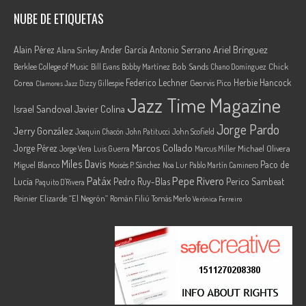
NUBE DE ETIQUETAS
Ariel Brínguez
Alain Pérez
Ander García
Antonio Serrano
Alana Sinkey
Berklee College of Music
Bob Sands
Chick
Bill Evans
Bobby Martínez
Chano Domínguez
Federico Lechner
Herbie Hancock
Corea
Georvis Pico
Dizzy Gillespie
Clamores Jazz
Jazz Time Magazine
Israel Sandoval
Javier Colina
Jorge Pardo
Jerry González
Joaquin Chacón
John Patitucci
John Scofield
Marcos Collado
Jorge Pérez
Jorge Vera
Michael Olivera
Luis Guerra
Marcus Miller
Miles Davis
Paco de
Miguel Blanco
Moisés P. Sánchez
Noa Lur
Pablo Martín Caminero
Pepe Rivero
Patáx
Lucía
Pedro Ruy-Blas
Perico Sambeat
Paquito D'Rivera
Reinier Elizarde “El Negrón”
Román Filiú
Tomás Merlo
Verónica Ferreiro