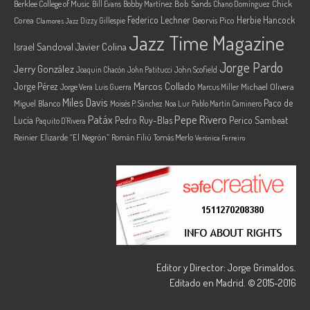
Berklee College of Music
Bob Sands
Chick
Bill Evans
Bobby Martínez
Chano Domínguez
Federico Lechner
Herbie Hancock
Corea
Georvis Pico
Dizzy Gillespie
Clamores Jazz
Jazz Time Magazine
Israel Sandoval
Javier Colina
Jorge Pardo
Jerry González
Joaquin Chacón
John Patitucci
John Scofield
Marcos Collado
Jorge Pérez
Jorge Vera
Michael Olivera
Luis Guerra
Marcus Miller
Miles Davis
Paco de
Miguel Blanco
Moisés P. Sánchez
Noa Lur
Pablo Martín Caminero
Pepe Rivero
Patáx
Lucía
Pedro Ruy-Blas
Perico Sambeat
Paquito D'Rivera
Reinier Elizarde “El Negrón”
Román Filiú
Tomás Merlo
Verónica Ferreiro
Editor y Director: Jorge Grimaldos.
Editado en Madrid. © 2015-2016