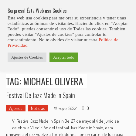
Skip
Abiertas Las Inscripciones Para La Octava Edición Del 7 Virtual Jazz 
LO ÚLTIMO
Club Contest.
to
Sorpresa! Ésta Web usa Cookies
content
Esta web usa cookies para mejorar su experiencia y tener unas
estadísticas anónimas de visitantes. Haciendo click en “Aceptar
Todo”, puedes consentir el uso de Todas las cookies. También
puedes visitar "Ajustes de cookies" para controlar tu
consentimiento. No te olvides de visitar nuestra
Política de
Privacidad
Estás aquí
Ajustes de Cookies
Aceptar todo
Inicio
>
Posts tagged "Michael Olivera"
TAG: MICHAEL OLIVERA
Festival De Jazz Made In Spain
Agenda
Noticias
0
-
18 mayo, 2022
VI Festival Jazz Made in Spain Del 27 de mayo al 4 de junio se
celebra la VI edición del Festival Jazz Made in Spain, esta
primavera el jazz vuelve a Torrelodones con un cartel de lujo para