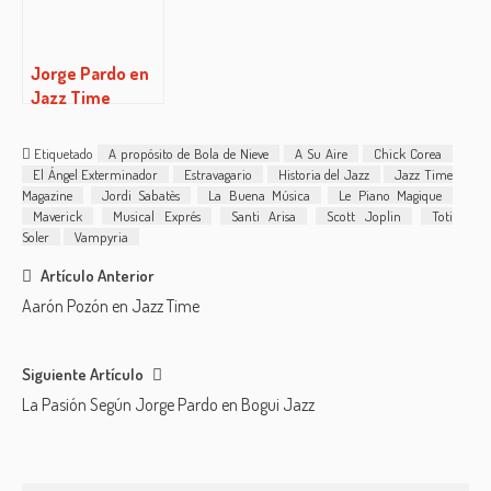
Jorge Pardo en
Jazz Time
Etiquetado
A propósito de Bola de Nieve
A Su Aire
Chick Corea
El Ángel Exterminador
Estravagario
Historia del Jazz
Jazz Time
Magazine
Jordi Sabatès
La Buena Música
Le Piano Magique
Maverick
Musical Exprés
Santi Arisa
Scott Joplin
Toti
Soler
Vampyria
Post
Artículo Anterior
Aarón Pozón en Jazz Time
navigation
Siguiente Artículo
La Pasión Según Jorge Pardo en Bogui Jazz