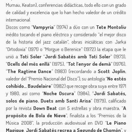
Murnau, Keaton), conferencias didácticas, todo ello con un grado
de calidad y excelencia que lo han hecho valedor de un crédito
internacional.
Discos como “
Vampyria
” (1974) a dúo con un
Tete Montoliu
inédito tocando el piano eléctrico y considerado “el mejor disco
de la historia del jazz catalán”, obras iniciáticas con Jarka
“Ortodoxia” (1971) o “Morgue o Berenice” (1972) la etapa que le
unió a
Toti Soler
“
Jordi Sabatés amb Toti Soler
” (1973),
“
Ocells del més enllà
” (1975), “
Tot l´enyor de demà
” (1976),
“
The Ragtime Dance
” (1983) (recordando a
Scott Joplin
,
valedor del “Premio Nacional del Disco”), su antología “
No estés
cohibido… Baudelaire
” (1982) que recoge obra suya entre 1971
y 1980, así como “
Noche Oscura
” (1984), “
Jordi Sabatés,
solos de piano.
Duets amb Santi Arisa
” (1979), calificado
por la revista
Down Beat
con 5 estrellas y obra maestra, “
A
propósito de Bola de Nieve
”, finalista a los “Premios de la
Música 2008”, la producción audiovisual en DVD “
Le Piano
Magique
.
Jordi Sabatés recrea a Segundo de Chomón
”, y