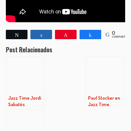
0
Twittear
Compartir
Pin
Compartir
COMPARTIR
Post Relacionados
Jazz Time Jordi
Paul Stocker en
Sabatés
Jazz Time
(13/04/2017)