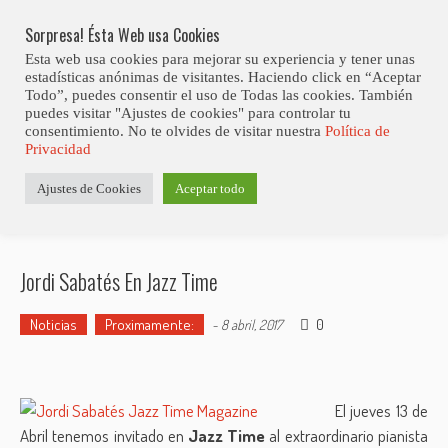
Skip
Abiertas Las Inscripciones Para La Octava Edición Del 7 Virtual Jazz 
LO ÚLTIMO
Club Contest.
to
Sorpresa! Ésta Web usa Cookies
content
Esta web usa cookies para mejorar su experiencia y tener unas
estadísticas anónimas de visitantes. Haciendo click en “Aceptar
Todo”, puedes consentir el uso de Todas las cookies. También
puedes visitar "Ajustes de cookies" para controlar tu
consentimiento. No te olvides de visitar nuestra
Política de
Privacidad
Estás aquí
Ajustes de Cookies
Aceptar todo
Inicio
>
Noticias
>
Jordi Sabatés en Jazz Time
Jordi Sabatés En Jazz Time
Noticias
Proximamente:
0
-
8 abril, 2017
El jueves 13 de
Abril tenemos invitado en
Jazz Time
al extraordinario pianista