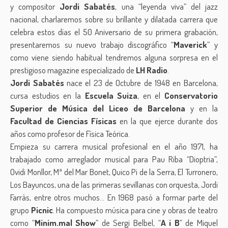
y compositor
Jordi Sabatés
, una “leyenda viva” del jazz
nacional, charlaremos sobre su brillante y dilatada carrera que
celebra estos días el 50 Aniversario de su primera grabación,
presentaremos su nuevo trabajo discográfico “
Maverick
” y
como viene siendo habitual tendremos alguna sorpresa en el
prestigioso magazine especializado de
LH Radio
.
Jordi Sabatés
nace el 23 de Octubre de 1948 en Barcelona,
cursa estudios en la
Escuela Suiza
, en el
Conservatorio
Superior de Música del Liceo de Barcelona
y en la
Facultad de Ciencias Físicas
en la que ejerce durante dos
años como profesor de Física Teórica.
Empieza su carrera musical profesional en el año 1971, ha
trabajado como arreglador musical para Pau Riba “Dioptria”,
Ovidi Monllor, Mª del Mar Bonet, Quico Pi de la Serra, El Turronero,
Los Bayuncos, una de las primeras sevillanas con orquesta, Jordi
Farràs, entre otros muchos… En 1968 pasó a formar parte del
grupo
Picnic
. Ha compuesto música para cine y obras de teatro
como “
Minim.mal Show
” de Sergi Belbel, “
A i B
” de Miquel