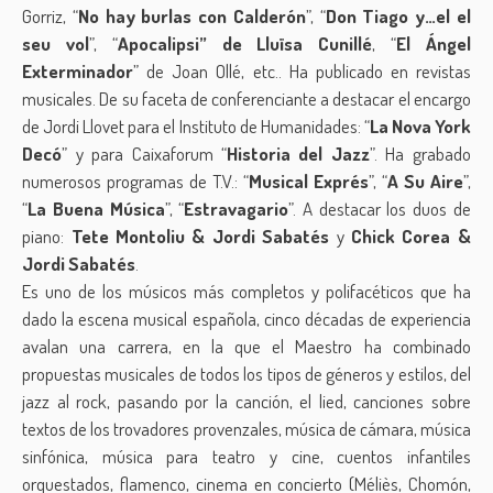
Gorriz, “
No hay burlas con Calderón
”, “
Don Tiago y…el el
seu vol
”, “
Apocalipsi” de Lluïsa Cunillé
, “
El Ángel
Exterminador
” de Joan Ollé, etc.. Ha publicado en revistas
musicales. De su faceta de conferenciante a destacar el encargo
de Jordi Llovet para el Instituto de Humanidades: “
La Nova York
Decó
” y para Caixaforum “
Historia del Jazz
”. Ha grabado
numerosos programas de T.V.: “
Musical Exprés
”, “
A Su Aire
”,
“
La Buena Música
”, “
Estravagario
”. A destacar los duos de
piano:
Tete Montoliu & Jordi Sabatés
y
Chick Corea &
Jordi Sabatés
.
Es uno de los músicos más completos y polifacéticos que ha
dado la escena musical española, cinco décadas de experiencia
avalan una carrera, en la que el Maestro ha combinado
propuestas musicales de todos los tipos de géneros y estilos, del
jazz al rock, pasando por la canción, el lied, canciones sobre
textos de los trovadores provenzales, música de cámara, música
sinfónica, música para teatro y cine, cuentos infantiles
orquestados, flamenco, cinema en concierto (Méliès, Chomón,