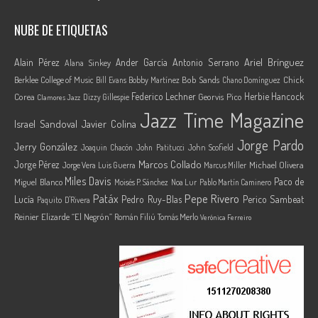
NUBE DE ETIQUETAS
Ariel Brínguez
Alain Pérez
Ander García
Antonio Serrano
Alana Sinkey
Berklee College of Music
Bob Sands
Chick
Bill Evans
Bobby Martínez
Chano Domínguez
Federico Lechner
Herbie Hancock
Corea
Georvis Pico
Dizzy Gillespie
Clamores Jazz
Jazz Time Magazine
Israel Sandoval
Javier Colina
Jorge Pardo
Jerry González
Joaquin Chacón
John Patitucci
John Scofield
Marcos Collado
Jorge Pérez
Jorge Vera
Michael Olivera
Luis Guerra
Marcus Miller
Miles Davis
Paco de
Miguel Blanco
Moisés P. Sánchez
Noa Lur
Pablo Martín Caminero
Pepe Rivero
Patáx
Lucía
Pedro Ruy-Blas
Perico Sambeat
Paquito D'Rivera
Reinier Elizarde “El Negrón”
Román Filiú
Tomás Merlo
Verónica Ferreiro