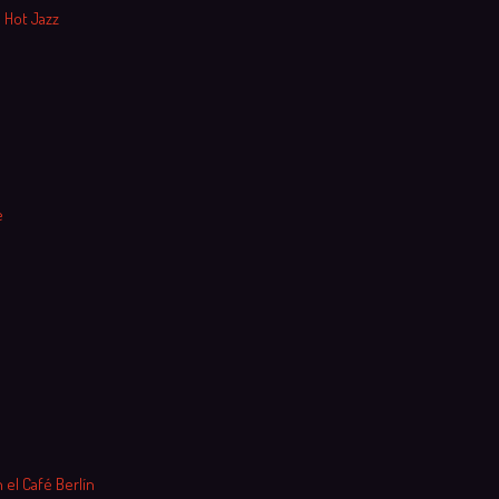
 Hot Jazz
e
 el Café Berlín