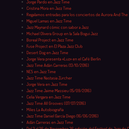
Jorge Pardo en Jazz Time
Cristina Mora en Jazz Time
Regalamos entradas para los conciertos de Aurora And The
Miguel Lamas en Jazz Time
Jazz Maynard cómic con sabor a Jazz
Michael Olivera Group en la Sala Bogui Jazz
Boreal Project en Jazz Time
Fuse Project en El Plaza Jazz Club
Desert Dog en Jazz Time
Jorge Vera presenta «Luz» en el Café Berlín
Jazz Time Adán Carreras (13/10/2016)
NES en Jazz Time
Jazz Time Nastasia Zürcher
Jorge Vera en Jazz Time
Jazz Time Jaime Massieu (15/09/2016)
Celia Vergara en Jazz Time
Jazz Time All Grooves (07/07/2016)
Miles La Autobiografía
Jazz Time Daniel García Diego (16/06/2016)
Adán Carreras en Jazz Time
Del 3 al 26 de Noviembre 36 edición del Festival de Jazz de 