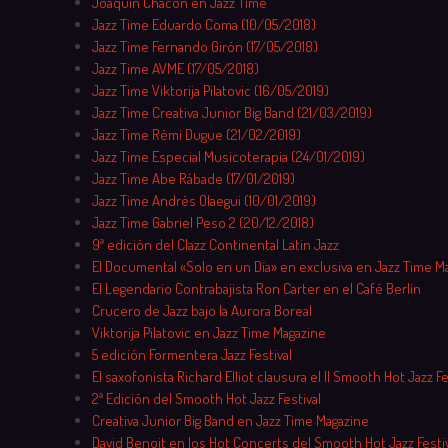
Joaquín Chacón en Jazz Time
Jazz Time Eduardo Coma (10/05/2018)
Jazz Time Fernando Girón (17/05/2018)
Jazz Time AVME (17/05/2018)
Jazz Time Viktorija Pilatovic (16/05/2019)
Jazz Time Creativa Junior Big Band (21/03/2019)
Jazz Time Rémi Dugue (21/02/2019)
Jazz Time Especial Musicoterapia (24/01/2019)
Jazz Time Abe Rábade (17/01/2019)
Jazz Time Andrés Olaegui (10/01/2019)
Jazz Time Gabriel Peso 2 (20/12/2018)
9ª edición del Clazz Continental Latin Jazz
El Documental «Solo en un Día» en exclusiva en Jazz Time M
El Legendario Contrabajista Ron Carter en el Café Berlín
Crucero de Jazz bajo la Aurora Boreal
Viktorija Pilatovic en Jazz Time Magazine
5 edición Formentera Jazz Festival
El saxofonista Richard Elliot clausura el II Smooth Hot Jazz Fe
2ª Edición del Smooth Hot Jazz Festival
Creativa Junior Big Band en Jazz Time Magazine
David Benoit en los Hot Concerts del Smooth Hot Jazz Festiv