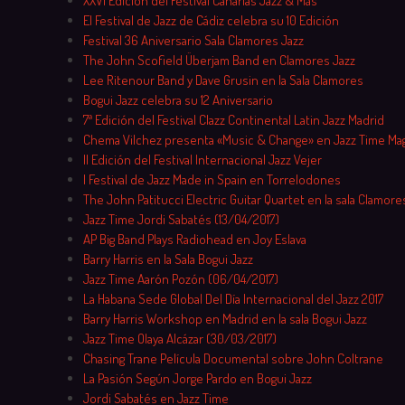
XXVI Edición del Festival Canarias Jazz & Más
El Festival de Jazz de Cádiz celebra su 10 Edición
Festival 36 Aniversario Sala Clamores Jazz
The John Scofield Überjam Band en Clamores Jazz
Lee Ritenour Band y Dave Grusin en la Sala Clamores
Bogui Jazz celebra su 12 Aniversario
7ª Edición del Festival Clazz Continental Latin Jazz Madrid
Chema Vilchez presenta «Music & Change» en Jazz Time Ma
II Edición del Festival Internacional Jazz Vejer
I Festival de Jazz Made in Spain en Torrelodones
The John Patitucci Electric Guitar Quartet en la sala Clamore
Jazz Time Jordi Sabatés (13/04/2017)
AP Big Band Plays Radiohead en Joy Eslava
Barry Harris en la Sala Bogui Jazz
Jazz Time Aarón Pozón (06/04/2017)
La Habana Sede Global Del Día Internacional del Jazz 2017
Barry Harris Workshop en Madrid en la sala Bogui Jazz
Jazz Time Olaya Alcázar (30/03/2017)
Chasing Trane Película Documental sobre John Coltrane
La Pasión Según Jorge Pardo en Bogui Jazz
Jordi Sabatés en Jazz Time