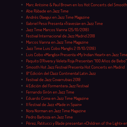
Marc Antoine & Paul Brown en los Hot Concerts del Smooth
Abe Rábade en Jazz Time
Andrés Olaegui en Jazz Time Magazine
Gabriel Peso Presenta «Travesía» en Jazz Time
Jazz Time Marcos Vianna (25/10/2018)
Festival Internacional de Jazz Madrid 2018
Marcos Vianna en Jazz Time Magazine
Jazz Time Luis Cobo Manglis 2 (11/10/2018)
Luis Cobo «Manglis» Presenta «My Indian Heart» en Jazz Tim
Paquito D´Rivera y Veleta Roja Presentan “100 Años de Bebo”
Smooth Hot Jazz Festival Presenta Hot Concerts en Madrid
8ª Edición del Clazz Continental Latin Jazz
Festival de Jazz Covarrubias 2018
4 Edición del Formentera Jazz Festival
Fernando Girón en Jazz Time
Eduardo Coma en Jazz Time Magazine
II Festival de Jazz «Made in Spain»
Nora Norman en Jazz Time Magazine
Pedro Barboza en Jazz Time
Pérez, Patitucci y Blade presentan «Children of the Light» en