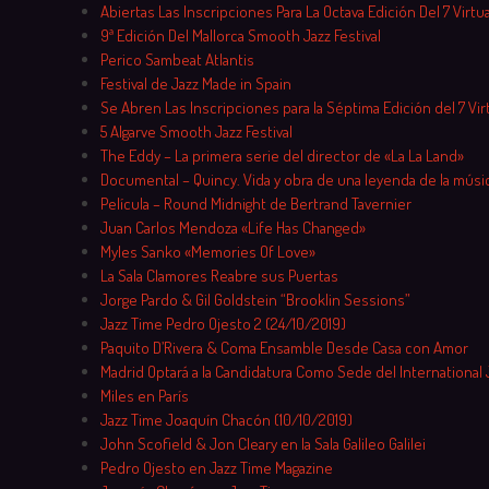
Skip
Abiertas Las Inscripciones Para La Octava Edición Del 7 Virtu
to
9ª Edición Del Mallorca Smooth Jazz Festival
content
Perico Sambeat Atlantis
Festival de Jazz Made in Spain
Se Abren Las Inscripciones para la Séptima Edición del 7 Vir
5 Algarve Smooth Jazz Festival
The Eddy – La primera serie del director de «La La Land»
Documental – Quincy. Vida y obra de una leyenda de la músi
Película – Round Midnight de Bertrand Tavernier
Juan Carlos Mendoza «Life Has Changed»
Myles Sanko «Memories Of Love»
La Sala Clamores Reabre sus Puertas
Jorge Pardo & Gil Goldstein “Brooklin Sessions”
Jazz Time Pedro Ojesto 2 (24/10/2019)
Paquito D’Rivera & Coma Ensamble Desde Casa con Amor
Madrid Optará a la Candidatura Como Sede del International 
Miles en París
Jazz Time Joaquín Chacón (10/10/2019)
John Scofield & Jon Cleary en la Sala Galileo Galilei
Pedro Ojesto en Jazz Time Magazine