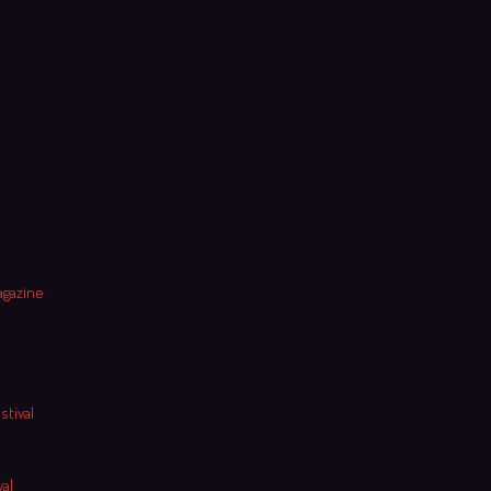
agazine
stival
al