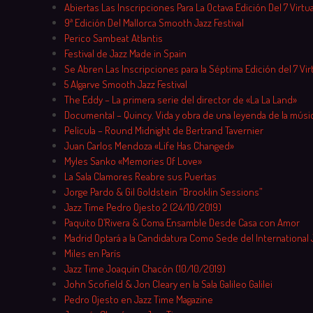
Skip
Abiertas Las Inscripciones Para La Octava Edición Del 7 Virtu
to
9ª Edición Del Mallorca Smooth Jazz Festival
content
Perico Sambeat Atlantis
Festival de Jazz Made in Spain
Se Abren Las Inscripciones para la Séptima Edición del 7 Vir
5 Algarve Smooth Jazz Festival
The Eddy – La primera serie del director de «La La Land»
Documental – Quincy. Vida y obra de una leyenda de la músi
Película – Round Midnight de Bertrand Tavernier
Juan Carlos Mendoza «Life Has Changed»
Myles Sanko «Memories Of Love»
La Sala Clamores Reabre sus Puertas
Jorge Pardo & Gil Goldstein “Brooklin Sessions”
Jazz Time Pedro Ojesto 2 (24/10/2019)
Paquito D’Rivera & Coma Ensamble Desde Casa con Amor
Madrid Optará a la Candidatura Como Sede del International 
Miles en París
Jazz Time Joaquín Chacón (10/10/2019)
John Scofield & Jon Cleary en la Sala Galileo Galilei
Pedro Ojesto en Jazz Time Magazine