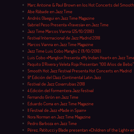
Marc Antoine & Paul Brown en los Hot Concerts del Smooth
Abe Rábade en Jazz Time
Andrés Olaegui en Jazz Time Magazine
Gabriel Peso Presenta «Travesía» en Jazz Time
Jazz Time Marcos Vianna (25/10/2018)
Festival Internacional de Jazz Madrid 2018
Marcos Vianna en Jazz Time Magazine
Jazz Time Luis Cobo Manglis 2 (11/10/2018)
Luis Cobo «Manglis» Presenta «My Indian Heart» en Jazz Tim
Paquito D´Rivera y Veleta Roja Presentan “100 Años de Bebo”
Smooth Hot Jazz Festival Presenta Hot Concerts en Madrid
8ª Edición del Clazz Continental Latin Jazz
Festival de Jazz Covarrubias 2018
4 Edición del Formentera Jazz Festival
Fernando Girón en Jazz Time
Eduardo Coma en Jazz Time Magazine
II Festival de Jazz «Made in Spain»
Nora Norman en Jazz Time Magazine
Pedro Barboza en Jazz Time
Pérez, Patitucci y Blade presentan «Children of the Light» en