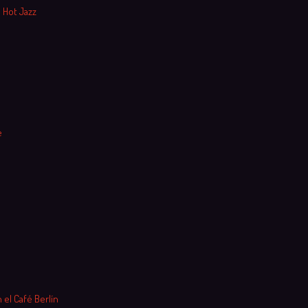
 Hot Jazz
e
 el Café Berlín