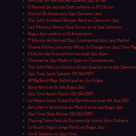
XXVI Edición del Festival Canarias Jazz & Más
El Festival de Jazz de Cádiz celebra su 10 Edición
Festival 36 Aniversario Sala Clamores Jazz
The John Scofield Überjam Band en Clamores Jazz
Lee Ritenour Band y Dave Grusin en la Sala Clamores
Bogui Jazz celebra su 12 Aniversario
7ª Edición del Festival Clazz Continental Latin Jazz Madrid
Chema Vilchez presenta «Music & Change» en Jazz Time Ma
II Edición del Festival Internacional Jazz Vejer
I Festival de Jazz Made in Spain en Torrelodones
The John Patitucci Electric Guitar Quartet en la sala Clamore
Jazz Time Jordi Sabatés (13/04/2017)
AP Big Band Plays Radiohead en Joy Eslava
Barry Harris en la Sala Bogui Jazz
Jazz Time Aarón Pozón (06/04/2017)
La Habana Sede Global Del Día Internacional del Jazz 2017
Barry Harris Workshop en Madrid en la sala Bogui Jazz
Jazz Time Olaya Alcázar (30/03/2017)
Chasing Trane Película Documental sobre John Coltrane
La Pasión Según Jorge Pardo en Bogui Jazz
Jordi Sabatés en Jazz Time