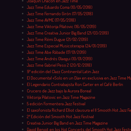
Joaquín Chacón en Jazz Time
Jazz Time Eduardo Coma (10/05/2018)
Jazz Time Fernando Girón (17/05/2018)
Jazz Time AVME (17/05/2018)
Jazz Time Viktorija Pilatovic (16/05/2019)
Jazz Time Creativa Junior Big Band (21/03/2019)
Jazz Time Rémi Dugue (21/02/2019)
Jazz Time Especial Musicoterapia (24/01/2019)
Jazz Time Abe Rábade (17/01/2019)
Jazz Time Andrés Olaegui (10/01/2019)
Jazz Time Gabriel Peso 2 (20/12/2018)
9ª edición del Clazz Continental Latin Jazz
El Documental «Solo en un Día» en exclusiva en Jazz Time M
El Legendario Contrabajista Ron Carter en el Café Berlín
Crucero de Jazz bajo la Aurora Boreal
Viktorija Pilatovic en Jazz Time Magazine
5 edición Formentera Jazz Festival
El saxofonista Richard Elliot clausura el II Smooth Hot Jazz Fe
2ª Edición del Smooth Hot Jazz Festival
Creativa Junior Big Band en Jazz Time Magazine
David Benoit en los Hot Concerts del Smooth Hot Jazz Festiv