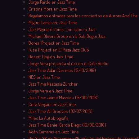
Jorge Pardo en Jazz Time
Cristina Mora en Jazz Time
Regalamos entradas para los conciertos de Aurora And The
Miguel Lamas en Jazz Time
Jazz Maynard cómic con sabor a Jazz
Michael Olivera Group en la Sala Bogui Jazz
Boreal Project en Jazz Time
Fuse Project en El Plaza Jazz Club
Desert Dog en Jazz Time
Jorge Vera presenta «Luz» en el Café Berlín
Jazz Time Adán Carreras (13/10/2016)
NES en Jazz Time
Jazz Time Nastasia Zürcher
Jorge Vera en Jazz Time
Jazz Time Jaime Massieu (15/09/2016)
Celia Vergara en Jazz Time
Jazz Time All Grooves (07/07/2016)
Miles La Autobiografía
Jazz Time Daniel García Diego (16/06/2016)
Adán Carreras en Jazz Time
Del 3 al 26 de Noviembre 36 edición del Festival de Jazz de 