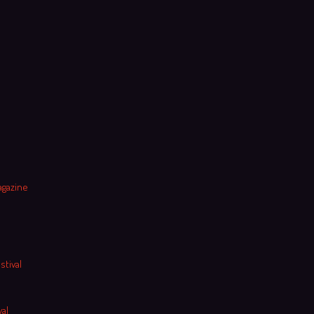
agazine
stival
al