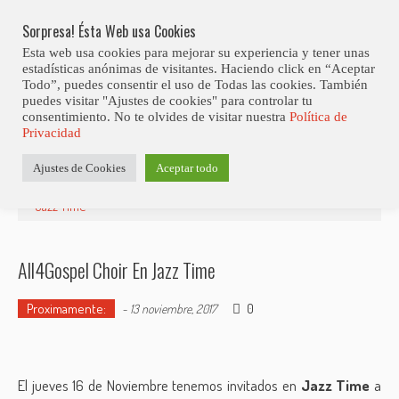
Skip
Abiertas Las Inscripciones Para La Octava Edición Del 7 Virtual Jazz 
LO ÚLTIMO
Club Contest.
to
Sorpresa! Ésta Web usa Cookies
content
Esta web usa cookies para mejorar su experiencia y tener unas
estadísticas anónimas de visitantes. Haciendo click en “Aceptar
Todo”, puedes consentir el uso de Todas las cookies. También
puedes visitar "Ajustes de cookies" para controlar tu
consentimiento. No te olvides de visitar nuestra
Política de
Privacidad
Estás aquí
Ajustes de Cookies
Aceptar todo
Inicio
>
Radio
>
Proximamente:
>
All4Gospel Choir en
Jazz Time
All4Gospel Choir En Jazz Time
Proximamente:
0
-
13 noviembre, 2017
El jueves 16 de Noviembre tenemos invitados en
Jazz Time
a