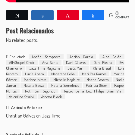
0
Twittear
Compartir
Pin
Compartir
COMPARTIR
Post Relacionados
No related posts.
Etiquetado
Abdón Sampedro
Adrián García
Alba Galán
All4Gospel Choir
Ana Santa
Dani Cáceres
Dani Piedra
Eva
Chamorro
Jazz Time Magazine
Jesús Marín
Klara Brasil
Lola
Rentero
Lucía Álvaro
Macarena Peña
Mari Paz Ramos
Marina
Gómez
Marlene Iniesta
Michelle Magloire
Nacho Casares
Nadja
Jamar
Natalia Baeza
Natalia Somolinos
Patricia Göser
Raquel
Montes
Ruth San Segundo
Teatro de la Luz Philips Gran Vía
Valentina Sessini
Vanessa Black
Post
Artículo Anterior
Christian Gálvez en Jazz Time
navigation
Siguiente Artículo