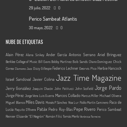
29 julio, 2022
0
Perico Sambeat Atlantis
30 mayo, 2022
0
NUBE DE ETIQUETAS
Ariel Brínguez
Alain Pérez
Ander García
Antonio Serrano
Alana Sinkey
Berklee College of Music
Bob Sands
Chick
Bill Evans
Bobby Martínez
Chano Domínguez
Federico Lechner
Herbie Hancock
Corea
Georvis Pico
Dizzy Gillespie
Clamores Jazz
Jazz Time Magazine
Israel Sandoval
Javier Colina
Jorge Pardo
Jerry González
Joaquin Chacón
John Patitucci
John Scofield
Marcos Collado
Jorge Pérez
Jorge Vera
Michael Olivera
Luis Guerra
Marcus Miller
Miles Davis
Paco de
Miguel Blanco
Moisés P. Sánchez
Noa Lur
Pablo Martín Caminero
Pepe Rivero
Patáx
Lucía
Pedro Ruy-Blas
Perico Sambeat
Paquito D'Rivera
Reinier Elizarde “El Negrón”
Román Filiú
Tomás Merlo
Verónica Ferreiro