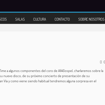
SCOS
SALAS
CULTURA
CONTACTO
SOBRE NOSOTROS
 Time a algunos componentes del coro de All4Gospel, charlaremos sobre la
e su nuevo disco, de su próximo concierto de presentación de su
ran Vía y como viene siendo habitual tendremos alguna sorpresa en el