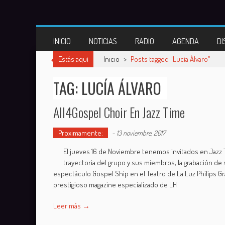
Skip
to
content
INICIO
NOTICIAS
RADIO
AGENDA
DI
Estás aquí
Inicio
>
Posts tagged "Lucía Álvaro"
TAG: LUCÍA ÁLVARO
All4Gospel Choir En Jazz Time
Proximamente:
-
13 noviembre, 2017
El jueves 16 de Noviembre tenemos invitados en Jazz
trayectoria del grupo y sus miembros, la grabación d
espectáculo Gospel Ship en el Teatro de La Luz Philips G
prestigioso magazine especializado de LH
Leer más →