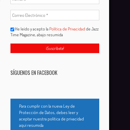
He leído y acepto la
Política de Privacidad
de Jazz
Time Magazine, abajo resumida
SÍGUENOS EN FACEBOOK
Para cumplir con la nueva Ley de
Protección de Datos, debes leer y
aceptar nuestra política de privacidad
aquí resumida