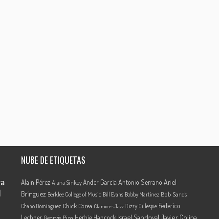
NUBE DE ETIQUETAS
ra
Ariel
Alain Pérez
Ander García
Antonio Serrano
Alana Sinkey
l
Brínguez
Berklee College of Music
Bob Sands
Bill Evans
Bobby Martínez
Federico
Chick Corea
Chano Domínguez
Dizzy Gillespie
Clamores Jazz
Israel Sandoval
Javier Colina
Lechner
Herbie Hancock
Georvis Pico