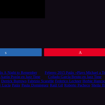
Compartir
Pin
áx A Night to Remember
Febrero 2015 Patáx «Plays Michael a Tr
Aarón Pozón en Jazz Time
Collado García Benito en Jazz Time
a
Derrick Burrows
Fabrizio Scarafile
Federico Lechner
Herbie Hanco
e Lucía
Patáx
Paula Dominguez
Raúl Gil
Roberto Pacheco
Sheila B