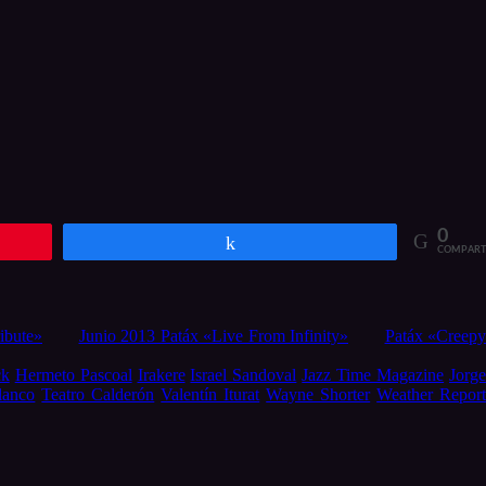
0
Compartir
COMPART
ibute»
Junio 2013 Patáx «Live From Infinity»
Patáx «Creepy
ck
Hermeto Pascoal
Irakere
Israel Sandoval
Jazz Time Magazine
Jorg
lanco
Teatro Calderón
Valentín Iturat
Wayne Shorter
Weather Repor