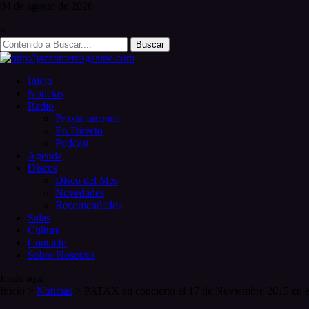
Skip
04 de
agosto
de 2026
to
content
×
Search
for:
Inicio
Noticias
Radio
Proximamente:
En Directo
Podcast
Agenda
Discos
Disco del Mes
Novedades
Recomendados
Salas
Cultura
Contacto
Sobre Nosotros
Estás aquí
Inicio
>
Noticias
>
PATAX en concierto el 17 de Noviembre 2015 en e