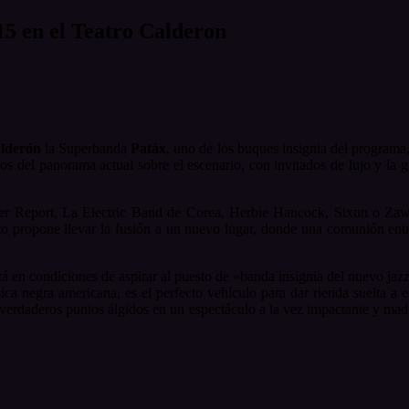
5 en el Teatro Calderon
alderón
la Superbanda
Patáx
, uno de los buques insignia del programa
s del panorama actual sobre el escenario, con invitados de lujo y la
 Report, La Electric Band de Corea, Herbie Hancock, Sixun o Zawinu
 propone llevar la fusión a un nuevo lugar, donde una comunión entre
tá en condiciones de aspirar al puesto de «banda insignia del nuevo ja
sica negra americana, es el perfecto vehículo para dar rienda suelta a
r verdaderos puntos álgidos en un espectáculo a la vez impactante y ma