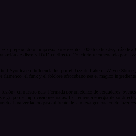
, está preparando un impresionante evento, 1000 localidades, más de 2
 grabación de disco y DVD en directo. Concierto recomendado por Jazz
l Syndicate e influenciados por el Jazz de Irakere, Wayne Shorter,
 flamenco, el funk y el folclore afrocubano sea el mágico ingrediente
zz fusión» en nuestro pais. Formada por un elenco de verdaderos jóvenes
 este grupo de improvisadores natos. La tremenda energía de su directo,
durado. Una verdadero paso al frente de la nueva generación de jazzeros