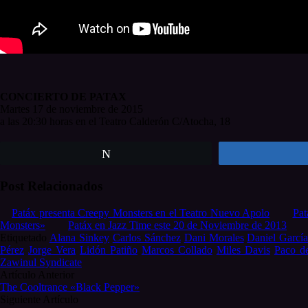
CONCIERTO DE
PATAX
Martes
17
de noviembre de 2015
a las
20:30 horas
en el Teatro Calderón C/Atocha, 18
Twittear
Post Relacionados
Patáx presenta Creepy Monsters en el Teatro Nuevo Apolo
Pat
Monsters»
Patáx en Jazz Time este 20 de Noviembre de 2013
Etiquetado
Alana Sinkey
Carlos Sánchez
Dani Morales
Daniel Garcí
Pérez
Jorge Vera
Lidón Patiño
Marcos Collado
Miles Davis
Paco d
Zawinul Syndicate
Post
Artículo Anterior
The Cooltrance «Black Pepper»
navigation
Siguiente Artículo