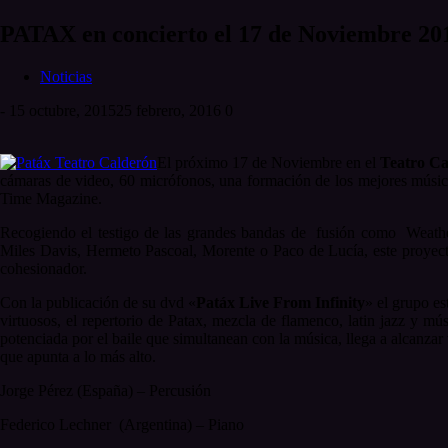
PATAX en concierto el 17 de Noviembre 201
Noticias
-
15 octubre, 2015
25 febrero, 2016
0
El próximo 17 de Noviembre en el
Teatro C
cámaras de video, 60 micrófonos, una formación de los mejores músico
Time Magazine.
Recogiendo el testigo de las grandes bandas de fusión como Weather
Miles Davis, Hermeto Pascoal, Morente o Paco de Lucía, este proyecto
cohesionador.
Con la publicación de su dvd «
Patáx Live From Infinity
» el grupo es
virtuosos, el repertorio de Patax, mezcla de flamenco, latin jazz y mú
potenciada por el baile que simultanean con la música, llega a alcanza
que apunta a lo más alto.
Jorge Pérez (España) – Percusión
Federico Lechner (Argentina) – Piano