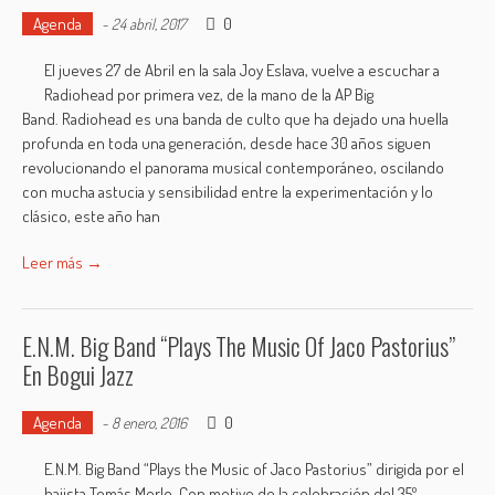
Agenda
0
-
24 abril, 2017
El jueves 27 de Abril en la sala Joy Eslava, vuelve a escuchar a
Radiohead por primera vez, de la mano de la AP Big
Band. Radiohead es una banda de culto que ha dejado una huella
profunda en toda una generación, desde hace 30 años siguen
revolucionando el panorama musical contemporáneo, oscilando
con mucha astucia y sensibilidad entre la experimentación y lo
clásico, este año han
Leer más →
E.N.M. Big Band “Plays The Music Of Jaco Pastorius”
En Bogui Jazz
Agenda
0
-
8 enero, 2016
E.N.M. Big Band “Plays the Music of Jaco Pastorius” dirigida por el
bajista Tomás Merlo. Con motivo de la celebración del 35º