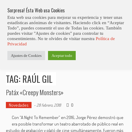
Skip
Abiertas Las Inscripciones Para La Octava Edición Del 7 Virtual Jazz 
LO ÚLTIMO
Club Contest.
to
Sorpresa! Ésta Web usa Cookies
content
Esta web usa cookies para mejorar su experiencia y tener unas
estadísticas anónimas de visitantes. Haciendo click en “Aceptar
Todo”, puedes consentir el uso de Todas las cookies. También
puedes visitar "Ajustes de cookies" para controlar tu
consentimiento. No te olvides de visitar nuestra
Política de
Privacidad
Estás aquí
Ajustes de Cookies
Aceptar todo
Inicio
>
Posts tagged "Raúl Gil"
TAG: RAÚL GIL
Patáx «Creepy Monsters»
Novedades
0
-
28 febrero, 2018
Con “A Night To Remember” en 2016, Jorge Pérez demostró que
era posible transformar un teatro abarrotado de público real en
estudio de grabación y plató de cine simultáneamente, fueron más