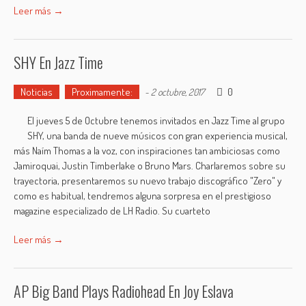
Leer más →
SHY En Jazz Time
Noticias
Proximamente:
0
-
2 octubre, 2017
El jueves 5 de Octubre tenemos invitados en Jazz Time al grupo
SHY, una banda de nueve músi­cos con gran experiencia musical,
más Naím Thomas a la voz, con inspiraciones tan ambiciosas como
Jamiroquai, Justin Tim­berlake o Bruno Mars. Charlaremos sobre su
trayectoria, presentaremos su nuevo trabajo discográfico "Zero" y
como es habitual, tendremos alguna sorpresa en el prestigioso
magazine especializado de LH Radio. Su cuarteto
Leer más →
AP Big Band Plays Radiohead En Joy Eslava