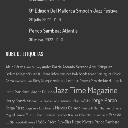
9ª Edición Del Mallorca Smooth Jazz Festival
29 julio, 2022
0
Perico Sambeat Atlantis
30 mayo, 2022
0
NUBE DE ETIQUETAS
Ariel Brínguez
Alain Pérez
Ander García
Antonio Serrano
Alana Sinkey
Berklee College of Music
Bob Sands
Chick
Bill Evans
Bobby Martínez
Chano Domínguez
Federico Lechner
Herbie Hancock
Corea
Georvis Pico
Dizzy Gillespie
Clamores Jazz
Jazz Time Magazine
Israel Sandoval
Javier Colina
Jorge Pardo
Jerry González
Joaquin Chacón
John Patitucci
John Scofield
Marcos Collado
Jorge Pérez
Jorge Vera
Michael Olivera
Luis Guerra
Marcus Miller
Miles Davis
Paco de
Miguel Blanco
Moisés P. Sánchez
Noa Lur
Pablo Martín Caminero
Pepe Rivero
Patáx
Lucía
Pedro Ruy-Blas
Perico Sambeat
Paquito D'Rivera