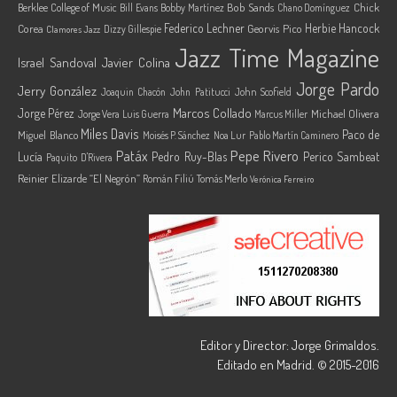
Berklee College of Music
Bob Sands
Chick
Bill Evans
Bobby Martínez
Chano Domínguez
Federico Lechner
Herbie Hancock
Corea
Georvis Pico
Dizzy Gillespie
Clamores Jazz
Jazz Time Magazine
Israel Sandoval
Javier Colina
Jorge Pardo
Jerry González
Joaquin Chacón
John Patitucci
John Scofield
Marcos Collado
Jorge Pérez
Jorge Vera
Michael Olivera
Luis Guerra
Marcus Miller
Miles Davis
Paco de
Miguel Blanco
Moisés P. Sánchez
Noa Lur
Pablo Martín Caminero
Pepe Rivero
Patáx
Lucía
Pedro Ruy-Blas
Perico Sambeat
Paquito D'Rivera
Reinier Elizarde “El Negrón”
Román Filiú
Tomás Merlo
Verónica Ferreiro
Editor y Director: Jorge Grimaldos.
Editado en Madrid. © 2015-2016