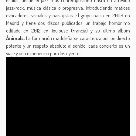
estilos, desde el jazz más contemporáneo hasta un atrevido
jazz-rock, música clásica o progresiva, introduciendo matices
evocadores, visuales y paisajistas. El grupo nació en 2009 en
Madrid y tiene dos discos publicados: un trabajo homónimo
editado en 2012 en Toulouse (Francia) y su último álbum
Ánimals.
La formación madrileña se caracteriza por un directo
potente y un respeto absoluto al sonido, cada concierto es un
viaje y una experiencia para los oyentes.