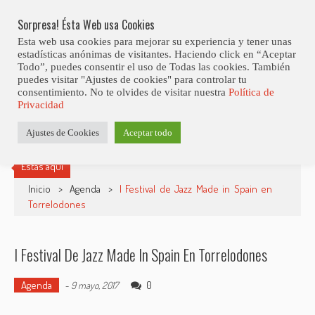
Skip
9ª Edición Del Mallorca Smooth Jazz Festival
LO ÚLTIMO
to
Sorpresa! Ésta Web usa Cookies
content
Esta web usa cookies para mejorar su experiencia y tener unas
estadísticas anónimas de visitantes. Haciendo click en “Aceptar
Todo”, puedes consentir el uso de Todas las cookies. También
puedes visitar "Ajustes de cookies" para controlar tu
consentimiento. No te olvides de visitar nuestra
Política de
Privacidad
Ajustes de Cookies
Aceptar todo
Estás aquí
Inicio
>
Agenda
>
I Festival de Jazz Made in Spain en
Torrelodones
I Festival De Jazz Made In Spain En Torrelodones
Agenda
0
-
9 mayo, 2017