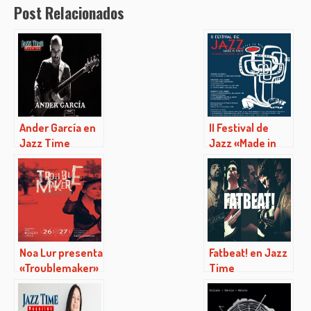
Post Relacionados
Ander García en
II Festival de
Jazz Time
Jazz «Made in
Spain»
Noa Lur presenta
Fatbeat! en Jazz
«Troublemaker»
Time
en Bogui Jazz