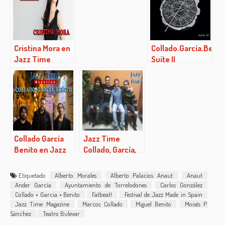
Cristina Mora en
Collado.García.Benit
Jazz Time
Suite II
Collado García
Jazz Time
Benito en Jazz
Collado, García,
Time
Benito
(03/03/2016)
Etiquetado
Alberto Morales
Alberto Palacios Anaut
Anaut
Ander García
Ayuntamiento de Torrelodones
Carlos González
Collado • Garcia • Benito
Fatbeat!
Festival de Jazz Made in Spain
Jazz Time Magazine
Marcos Collado
Miguel Benito
Moisés P.
Sánchez
Teatro Bulevar