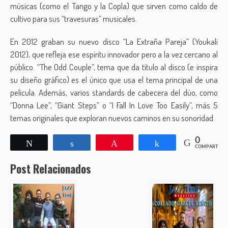
músicas (como el Tango y la Copla) que sirven como caldo de
cultivo para sus “travesuras” musicales.
En 2012 graban su nuevo disco “La Extraña Pareja” (Youkali
2012), que refleja ese espíritu innovador pero a la vez cercano al
público. “The Odd Couple”, tema que da título al disco (e inspira
su diseño gráfico) es el único que usa el tema principal de una
película. Además, varios standards de cabecera del dúo, como
“Donna Lee”, “Giant Steps” o “I Fall In Love Too Easily”, más 5
temas originales que exploran nuevos caminos en su sonoridad.
0
Twittear
Compartir
Pin
Compartir
COMPARTIR
Post Relacionados