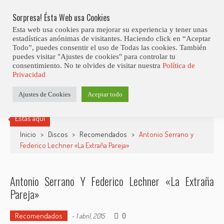
Skip
Abiertas Las Inscripciones Para La Octava Edición Del 7 Virtual Jazz 
LO ÚLTIMO
Club Contest.
to
Sorpresa! Ésta Web usa Cookies
content
Esta web usa cookies para mejorar su experiencia y tener unas
estadísticas anónimas de visitantes. Haciendo click en “Aceptar
Todo”, puedes consentir el uso de Todas las cookies. También
puedes visitar "Ajustes de cookies" para controlar tu
consentimiento. No te olvides de visitar nuestra
Política de
Privacidad
Ajustes de Cookies
Aceptar todo
Estás aquí
Inicio
>
Discos
>
Recomendados
>
Antonio Serrano y
Federico Lechner «La Extraña Pareja»
Antonio Serrano Y Federico Lechner «La Extraña
Pareja»
Recomendados
0
-
1 abril, 2015