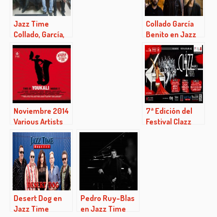
Jazz Time
Collado García
Collado, García,
Benito en Jazz
Benito
Time
(03/03/2016)
Noviembre 2014
7ª Edición del
Various Artists
Festival Clazz
This Is Youkali
Continental Latin
Music
Jazz Madrid
Desert Dog en
Pedro Ruy-Blas
Jazz Time
en Jazz Time