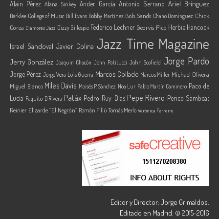
Ariel Brínguez
Alain Pérez
Ander García
Antonio Serrano
Alana Sinkey
Berklee College of Music
Bob Sands
Chick
Bill Evans
Bobby Martínez
Chano Domínguez
Federico Lechner
Herbie Hancock
Corea
Georvis Pico
Dizzy Gillespie
Clamores Jazz
Jazz Time Magazine
Israel Sandoval
Javier Colina
Jorge Pardo
Jerry González
Joaquin Chacón
John Patitucci
John Scofield
Marcos Collado
Jorge Pérez
Jorge Vera
Michael Olivera
Luis Guerra
Marcus Miller
Miles Davis
Paco de
Miguel Blanco
Moisés P. Sánchez
Noa Lur
Pablo Martín Caminero
Pepe Rivero
Patáx
Lucía
Pedro Ruy-Blas
Perico Sambeat
Paquito D'Rivera
Reinier Elizarde “El Negrón”
Román Filiú
Tomás Merlo
Verónica Ferreiro
Editor y Director: Jorge Grimaldos.
Editado en Madrid. © 2015-2016