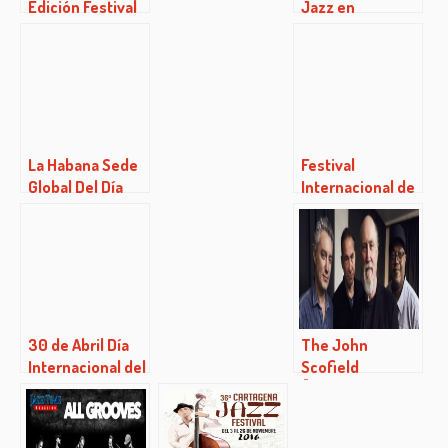
Edición Festival
Jazz en
Heineken
Clamores
Jazzaldia
La Habana Sede
Festival
Global Del Día
Internacional de
Internacional del
Jazz
Jazz 2017
JAZZMADRID’15
del 5 al 27 de
Noviembre
30 de Abril Día
The John
Internacional del
Scofield
Jazz
Überjam Band en
Clamores Jazz