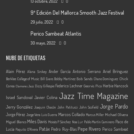
13 octubre, 2022
0
9ª Edición Del Mallorca Smooth Jazz Festival
29 julio, 2022
0
Perico Sambeat Atlantis
30 mayo, 2022
0
NUBE DE ETIQUETAS
Ariel Brínguez
Alain Pérez
Ander García
Antonio Serrano
Alana Sinkey
Berklee College of Music
Bob Sands
Chick
Bill Evans
Bobby Martínez
Chano Domínguez
Federico Lechner
Herbie Hancock
Corea
Georvis Pico
Dizzy Gillespie
Clamores Jazz
Jazz Time Magazine
Israel Sandoval
Javier Colina
Jorge Pardo
Jerry González
Joaquin Chacón
John Patitucci
John Scofield
Marcos Collado
Jorge Pérez
Jorge Vera
Michael Olivera
Luis Guerra
Marcus Miller
Miles Davis
Paco de
Miguel Blanco
Moisés P. Sánchez
Noa Lur
Pablo Martín Caminero
Pepe Rivero
Patáx
Lucía
Pedro Ruy-Blas
Perico Sambeat
Paquito D'Rivera