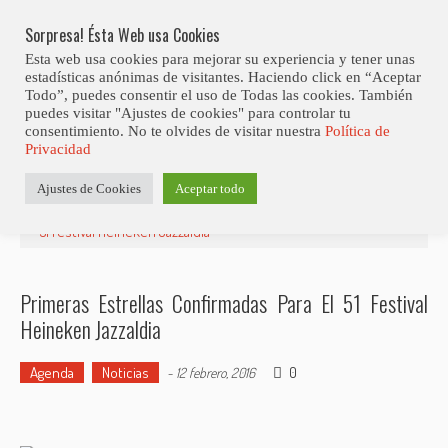
Skip
Abiertas Las Inscripciones Para La Octava Edición Del 7 Virtual Jazz 
LO ÚLTIMO
Club Contest.
to
Sorpresa! Ésta Web usa Cookies
content
Esta web usa cookies para mejorar su experiencia y tener unas
estadísticas anónimas de visitantes. Haciendo click en “Aceptar
Todo”, puedes consentir el uso de Todas las cookies. También
puedes visitar "Ajustes de cookies" para controlar tu
consentimiento. No te olvides de visitar nuestra
Política de
Privacidad
Estás aquí
Ajustes de Cookies
Aceptar todo
Inicio
>
Agenda
>
Primeras estrellas confirmadas para el
51 Festival Heineken Jazzaldia
Primeras Estrellas Confirmadas Para El 51 Festival
Heineken Jazzaldia
Agenda
Noticias
0
-
12 febrero, 2016