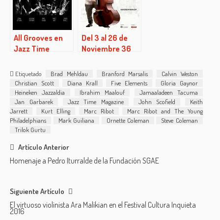
All Grooves en
Del 3 al 26 de
Jazz Time
Noviembre 36
edición del
Festival de Jazz
Etiquetado
Brad Mehldau
Branford Marsalis
Calvin Weston
de Cartagena
Christian Scott
Diana Krall
Five Elements
Gloria Gaynor
Heineken Jazzaldia
Ibrahim Maalouf
Jamaaladeen Tacuma
Jan Garbarek
Jazz Time Magazine
John Scofield
Keith
Jarrett
Kurt Elling
Marc Ribot
Marc Ribot and The Young
Philadelphians
Mark Guiliana
Ornette Coleman
Steve Coleman
Trilok Gurtu
Post
Artículo Anterior
Homenaje a Pedro Iturralde de la Fundación SGAE
navigation
Siguiente Artículo
El virtuoso violinista Ara Malikian en el Festival Cultura Inquieta
2016