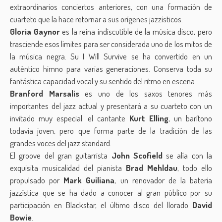
extraordinarios conciertos anteriores, con una formación de
cuarteto que la hace retornar a sus orígenes jazzísticos.
Gloria Gaynor
es la reina indiscutible de la música disco, pero
trasciende esos límites para ser considerada uno de los mitos de
la música negra. Su I Will Survive se ha convertido en un
auténtico himno para varias generaciones. Conserva toda su
fantástica capacidad vocal y su sentido del ritmo en escena.
Branford Marsalis
es uno de los saxos tenores más
importantes del jazz actual y presentará a su cuarteto con un
invitado muy especial: el cantante
Kurt Elling
, un barítono
todavía joven, pero que forma parte de la tradición de las
grandes voces del jazz standard.
El groove del gran guitarrista
John Scofield
se alía con la
exquisita musicalidad del pianista
Brad Mehldau
, todo ello
propulsado por
Mark Guiliana
, un renovador de la batería
jazzística que se ha dado a conocer al gran público por su
participación en Blackstar, el último disco del llorado
David
Bowie
.