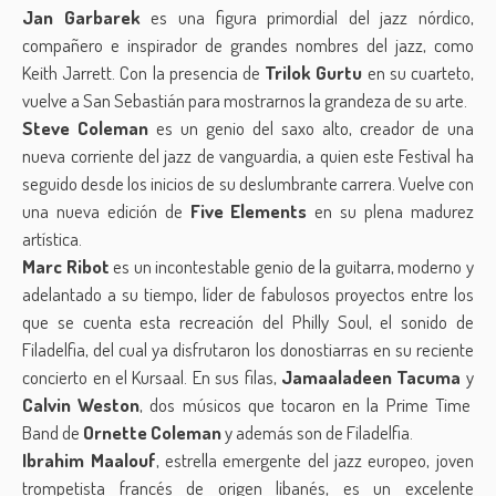
Jan Garbarek
es una figura primordial del jazz nórdico,
compañero e inspirador de grandes nombres del jazz, como
Keith Jarrett. Con la presencia de
Trilok Gurtu
en su cuarteto,
vuelve a San Sebastián para mostrarnos la grandeza de su arte.
Steve Coleman
es un genio del saxo alto, creador de una
nueva corriente del jazz de vanguardia, a quien este Festival ha
seguido desde los inicios de su deslumbrante carrera. Vuelve con
una nueva edición de
Five Elements
en su plena madurez
artística.
Marc Ribot
es un incontestable genio de la guitarra, moderno y
adelantado a su tiempo, líder de fabulosos proyectos entre los
que se cuenta esta recreación del Philly Soul, el sonido de
Filadelfia, del cual ya disfrutaron los donostiarras en su reciente
concierto en el Kursaal. En sus filas,
Jamaaladeen Tacuma
y
Calvin Weston
, dos músicos que tocaron en la Prime Time
Band de
Ornette Coleman
y además son de Filadelfia.
Ibrahim Maalouf
, estrella emergente del jazz europeo, joven
trompetista francés de origen libanés, es un excelente