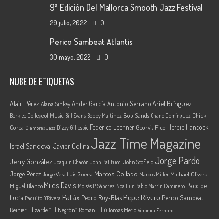
9ª Edición Del Mallorca Smooth Jazz Festival
29 julio, 2022
0
Perico Sambeat Atlantis
30 mayo, 2022
0
NUBE DE ETIQUETAS
Ariel Brínguez
Alain Pérez
Ander García
Antonio Serrano
Alana Sinkey
Berklee College of Music
Bob Sands
Chick
Bill Evans
Bobby Martínez
Chano Domínguez
Federico Lechner
Herbie Hancock
Corea
Georvis Pico
Dizzy Gillespie
Clamores Jazz
Jazz Time Magazine
Israel Sandoval
Javier Colina
Jorge Pardo
Jerry González
Joaquin Chacón
John Patitucci
John Scofield
Marcos Collado
Jorge Pérez
Jorge Vera
Michael Olivera
Luis Guerra
Marcus Miller
Miles Davis
Paco de
Miguel Blanco
Moisés P. Sánchez
Noa Lur
Pablo Martín Caminero
Pepe Rivero
Patáx
Lucía
Pedro Ruy-Blas
Perico Sambeat
Paquito D'Rivera
Reinier Elizarde “El Negrón”
Román Filiú
Tomás Merlo
Verónica Ferreiro