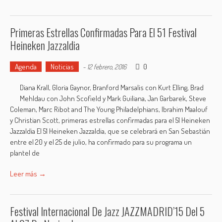
Primeras Estrellas Confirmadas Para El 51 Festival
Heineken Jazzaldia
Agenda
Noticias
0
-
12 febrero, 2016
Diana Krall, Gloria Gaynor, Branford Marsalis con Kurt Elling, Brad
Mehldau con John Scofield y Mark Guiliana, Jan Garbarek, Steve
Coleman, Marc Ribot and The Young Philadelphians, Ibrahim Maalouf
y Christian Scott, primeras estrellas confirmadas para el 51 Heineken
Jazzaldia El 51 Heineken Jazzaldia, que se celebrará en San Sebastián
entre el 20 y el 25 de julio, ha confirmado para su programa un
plantel de
Leer más →
Festival Internacional De Jazz JAZZMADRID’15 Del 5