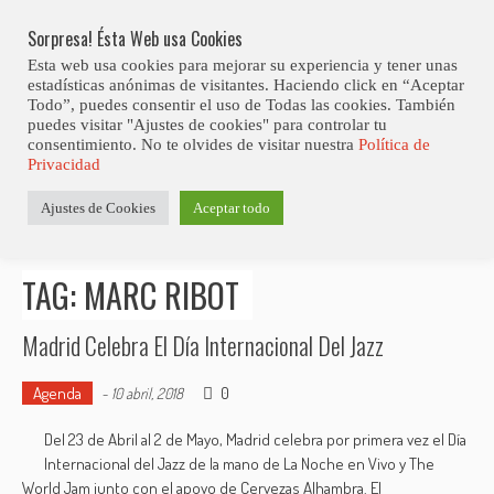
Skip
Abiertas Las Inscripciones Para La Octava Edición Del 7 Virtual Jazz 
LO ÚLTIMO
Club Contest.
to
Sorpresa! Ésta Web usa Cookies
content
Esta web usa cookies para mejorar su experiencia y tener unas
estadísticas anónimas de visitantes. Haciendo click en “Aceptar
Todo”, puedes consentir el uso de Todas las cookies. También
puedes visitar "Ajustes de cookies" para controlar tu
consentimiento. No te olvides de visitar nuestra
Política de
Privacidad
Estás aquí
Ajustes de Cookies
Aceptar todo
Inicio
>
Posts tagged "Marc Ribot"
TAG: MARC RIBOT
Madrid Celebra El Día Internacional Del Jazz
Agenda
0
-
10 abril, 2018
Del 23 de Abril al 2 de Mayo, Madrid celebra por primera vez el Día
Internacional del Jazz de la mano de La Noche en Vivo y The
World Jam junto con el apoyo de Cervezas Alhambra. El