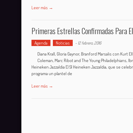
Leer más →
Primeras Estrellas Confirmadas Para El
Agenda
Noticias
-
12 febrero, 2016
Diana Krall, Gloria Gaynor, Branford Marsalis con Kurt 
Coleman, Marc Ribot and The Young Philadelphians, Ibra
Heineken Jazzaldia El 51 Heineken Jazzaldia, que se celebr
programa un plantel de
Leer más →