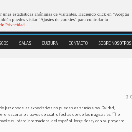
azz Club Contest.
r unas estadísticas anónimas de visitantes. Haciendo click en “Aceptar
mbién puedes visitar "Ajustes de cookies" para controlar tu
 de Privacidad
SCOS
SALAS
CULTURA
CONTACTO
SOBRE NOSOTROS
e jazz donde las expectativas no pueden estar más altas. Calidad,
 en el escenario a través de cuatro fechas donde los magistrales “The
ionante quinteto internacional del español Jorge Rossy con su proyecto