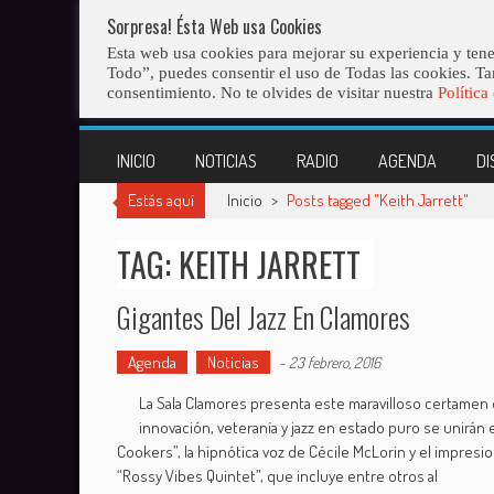
Skip
Lo último
Sorpresa! Ésta Web usa Cookies
to
Abiertas Las Inscripciones Para La Octava Edición Del 7 Virtual J
Esta web usa cookies para mejorar su experiencia y tene
content
Todo”, puedes consentir el uso de Todas las cookies. Ta
consentimiento. No te olvides de visitar nuestra
Política
INICIO
NOTICIAS
RADIO
AGENDA
DI
Estás aquí
Inicio
>
Posts tagged "Keith Jarrett"
TAG: KEITH JARRETT
Gigantes Del Jazz En Clamores
Agenda
Noticias
-
23 febrero, 2016
La Sala Clamores presenta este maravilloso certamen d
innovación, veteranía y jazz en estado puro se unirán
Cookers”, la hipnótica voz de Cécile McLorin y el impres
“Rossy Vibes Quintet”, que incluye entre otros al