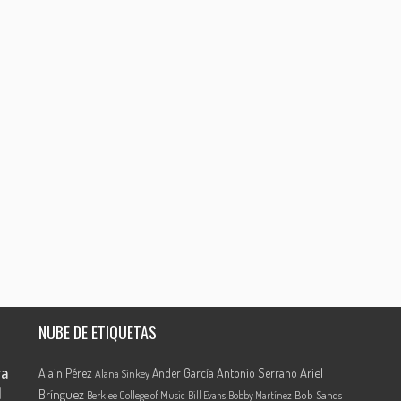
NUBE DE ETIQUETAS
ra
Ariel
Alain Pérez
Ander García
Antonio Serrano
Alana Sinkey
l
Brínguez
Berklee College of Music
Bob Sands
Bill Evans
Bobby Martínez