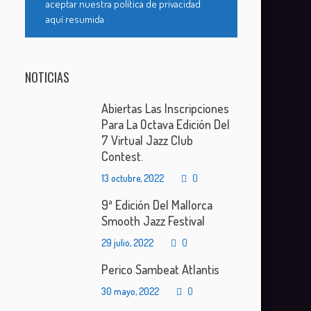
aceptar nuestra política de privacidad
aquí resumida
NOTICIAS
Abiertas Las Inscripciones
Para La Octava Edición Del
7 Virtual Jazz Club
Contest.
13 octubre, 2022
0
9ª Edición Del Mallorca
Smooth Jazz Festival
29 julio, 2022
0
Perico Sambeat Atlantis
30 mayo, 2022
0