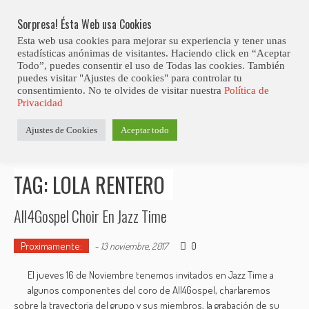
Skip
Abiertas Las Inscripciones Para La Octava Edición Del 7 Virtual Jazz 
LO ÚLTIMO
Club Contest.
to
Sorpresa! Ésta Web usa Cookies
content
Esta web usa cookies para mejorar su experiencia y tener unas
estadísticas anónimas de visitantes. Haciendo click en “Aceptar
Todo”, puedes consentir el uso de Todas las cookies. También
puedes visitar "Ajustes de cookies" para controlar tu
consentimiento. No te olvides de visitar nuestra
Política de
Privacidad
Estás aquí
Ajustes de Cookies
Aceptar todo
Inicio
>
Posts tagged "Lola Rentero"
TAG: LOLA RENTERO
All4Gospel Choir En Jazz Time
Proximamente:
0
-
13 noviembre, 2017
El jueves 16 de Noviembre tenemos invitados en Jazz Time a
algunos componentes del coro de All4Gospel, charlaremos
sobre la trayectoria del grupo y sus miembros, la grabación de su