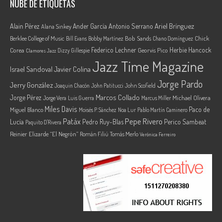
NUBE DE ETIQUETAS
Ariel Brínguez
Alain Pérez
Ander García
Antonio Serrano
Alana Sinkey
Berklee College of Music
Bob Sands
Chick
Bill Evans
Bobby Martínez
Chano Domínguez
Federico Lechner
Herbie Hancock
Corea
Georvis Pico
Dizzy Gillespie
Clamores Jazz
Jazz Time Magazine
Israel Sandoval
Javier Colina
Jorge Pardo
Jerry González
Joaquin Chacón
John Patitucci
John Scofield
Marcos Collado
Jorge Pérez
Jorge Vera
Michael Olivera
Luis Guerra
Marcus Miller
Miles Davis
Paco de
Miguel Blanco
Moisés P. Sánchez
Noa Lur
Pablo Martín Caminero
Pepe Rivero
Patáx
Lucía
Pedro Ruy-Blas
Perico Sambeat
Paquito D'Rivera
Reinier Elizarde “El Negrón”
Román Filiú
Tomás Merlo
Verónica Ferreiro