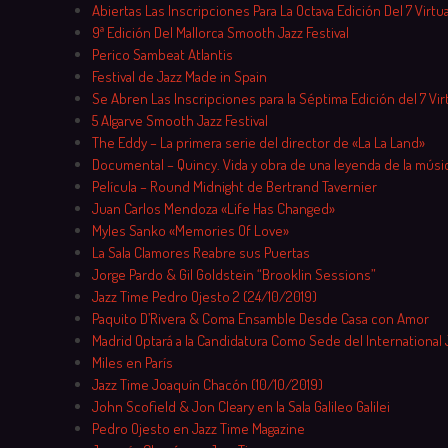
Skip
Abiertas Las Inscripciones Para La Octava Edición Del 7 Virtu
to
9ª Edición Del Mallorca Smooth Jazz Festival
content
Perico Sambeat Atlantis
Festival de Jazz Made in Spain
Se Abren Las Inscripciones para la Séptima Edición del 7 Vir
5 Algarve Smooth Jazz Festival
The Eddy – La primera serie del director de «La La Land»
Documental – Quincy. Vida y obra de una leyenda de la músi
Película – Round Midnight de Bertrand Tavernier
Juan Carlos Mendoza «Life Has Changed»
Myles Sanko «Memories Of Love»
La Sala Clamores Reabre sus Puertas
Jorge Pardo & Gil Goldstein “Brooklin Sessions”
Jazz Time Pedro Ojesto 2 (24/10/2019)
Paquito D’Rivera & Coma Ensamble Desde Casa con Amor
Madrid Optará a la Candidatura Como Sede del International 
Miles en París
Jazz Time Joaquín Chacón (10/10/2019)
John Scofield & Jon Cleary en la Sala Galileo Galilei
Pedro Ojesto en Jazz Time Magazine