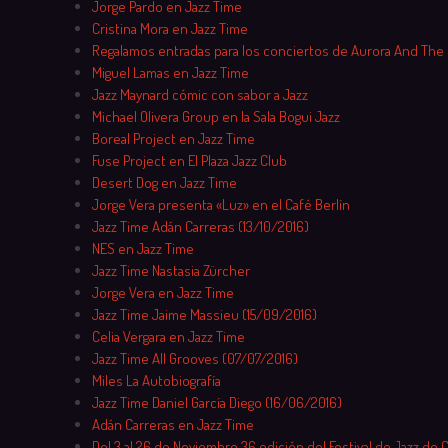
Jorge Pardo en Jazz Time
Cristina Mora en Jazz Time
Regalamos entradas para los conciertos de Aurora And The
Miguel Lamas en Jazz Time
Jazz Maynard cómic con sabor a Jazz
Michael Olivera Group en la Sala Bogui Jazz
Boreal Project en Jazz Time
Fuse Project en El Plaza Jazz Club
Desert Dog en Jazz Time
Jorge Vera presenta «Luz» en el Café Berlín
Jazz Time Adán Carreras (13/10/2016)
NES en Jazz Time
Jazz Time Nastasia Zürcher
Jorge Vera en Jazz Time
Jazz Time Jaime Massieu (15/09/2016)
Celia Vergara en Jazz Time
Jazz Time All Grooves (07/07/2016)
Miles La Autobiografía
Jazz Time Daniel García Diego (16/06/2016)
Adán Carreras en Jazz Time
Del 3 al 26 de Noviembre 36 edición del Festival de Jazz de 