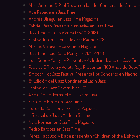
Marc Antoine & Paul Brown en los Hot Concerts del Smooth
Abe Rábade en Jazz Time
Andrés Olaegui en Jazz Time Magazine
Gabriel Peso Presenta «Travesía» en Jazz Time
Jazz Time Marcos Vianna (25/10/2018)
Festival Internacional de Jazz Madrid 2018
Marcos Vianna en Jazz Time Magazine
Jazz Time Luis Cobo Manglis 2 (11/10/2018)
Luis Cobo «Manglis» Presenta «My Indian Heart» en Jazz Tim
Paquito D´Rivera y Veleta Roja Presentan “100 Años de Bebo”
Smooth Hot Jazz Festival Presenta Hot Concerts en Madrid
8ª Edición del Clazz Continental Latin Jazz
Festival de Jazz Covarrubias 2018
4 Edición del Formentera Jazz Festival
Fernando Girón en Jazz Time
Eduardo Coma en Jazz Time Magazine
II Festival de Jazz «Made in Spain»
Nora Norman en Jazz Time Magazine
Pedro Barboza en Jazz Time
Pérez, Patitucci y Blade presentan «Children of the Light» en