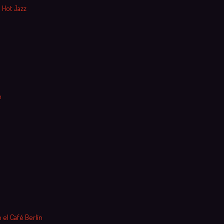
 Hot Jazz
e
 el Café Berlín