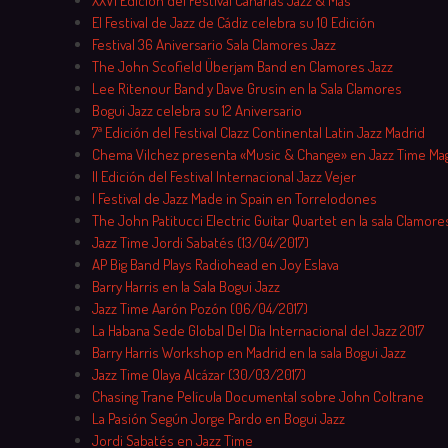
XXVI Edición del Festival Canarias Jazz & Más
El Festival de Jazz de Cádiz celebra su 10 Edición
Festival 36 Aniversario Sala Clamores Jazz
The John Scofield Überjam Band en Clamores Jazz
Lee Ritenour Band y Dave Grusin en la Sala Clamores
Bogui Jazz celebra su 12 Aniversario
7ª Edición del Festival Clazz Continental Latin Jazz Madrid
Chema Vilchez presenta «Music & Change» en Jazz Time Ma
II Edición del Festival Internacional Jazz Vejer
I Festival de Jazz Made in Spain en Torrelodones
The John Patitucci Electric Guitar Quartet en la sala Clamore
Jazz Time Jordi Sabatés (13/04/2017)
AP Big Band Plays Radiohead en Joy Eslava
Barry Harris en la Sala Bogui Jazz
Jazz Time Aarón Pozón (06/04/2017)
La Habana Sede Global Del Día Internacional del Jazz 2017
Barry Harris Workshop en Madrid en la sala Bogui Jazz
Jazz Time Olaya Alcázar (30/03/2017)
Chasing Trane Película Documental sobre John Coltrane
La Pasión Según Jorge Pardo en Bogui Jazz
Jordi Sabatés en Jazz Time