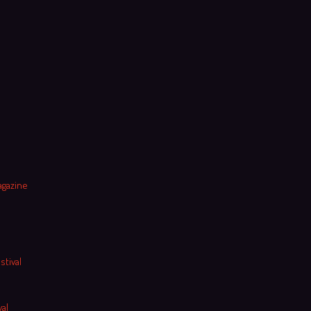
agazine
stival
al