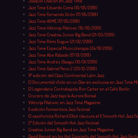
Joaquín Chacón en Jazz Time
Jazz Time Eduardo Coma (10/05/2018)
Jazz Time Fernando Girón (17/05/2018)
Jazz Time AVME (17/05/2018)
Jazz Time Viktorija Pilatovic (16/05/2019)
Jazz Time Creativa Junior Big Band (21/03/2019)
Jazz Time Rémi Dugue (21/02/2019)
Jazz Time Especial Musicoterapia (24/01/2019)
Jazz Time Abe Rábade (17/01/2019)
Jazz Time Andrés Olaegui (10/01/2019)
Jazz Time Gabriel Peso 2 (20/12/2018)
9ª edición del Clazz Continental Latin Jazz
El Documental «Solo en un Día» en exclusiva en Jazz Time M
El Legendario Contrabajista Ron Carter en el Café Berlín
Crucero de Jazz bajo la Aurora Boreal
Viktorija Pilatovic en Jazz Time Magazine
5 edición Formentera Jazz Festival
El saxofonista Richard Elliot clausura el II Smooth Hot Jazz Fe
2ª Edición del Smooth Hot Jazz Festival
Creativa Junior Big Band en Jazz Time Magazine
David Benoit en los Hot Concerts del Smooth Hot Jazz Festiv