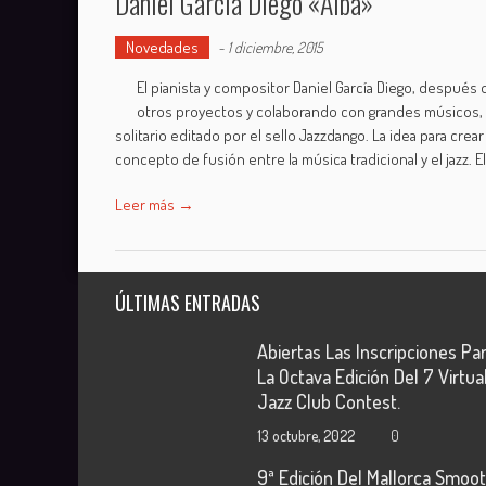
Daniel García Diego «Alba»
Novedades
-
1 diciembre, 2015
El pianista y compositor Daniel García Diego, despué
otros proyectos y colaborando con grandes músicos, n
solitario editado por el sello Jazzdango. La idea para crear
concepto de fusión entre la música tradicional y el jazz. E
Leer más →
ÚLTIMAS ENTRADAS
Abiertas Las Inscripciones Pa
La Octava Edición Del 7 Virtua
Jazz Club Contest.
13 octubre, 2022
0
9ª Edición Del Mallorca Smoo