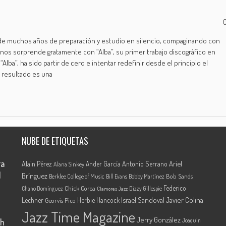
s de muchos años de preparación y estudio en silencio, compaginando con
os sorprende gratamente con “Alba”, su primer trabajo discográfico en
 “Alba”, ha sido partir de cero e intentar redefinir desde el principio el
l resultado es una
NUBE DE ETIQUETAS
ra
Ariel
Alain Pérez
Ander García
Antonio Serrano
Alana Sinkey
l
Brínguez
Berklee College of Music
Bob Sands
Bill Evans
Bobby Martínez
Federico
Chick Corea
Chano Domínguez
Dizzy Gillespie
Clamores Jazz
Israel Sandoval
Javier Colina
Lechner
Herbie Hancock
Georvis Pico
Jazz Time Magazine
Jerry González
th
Joaquin