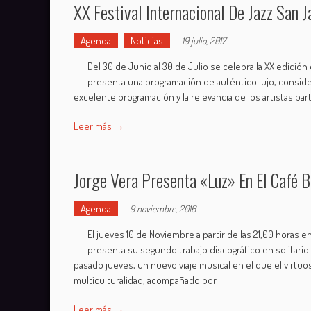
XX Festival Internacional De Jazz San J
Agenda
Noticias
-
19 julio, 2017
Del 30 de Junio al 30 de Julio se celebra la XX edición 
presenta una programación de auténtico lujo, consid
excelente programación y la relevancia de los artistas pa
Leer más →
Jorge Vera Presenta «Luz» En El Café B
Agenda
-
9 noviembre, 2016
El jueves 10 de Noviembre a partir de las 21,00 horas e
presenta su segundo trabajo discográfico en solitario 
pasado jueves, un nuevo viaje musical en el que el virtuo
multiculturalidad, acompañado por
Leer más →