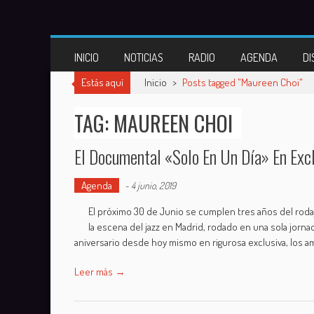
Skip
to
content
INICIO
NOTICIAS
RADIO
AGENDA
DI
Estás aquí
Inicio
>
Posts tagged "Maureen Choi"
TAG: MAUREEN CHOI
El Documental «Solo En Un Día» En Exc
Agenda
-
4 junio, 2019
El próximo 30 de Junio se cumplen tres años del roda
la escena del jazz en Madrid, rodado en una sola jornad
aniversario desde hoy mismo en rigurosa exclusiva, los 
Leer más →