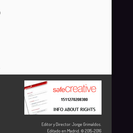
0
Editor y Director: Jorge Grimaldos.
Editado en Madrid. © 2015-2016