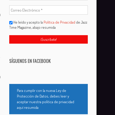
0
He leído y acepto la
Política de Privacidad
de Jazz
Time Magazine, abajo resumida
SÍGUENOS EN FACEBOOK
0
Para cumplir con la nueva Ley de
Protección de Datos, debes leer y
aceptar nuestra política de privacidad
aquí resumida