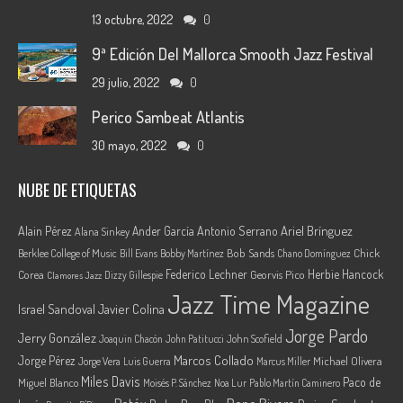
13 octubre, 2022
0
9ª Edición Del Mallorca Smooth Jazz Festival
29 julio, 2022
0
Perico Sambeat Atlantis
30 mayo, 2022
0
NUBE DE ETIQUETAS
Ariel Brínguez
Alain Pérez
Ander García
Antonio Serrano
Alana Sinkey
Berklee College of Music
Bob Sands
Chick
Bill Evans
Bobby Martínez
Chano Domínguez
Federico Lechner
Herbie Hancock
Corea
Georvis Pico
Dizzy Gillespie
Clamores Jazz
Jazz Time Magazine
Israel Sandoval
Javier Colina
Jorge Pardo
Jerry González
Joaquin Chacón
John Patitucci
John Scofield
Marcos Collado
Jorge Pérez
Jorge Vera
Michael Olivera
Luis Guerra
Marcus Miller
Miles Davis
Paco de
Miguel Blanco
Moisés P. Sánchez
Noa Lur
Pablo Martín Caminero