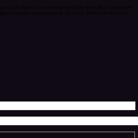
a con la docencia, en activo desde finales de los 80 y referente del
stigioso magazine especializado de LH Radio. Nacido en Madrid en