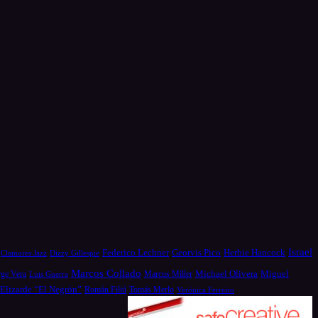
Israel
Federico Lechner
Georvis Pico
Herbie Hancock
Dizzy Gillespie
Clamores Jazz
Marcos Collado
Michael Olivera
rge Vera
Miguel
Luis Guerra
Marcus Miller
 Elizarde “El Negrón”
Román Filiú
Tomás Merlo
Verónica Ferreiro