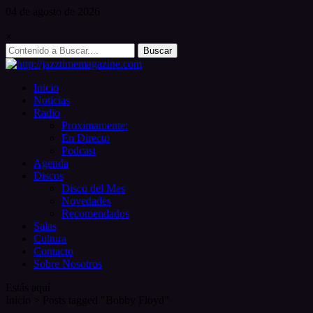
Skip
04 de
agosto
de 2026
to
content
×
Search
for:
Inicio
Noticias
Radio
Proximamente:
En Directo
Podcast
Agenda
Discos
Disco del Mes
Novedades
Recomendados
Salas
Cultura
Contacto
Sobre Nosotros
Estás aquí
Inicio
>
Posts tagged "Bobby Floyd"