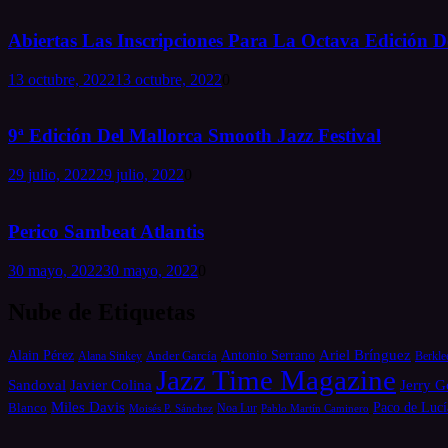
Abiertas Las Inscripciones Para La Octava Edición De
13 octubre, 2022
13 octubre, 2022
0
9ª Edición Del Mallorca Smooth Jazz Festival
29 julio, 2022
29 julio, 2022
0
Perico Sambeat Atlantis
30 mayo, 2022
30 mayo, 2022
0
Nube de Etiquetas
Alain Pérez
Antonio Serrano
Ariel Brínguez
Ander García
Alana Sinkey
Berkle
Jazz Time Magazine
Jerry G
Sandoval
Javier Colina
Miles Davis
Paco de Lucí
Blanco
Moisés P. Sánchez
Noa Lur
Pablo Martín Caminero