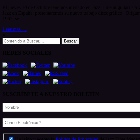
El jueves 10 de Octubre tenemos invitado en Jazz Time al guitarrista 
Jazz en España, presentaremos su nuevo trabajo discográfico "Origam
1962, se
Leer más →
×
Search
for:
REDES SOCIALES
SUSCRÍBETE A NUESTRO BOLETÍN
He leído y acepto la
Política de Privacidad
de Jazz Time Magazi