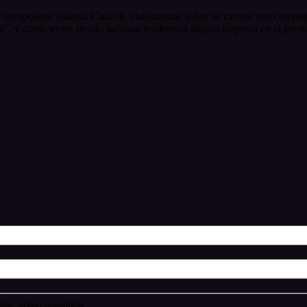
y compositor Joaquín Chacón, charlaremos sobre su carrera que compagin
i", y como viene siendo habitual tendremos alguna sorpresa en el pre
ne, abajo resumida