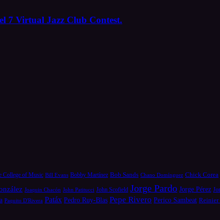
l 7 Virtual Jazz Club Contest.
Bob Sands
Chick Corea
e College of Music
Bill Evans
Bobby Martínez
Chano Domínguez
Jorge Pardo
onzález
Jorge Pérez
Jo
Joaquin Chacón
John Patitucci
John Scofield
Pepe Rivero
Patáx
a
Pedro Ruy-Blas
Perico Sambeat
Reinier
Paquito D'Rivera