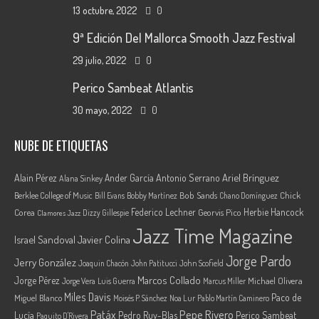
13 octubre, 2022
0
9ª Edición Del Mallorca Smooth Jazz Festival
29 julio, 2022
0
Perico Sambeat Atlantis
30 mayo, 2022
0
NUBE DE ETIQUETAS
Ariel Brínguez
Alain Pérez
Ander García
Antonio Serrano
Alana Sinkey
Berklee College of Music
Bob Sands
Chick
Bill Evans
Bobby Martínez
Chano Domínguez
Federico Lechner
Herbie Hancock
Corea
Georvis Pico
Dizzy Gillespie
Clamores Jazz
Jazz Time Magazine
Israel Sandoval
Javier Colina
Jorge Pardo
Jerry González
Joaquin Chacón
John Patitucci
John Scofield
Marcos Collado
Jorge Pérez
Jorge Vera
Michael Olivera
Luis Guerra
Marcus Miller
Miles Davis
Paco de
Miguel Blanco
Moisés P. Sánchez
Noa Lur
Pablo Martín Caminero
Pepe Rivero
Patáx
Lucía
Pedro Ruy-Blas
Perico Sambeat
Paquito D'Rivera