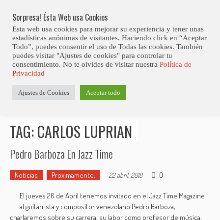
Skip
Abiertas Las Inscripciones Para La Octava Edición Del 7 Virtual Jazz 
LO ÚLTIMO
Club Contest.
to
Sorpresa! Ésta Web usa Cookies
content
Esta web usa cookies para mejorar su experiencia y tener unas
estadísticas anónimas de visitantes. Haciendo click en “Aceptar
Todo”, puedes consentir el uso de Todas las cookies. También
puedes visitar "Ajustes de cookies" para controlar tu
consentimiento. No te olvides de visitar nuestra
Política de
Privacidad
Estás aquí
Ajustes de Cookies
Aceptar todo
Inicio
>
Posts tagged "Carlos Luprian"
TAG: CARLOS LUPRIAN
Pedro Barboza En Jazz Time
Noticias
Proximamente:
0
-
22 abril, 2018
El jueves 26 de Abril tenemos invitado en el Jazz Time Magazine
al guitarrista y compositor venezolano Pedro Barboza,
charlaremos sobre su carrera, su labor como profesor de música,