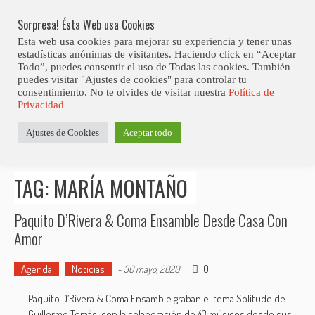
Skip
Abiertas Las Inscripciones Para La Octava Edición Del 7 Virtual Jazz 
LO ÚLTIMO
Club Contest.
to
Sorpresa! Ésta Web usa Cookies
content
Esta web usa cookies para mejorar su experiencia y tener unas
estadísticas anónimas de visitantes. Haciendo click en “Aceptar
Todo”, puedes consentir el uso de Todas las cookies. También
puedes visitar "Ajustes de cookies" para controlar tu
consentimiento. No te olvides de visitar nuestra
Política de
Privacidad
Estás aquí
Ajustes de Cookies
Aceptar todo
Inicio
>
Posts tagged "María Montaño"
TAG: MARÍA MONTAÑO
Paquito D’Rivera & Coma Ensamble Desde Casa Con
Amor
Agenda
Noticias
0
-
30 mayo, 2020
Paquito D’Rivera & Coma Ensamble graban el tema Solitude de
Guillermo Tomás, con la colaboración de 43 músicos desde sus