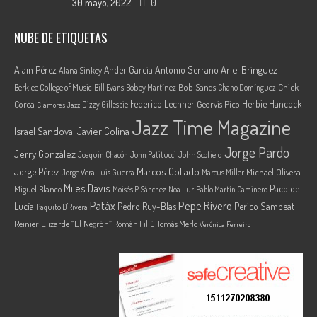
30 mayo, 2022
0
NUBE DE ETIQUETAS
Ariel Brínguez
Alain Pérez
Ander García
Antonio Serrano
Alana Sinkey
Berklee College of Music
Bob Sands
Chick
Bill Evans
Bobby Martínez
Chano Domínguez
Federico Lechner
Herbie Hancock
Corea
Georvis Pico
Dizzy Gillespie
Clamores Jazz
Jazz Time Magazine
Israel Sandoval
Javier Colina
Jorge Pardo
Jerry González
Joaquin Chacón
John Patitucci
John Scofield
Marcos Collado
Jorge Pérez
Jorge Vera
Michael Olivera
Luis Guerra
Marcus Miller
Miles Davis
Paco de
Miguel Blanco
Moisés P. Sánchez
Noa Lur
Pablo Martín Caminero
Pepe Rivero
Patáx
Lucía
Pedro Ruy-Blas
Perico Sambeat
Paquito D'Rivera
Reinier Elizarde “El Negrón”
Román Filiú
Tomás Merlo
Verónica Ferreiro