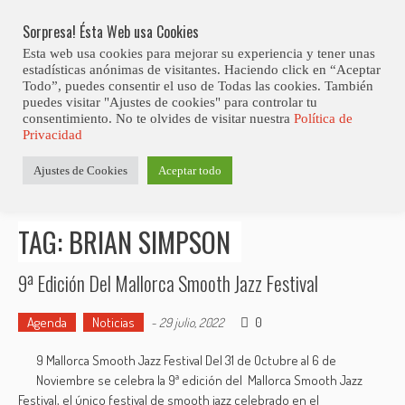
Skip
Abiertas Las Inscripciones Para La Octava Edición Del 7 Virtual Jazz 
LO ÚLTIMO
Club Contest.
to
Sorpresa! Ésta Web usa Cookies
content
Esta web usa cookies para mejorar su experiencia y tener unas
estadísticas anónimas de visitantes. Haciendo click en “Aceptar
Todo”, puedes consentir el uso de Todas las cookies. También
puedes visitar "Ajustes de cookies" para controlar tu
consentimiento. No te olvides de visitar nuestra
Política de
Privacidad
Estás aquí
Ajustes de Cookies
Aceptar todo
Inicio
>
Posts tagged "Brian Simpson"
TAG: BRIAN SIMPSON
9ª Edición Del Mallorca Smooth Jazz Festival
Agenda
Noticias
0
-
29 julio, 2022
9 Mallorca Smooth Jazz Festival Del 31 de Octubre al 6 de
Noviembre se celebra la 9ª edición del Mallorca Smooth Jazz
Festival, el único festival de smooth jazz celebrado en el