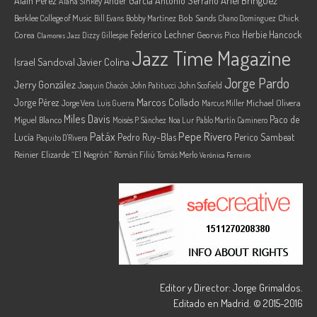
Ariel Brínguez
Alain Pérez
Ander García
Antonio Serrano
Alana Sinkey
Berklee College of Music
Bob Sands
Chick
Bill Evans
Bobby Martínez
Chano Domínguez
Federico Lechner
Herbie Hancock
Corea
Georvis Pico
Dizzy Gillespie
Clamores Jazz
Jazz Time Magazine
Israel Sandoval
Javier Colina
Jorge Pardo
Jerry González
Joaquin Chacón
John Patitucci
John Scofield
Marcos Collado
Jorge Pérez
Jorge Vera
Michael Olivera
Luis Guerra
Marcus Miller
Miles Davis
Paco de
Miguel Blanco
Moisés P. Sánchez
Noa Lur
Pablo Martín Caminero
Pepe Rivero
Patáx
Lucía
Pedro Ruy-Blas
Perico Sambeat
Paquito D'Rivera
Reinier Elizarde “El Negrón”
Román Filiú
Tomás Merlo
Verónica Ferreiro
Editor y Director: Jorge Grimaldos.
Editado en Madrid. © 2015-2016