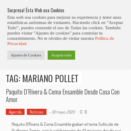
Skip
Abiertas Las Inscripciones Para La Octava Edición Del 7 Virtual Jazz 
LO ÚLTIMO
Club Contest.
to
Sorpresa! Ésta Web usa Cookies
content
Esta web usa cookies para mejorar su experiencia y tener unas
estadísticas anónimas de visitantes. Haciendo click en “Aceptar
Todo”, puedes consentir el uso de Todas las cookies. También
puedes visitar "Ajustes de cookies" para controlar tu
consentimiento. No te olvides de visitar nuestra
Política de
Privacidad
Estás aquí
Ajustes de Cookies
Aceptar todo
Inicio
>
Posts tagged "Mariano Pollet"
TAG: MARIANO POLLET
Paquito D’Rivera & Coma Ensamble Desde Casa Con
Amor
Agenda
Noticias
0
-
30 mayo, 2020
Paquito D’Rivera & Coma Ensamble graban el tema Solitude de
Guillermo Tomás, con la colaboración de 43 músicos desde sus