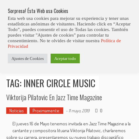
Skip
Abiertas Las Inscripciones Para La Octava Edición Del 7 Virtual Jazz 
LO ÚLTIMO
Club Contest.
to
Sorpresa! Ésta Web usa Cookies
content
Esta web usa cookies para mejorar su experiencia y tener unas
estadísticas anónimas de visitantes. Haciendo click en “Aceptar
Todo”, puedes consentir el uso de Todas las cookies. También
puedes visitar "Ajustes de cookies" para controlar tu
consentimiento. No te olvides de visitar nuestra
Política de
Privacidad
Estás aquí
Ajustes de Cookies
Aceptar todo
Inicio
>
Posts tagged "Inner Circle Music"
TAG: INNER CIRCLE MUSIC
Viktorija Pilatovic En Jazz Time Magazine
Noticias
Proximamente:
0
-
11 mayo, 2019
El jueves 16 de Mayo tenemos invitada en Jazz Time Magazine a la
cantante y compositora lituana Viktorija Pilatovic, charlaremos
sobre su carrera, presentaremos su nuevo trabajo discográfico