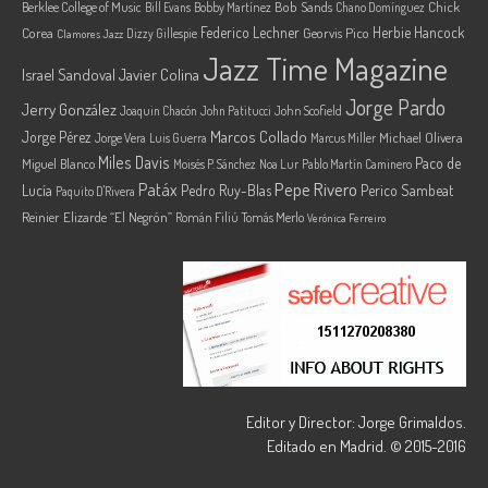
Berklee College of Music
Bob Sands
Chick
Bill Evans
Bobby Martínez
Chano Domínguez
Federico Lechner
Herbie Hancock
Corea
Georvis Pico
Dizzy Gillespie
Clamores Jazz
Jazz Time Magazine
Israel Sandoval
Javier Colina
Jorge Pardo
Jerry González
Joaquin Chacón
John Patitucci
John Scofield
Marcos Collado
Jorge Pérez
Jorge Vera
Michael Olivera
Luis Guerra
Marcus Miller
Miles Davis
Paco de
Miguel Blanco
Moisés P. Sánchez
Noa Lur
Pablo Martín Caminero
Pepe Rivero
Patáx
Lucía
Pedro Ruy-Blas
Perico Sambeat
Paquito D'Rivera
Reinier Elizarde “El Negrón”
Román Filiú
Tomás Merlo
Verónica Ferreiro
Editor y Director: Jorge Grimaldos.
Editado en Madrid. © 2015-2016