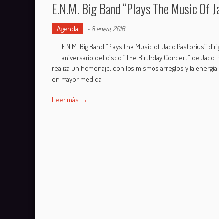
E.N.M. Big Band “Plays The Music Of Ja
Agenda
-
8 enero, 2016
E.N.M. Big Band “Plays the Music of Jaco Pastorius” dir
aniversario del disco “The Birthday Concert” de Jaco 
realiza un homenaje, con los mismos arreglos y la energía
en mayor medida
Leer más →