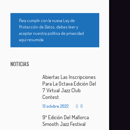
Para cumplir con la nueva Ley de
Protección de Datos, debes leer y
aceptar nuestra política de privacidad
aquí resumida
NOTICIAS
Abiertas Las Inscripciones
Para La Octava Edición Del
7 Virtual Jazz Club
Contest.
13 octubre, 2022
0
9ª Edición Del Mallorca
Smooth Jazz Festival