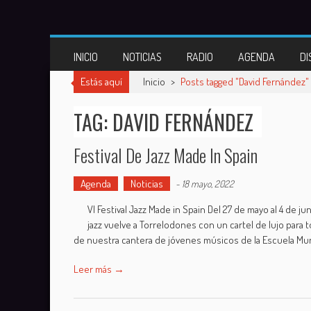
Skip to content
INICIO
NOTICIAS
RADIO
AGENDA
DI
Estás aquí
Inicio
>
Posts tagged "David Fernández"
TAG: DAVID FERNÁNDEZ
Festival De Jazz Made In Spain
Agenda
Noticias
-
18 mayo, 2022
VI Festival Jazz Made in Spain Del 27 de mayo al 4 de jun
jazz vuelve a Torrelodones con un cartel de lujo para 
de nuestra cantera de jóvenes músicos de la Escuela Muni
Leer más →