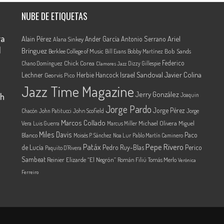
NUBE DE ETIQUETAS
ra
Ariel
Alain Pérez
Ander García
Antonio Serrano
Alana Sinkey
l
Brínguez
Berklee College of Music
Bob Sands
Bill Evans
Bobby Martínez
Federico
Chick Corea
Chano Domínguez
Dizzy Gillespie
Clamores Jazz
Israel Sandoval
Javier Colina
Lechner
Herbie Hancock
Georvis Pico
Jazz Time Magazine
Jerry González
th
Joaquin
Jorge Pardo
Jorge Pérez
Jorge
Chacón
John Patitucci
John Scofield
Marcos Collado
Vera
Michael Olivera
Miguel
Luis Guerra
Marcus Miller
Miles Davis
Paco
Blanco
Moisés P. Sánchez
Noa Lur
Pablo Martín Caminero
Pepe Rivero
Patáx
de Lucía
Pedro Ruy-Blas
Perico
Paquito D'Rivera
Sambeat
Reinier Elizarde “El Negrón”
Román Filiú
Tomás Merlo
Verónica
Ferreiro