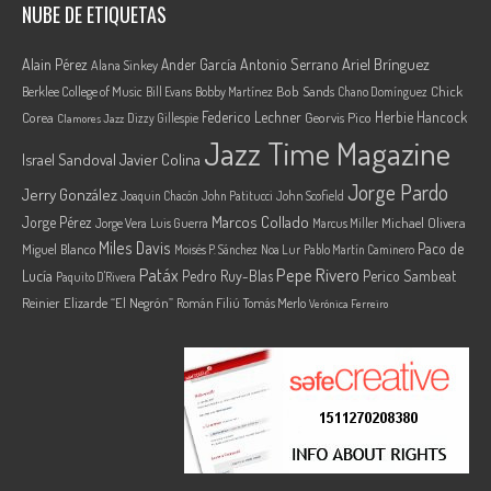
NUBE DE ETIQUETAS
Ariel Brínguez
Alain Pérez
Ander García
Antonio Serrano
Alana Sinkey
Berklee College of Music
Bob Sands
Chick
Bill Evans
Bobby Martínez
Chano Domínguez
Federico Lechner
Herbie Hancock
Corea
Georvis Pico
Dizzy Gillespie
Clamores Jazz
Jazz Time Magazine
Israel Sandoval
Javier Colina
Jorge Pardo
Jerry González
Joaquin Chacón
John Patitucci
John Scofield
Marcos Collado
Jorge Pérez
Jorge Vera
Michael Olivera
Luis Guerra
Marcus Miller
Miles Davis
Paco de
Miguel Blanco
Moisés P. Sánchez
Noa Lur
Pablo Martín Caminero
Pepe Rivero
Patáx
Lucía
Pedro Ruy-Blas
Perico Sambeat
Paquito D'Rivera
Reinier Elizarde “El Negrón”
Román Filiú
Tomás Merlo
Verónica Ferreiro