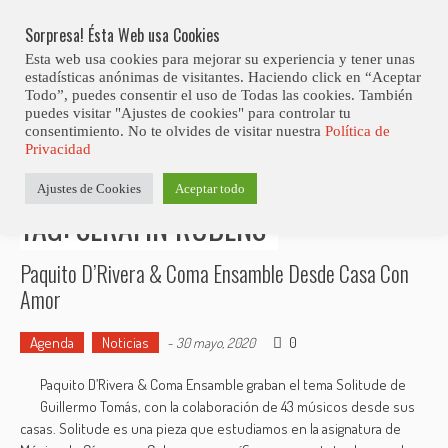
Skip
to
Sorpresa! Ésta Web usa Cookies
content
Esta web usa cookies para mejorar su experiencia y tener unas
estadísticas anónimas de visitantes. Haciendo click en “Aceptar
Todo”, puedes consentir el uso de Todas las cookies. También
puedes visitar "Ajustes de cookies" para controlar tu
consentimiento. No te olvides de visitar nuestra
Política de
Estás aquí
Privacidad
Inicio
>
Posts tagged "Serafín Rubens"
Ajustes de Cookies
Aceptar todo
TAG: SERAFÍN RUBENS
Paquito D’Rivera & Coma Ensamble Desde Casa Con
Amor
Agenda
Noticias
0
-
30 mayo, 2020
Paquito D’Rivera & Coma Ensamble graban el tema Solitude de
Guillermo Tomás, con la colaboración de 43 músicos desde sus
casas. Solitude es una pieza que estudiamos en la asignatura de