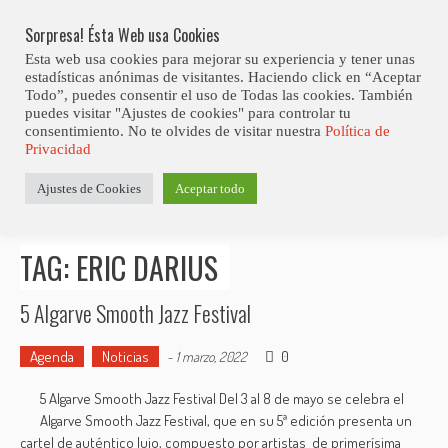
Skip
Abiertas Las Inscripciones Para La Octava Edición Del 7 Virtual Jazz 
LO ÚLTIMO
Club Contest.
to
Sorpresa! Ésta Web usa Cookies
content
Esta web usa cookies para mejorar su experiencia y tener unas
estadísticas anónimas de visitantes. Haciendo click en “Aceptar
Todo”, puedes consentir el uso de Todas las cookies. También
puedes visitar "Ajustes de cookies" para controlar tu
consentimiento. No te olvides de visitar nuestra
Política de
Privacidad
Estás aquí
Ajustes de Cookies
Aceptar todo
Inicio
>
Posts tagged "Eric Darius"
TAG: ERIC DARIUS
5 Algarve Smooth Jazz Festival
Agenda
Noticias
0
-
1 marzo, 2022
5 Algarve Smooth Jazz Festival Del 3 al 8 de mayo se celebra el
Algarve Smooth Jazz Festival, que en su 5ª edición presenta un
cartel de auténtico lujo, compuesto por artistas de primerísima