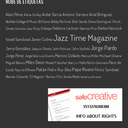
NUBE DE ETIQUETAS
Ariel Brínguez
Alain Pérez
Ander García
Antonio Serrano
Alana Sinkey
Berklee College of Music
Bob Sands
Chick
Bill Evans
Bobby Martínez
Chano Domínguez
Federico Lechner
Herbie Hancock
Corea
Georvis Pico
Dizzy Gillespie
Clamores Jazz
Jazz Time Magazine
Israel Sandoval
Javier Colina
Jorge Pardo
Jerry González
Joaquin Chacón
John Patitucci
John Scofield
Marcos Collado
Jorge Pérez
Jorge Vera
Michael Olivera
Luis Guerra
Marcus Miller
Miles Davis
Paco de
Miguel Blanco
Moisés P. Sánchez
Noa Lur
Pablo Martín Caminero
Pepe Rivero
Patáx
Lucía
Pedro Ruy-Blas
Perico Sambeat
Paquito D'Rivera
Reinier Elizarde “El Negrón”
Román Filiú
Tomás Merlo
Verónica Ferreiro