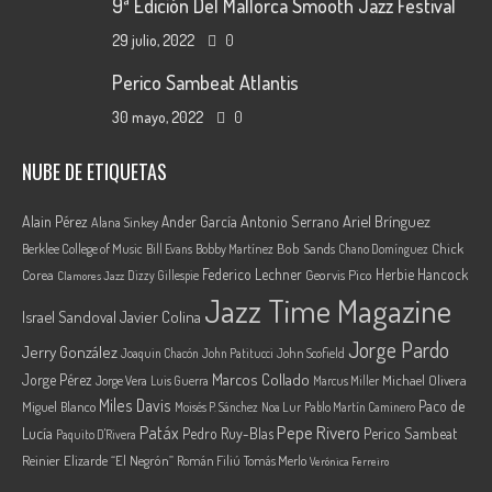
9ª Edición Del Mallorca Smooth Jazz Festival
29 julio, 2022
0
Perico Sambeat Atlantis
30 mayo, 2022
0
NUBE DE ETIQUETAS
Ariel Brínguez
Alain Pérez
Ander García
Antonio Serrano
Alana Sinkey
Berklee College of Music
Bob Sands
Chick
Bill Evans
Bobby Martínez
Chano Domínguez
Federico Lechner
Herbie Hancock
Corea
Georvis Pico
Dizzy Gillespie
Clamores Jazz
Jazz Time Magazine
Israel Sandoval
Javier Colina
Jorge Pardo
Jerry González
Joaquin Chacón
John Patitucci
John Scofield
Marcos Collado
Jorge Pérez
Jorge Vera
Michael Olivera
Luis Guerra
Marcus Miller
Miles Davis
Paco de
Miguel Blanco
Moisés P. Sánchez
Noa Lur
Pablo Martín Caminero
Pepe Rivero
Patáx
Lucía
Pedro Ruy-Blas
Perico Sambeat
Paquito D'Rivera
Reinier Elizarde “El Negrón”
Román Filiú
Tomás Merlo
Verónica Ferreiro