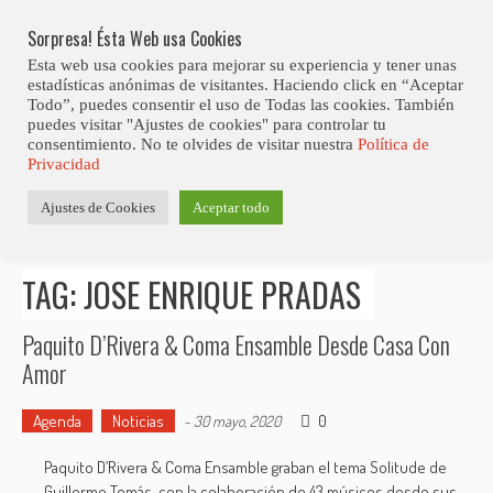
Skip
Abiertas Las Inscripciones Para La Octava Edición Del 7 Virtual Jazz 
LO ÚLTIMO
Club Contest.
to
Sorpresa! Ésta Web usa Cookies
content
Esta web usa cookies para mejorar su experiencia y tener unas
estadísticas anónimas de visitantes. Haciendo click en “Aceptar
Todo”, puedes consentir el uso de Todas las cookies. También
puedes visitar "Ajustes de cookies" para controlar tu
consentimiento. No te olvides de visitar nuestra
Política de
Privacidad
Estás aquí
Ajustes de Cookies
Aceptar todo
Inicio
>
Posts tagged "Jose Enrique Pradas"
TAG: JOSE ENRIQUE PRADAS
Paquito D’Rivera & Coma Ensamble Desde Casa Con
Amor
Agenda
Noticias
0
-
30 mayo, 2020
Paquito D’Rivera & Coma Ensamble graban el tema Solitude de
Guillermo Tomás, con la colaboración de 43 músicos desde sus