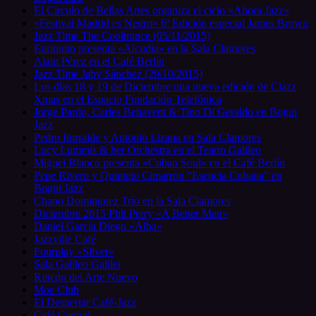
El Circulo de Bellas Artes organiza el ciclo «Ahora Jazz»
«Festival Madrid es Negro» 6ª Edición especial James Brown
Jazz Time The Cooltrance (05/11/2015)
Enriquito presenta «Alcudia» en la Sala Clamores
Alain Pérez en el Café Berlín
Jazz Time Jaby Sánchez (29/10/2015)
Los días 18 y 19 de Diciembre una nueva edición de Clazz
Xmas en el Espacio Fundación Telefónica
Jorge Pardo, Carles Benavent & Tino Di Geraldo en Bogui
Jazz
Pedro Iturralde y Antonio Lizana en Sala Clamores
Lucy Lummis & her Orchestra en el Teatro Galileo
Miguel Blanco presenta «Cuban Soul» en el Café Berlín
Pepe Rivero y Quinteto Cimarrón “Esencia Cubana” en
Bogui Jazz
Chano Dominguez Trío en la Sala Clamores
Diciembre 2015 Phil Perry «A Better Man»
Daniel García Diego «Alba»
Jazzville Café
Fourplay «Silver»
Sala Galileo Galilei
Rincón del Arte Nuevo
Moe Club
El Despertar Café-Jazz
Café Central