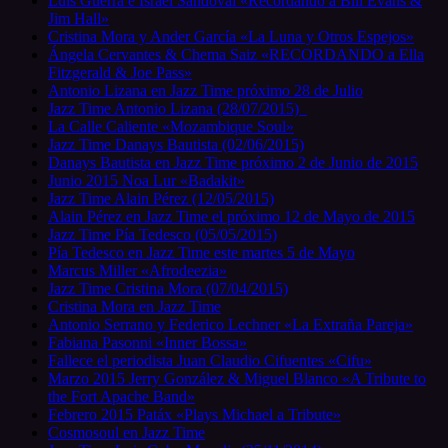
Luis Guerra e Israel Sandoval «Recordando a Bill Evans &
Jim Hall»
Cristina Mora y Ander García «La Luna y Otros Espejos»
Ángela Cervantes & Chema Saiz «RECORDANDO a Ella
Fitzgerald & Joe Pass»
Antonio Lizana en Jazz Time próximo 28 de Julio
Jazz Time Antonio Lizana (28/07/2015)
La Calle Caliente «Mozambique Soul»
Jazz Time Danays Bautista (02/06/2015)
Danays Bautista en Jazz Time próximo 2 de Junio de 2015
Junio 2015 Noa Lur «Badakit»
Jazz Time Alain Pérez (12/05/2015)
Alain Pérez en Jazz Time el próximo 12 de Mayo de 2015
Jazz Time Pía Tedesco (05/05/2015)
Pía Tedesco en Jazz Time este martes 5 de Mayo
Marcus Miller «Afrodeezia»
Jazz Time Cristina Mora (07/04/2015)
Cristina Mora en Jazz Time
Antonio Serrano y Federico Lechner «La Extraña Pareja»
Fabiana Pasonni «Inner Bossa»
Fallece el periodista Juan Claudio Cifuentes «Cifu»
Marzo 2015 Jerry González & Miguel Blanco «A Tribute to
the Fort Apache Band»
Febrero 2015 Patáx «Plays Michael a Tribute»
Cosmosoul en Jazz Time