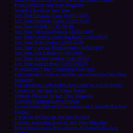
Pedro Ojesto en Jazz Time Magazine
Joaquín Chacón en Jazz Time
Jazz Time Eduardo Coma (10/05/2018)
Jazz Time Fernando Girón (17/05/2018)
Jazz Time AVME (17/05/2018)
Jazz Time Viktorija Pilatovic (16/05/2019)
Jazz Time Creativa Junior Big Band (21/03/2019)
Jazz Time Rémi Dugue (21/02/2019)
Jazz Time Especial Musicoterapia (24/01/2019)
Jazz Time Abe Rábade (17/01/2019)
Jazz Time Andrés Olaegui (10/01/2019)
Jazz Time Gabriel Peso 2 (20/12/2018)
9ª edición del Clazz Continental Latin Jazz
El Documental «Solo en un Día» en exclusiva en Jazz Time
Magazine
El Legendario Contrabajista Ron Carter en el Café Berlín
Crucero de Jazz bajo la Aurora Boreal
Viktorija Pilatovic en Jazz Time Magazine
5 edición Formentera Jazz Festival
El saxofonista Richard Elliot clausura el II Smooth Hot Jazz
Festival
2ª Edición del Smooth Hot Jazz Festival
Creativa Junior Big Band en Jazz Time Magazine
David Benoit en los Hot Concerts del Smooth Hot Jazz