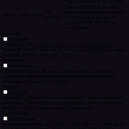
The cookie is set by the GDPR
Cookie Consent plugin and is
11
used to store whether or not user
viewed_cookie_policy
months
has consented to the use of
cookies. It does not store any
personal data.
Functional
Functional
Functional cookies help to perform certain functionalities like
sharing the content of the website on social media platforms, collect
feedbacks, and other third-party features.
Performance
Performance
Performance cookies are used to understand and analyze the key
performance indexes of the website which helps in delivering a
better user experience for the visitors.
Analytics
Analytics
Analytical cookies are used to understand how visitors interact with
the website. These cookies help provide information on metrics the
number of visitors, bounce rate, traffic source, etc.
Advertisement
Advertisement
Advertisement cookies are used to provide visitors with relevant ads