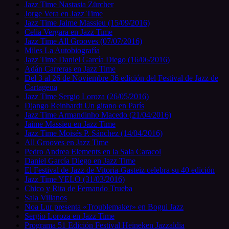
Jazz Time Nastasia Zürcher
Jorge Vera en Jazz Time
Jazz Time Jaime Massieu (15/09/2016)
Celia Vergara en Jazz Time
Jazz Time All Grooves (07/07/2016)
Miles La Autobiografía
Jazz Time Daniel García Diego (16/06/2016)
Adán Carreras en Jazz Time
Del 3 al 26 de Noviembre 36 edición del Festival de Jazz de
Cartagena
Jazz Time Sergio Loroza (26/05/2016)
Django Reinhardt Un gitano en París
Jazz Time Armandinho Macedo (21/04/2016)
Jaime Massieu en Jazz Time
Jazz Time Moisés P. Sánchez (14/04/2016)
All Grooves en Jazz Time
Pedro Andrea Elements en la Sala Caracol
Daniel García Diego en Jazz Time
El Festival de Jazz de Vitoria-Gasteiz celebra su 40 edición
Jazz Time YELO (31/03/2016)
Chico y Rita de Fernando Trueba
Sala Villanos
Noa Lur presenta «Troublemaker» en Bogui Jazz
Sergio Loroza en Jazz Time
Programa 51 Edición Festival Heineken Jazzaldia