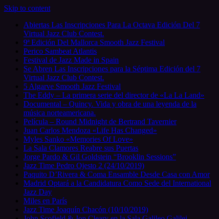
Skip to content
Abiertas Las Inscripciones Para La Octava Edición Del 7
Virtual Jazz Club Contest.
9ª Edición Del Mallorca Smooth Jazz Festival
Perico Sambeat Atlantis
Festival de Jazz Made in Spain
Se Abren Las Inscripciones para la Séptima Edición del 7
Virtual Jazz Club Contest.
5 Algarve Smooth Jazz Festival
The Eddy – La primera serie del director de «La La Land»
Documental – Quincy. Vida y obra de una leyenda de la
música norteamericana.
Película – Round Midnight de Bertrand Tavernier
Juan Carlos Mendoza «Life Has Changed»
Myles Sanko «Memories Of Love»
La Sala Clamores Reabre sus Puertas
Jorge Pardo & Gil Goldstein “Brooklin Sessions”
Jazz Time Pedro Ojesto 2 (24/10/2019)
Paquito D’Rivera & Coma Ensamble Desde Casa con Amor
Madrid Optará a la Candidatura Como Sede del International
Jazz Day
Miles en París
Jazz Time Joaquín Chacón (10/10/2019)
John Scofield & Jon Cleary en la Sala Galileo Galilei