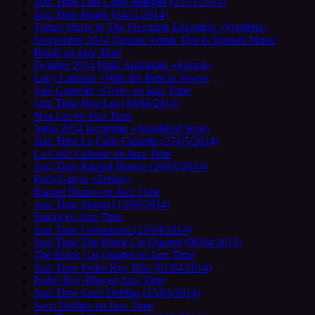
Jazz Time Luis Cobo Manglis (25/11/2014)
Jazz Time Biselé (04/11/2014)
Tomás Merlo & The Freepunk Ensemble «Vendetta»
Noviembre 2014 Various Artists This Is Youkali Music
Biselé en Jazz Time
Octubre 2014 Iñaki Arakistain «Saxual»
Lucy Lummis «With the Best in Town»
José Guereñu «Gere» en Jazz Time
Jazz Time Noa Lur (10/06/2014)
Noa Lur en Jazz Time
Junio 2014 Incognito «Amplified Soul»
Jazz Time La Calle Caliente (27/05/2014)
La Calle Caliente en Jazz Time
Jazz Time Raquel Blanco (20/05/2014)
Paco García «Zenko»
Raquel Blanco en Jazz Time
Jazz Time Sinouj (13/05/2014)
Sinouj en Jazz Time
Jazz Time Cosmosoul (22/04/2014)
Jazz Time The Black Cat Quartet (08/04/2013)
The Black Cat Quartet en Jazz Time
Jazz Time Pedro Ruy Blas (01/04/2014)
Pedro Ruy-Blas en Jazz Time
Jazz Time Sacri Delfino (25/03/2014)
Sacri Delfino en Jazz Time