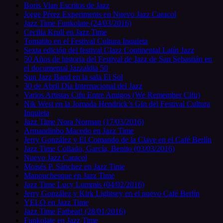
Boris Vian Escritos de Jazz
Jorge Pérez Experiments en Nuevo Jazz Caracol
Jazz Time Funkolate (24/03/2016)
Cecilia Krull en Jazz Time
Tomatito en el Festival Cultura Inquieta
Sexta edición del festival Clazz Continental Latín Jazz
50 Años de historia del Festival de Jazz de San Sebastián en
el documental Jazzaldia 50
Sun Jazz Band en la sala El Sol
30 de Abril Día Internacional del Jazz
Varios Artistas Cifu Entre Amigos (We Remember Cifu)
Nik West en la Jornada Hendrick’s Gin del Festival Cultura
Inquieta
Jazz Time Nora Norman (17/03/2016)
Armandinho Macedo en Jazz Time
Jerry González y El Comando de la Clave en el Café Berlín
Jazz Time Collado, García, Benito (03/03/2016)
Nuevo Jazz Caracol
Moisés P. Sánchez en Jazz Time
Manouchesque en Jazz Time
Jazz Time Lucy Lummis (04/02/2016)
Jerry González y Kirk Lightsey en el nuevo Café Berlín
YELO en Jazz Time
Jazz Time Fatbeat! (28/01/2016)
Funkolate en Jazz Time