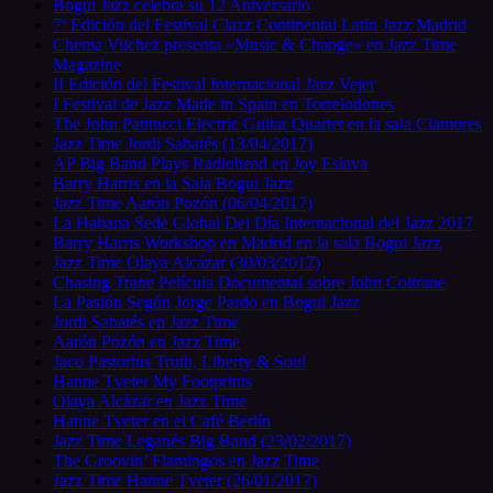
Bogui Jazz celebra su 12 Aniversario
7ª Edición del Festival Clazz Continental Latin Jazz Madrid
Chema Vilchez presenta «Music & Change» en Jazz Time
Magazine
II Edición del Festival Internacional Jazz Vejer
I Festival de Jazz Made in Spain en Torrelodones
The John Patitucci Electric Guitar Quartet en la sala Clamores
Jazz Time Jordi Sabatés (13/04/2017)
AP Big Band Plays Radiohead en Joy Eslava
Barry Harris en la Sala Bogui Jazz
Jazz Time Aarón Pozón (06/04/2017)
La Habana Sede Global Del Día Internacional del Jazz 2017
Barry Harris Workshop en Madrid en la sala Bogui Jazz
Jazz Time Olaya Alcázar (30/03/2017)
Chasing Trane Película Documental sobre John Coltrane
La Pasión Según Jorge Pardo en Bogui Jazz
Jordi Sabatés en Jazz Time
Aarón Pozón en Jazz Time
Jaco Pastorius Truth, Liberty & Soul
Hanne Tveter My Footprints
Olaya Alcázar en Jazz Time
Hanne Tveter en el Café Berlín
Jazz Time Leganés Big Band (23/02/2017)
The Groovin’ Flamingos en Jazz Time
Jazz Time Hanne Tveter (26/01/2017)