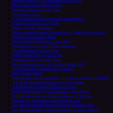
Madrid celebra el Día Internacional del Jazz
Día Internacional del Jazz 2018
Nastasia Zürcher en Jazz Time
Jorge Vera «Luz»
7ª Edición del Mallorca Smooth Jazz Festival
Gonzalo Alcaín en Jazz Time
Patáx «Creepy Monsters»
Patáx presenta Creepy Monsters en el Teatro Nuevo Apolo
Ander García en Jazz Time
Pedro Pablo Rodríguez en Jazz Time
Michael Olivera en Jazz Time Magazine
The Machetazo en Jazz Time
All4Gospel Choir en Jazz Time
Christian Gálvez en Jazz Time
Festival Internacional de Jazz de Madrid 2017
37 Edición del Cartagena Jazz Festival
SHY en Jazz Time
Smooth Hot Jazz Festival Del 11 al 15 de Octubre en Madrid
XX Festival Internacional de Jazz San Javier
X Edición del Festival Enclave de Agua
XXVI Edición del Festival Canarias Jazz & Más
El Festival de Jazz de Cádiz celebra su 10 Edición
Festival 36 Aniversario Sala Clamores Jazz
The John Scofield Überjam Band en Clamores Jazz
Lee Ritenour Band y Dave Grusin en la Sala Clamores