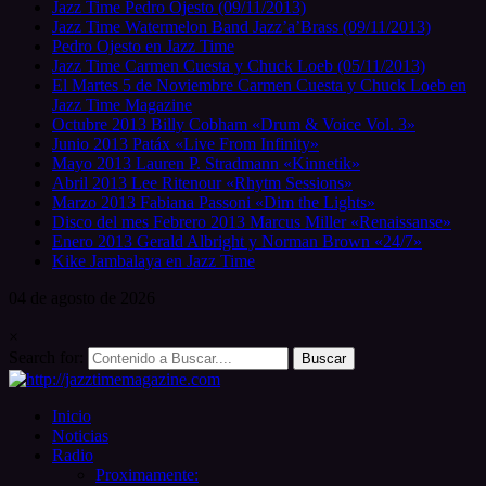
Jazz Time Pedro Ojesto (09/11/2013)
Jazz Time Watermelon Band Jazz’a’Brass (09/11/2013)
Pedro Ojesto en Jazz Time
Jazz Time Carmen Cuesta y Chuck Loeb (05/11/2013)
El Martes 5 de Noviembre Carmen Cuesta y Chuck Loeb en
Jazz Time Magazine
Octubre 2013 Billy Cobham «Drum & Voice Vol. 3»
Junio 2013 Patáx «Live From Infinity»
Mayo 2013 Lauren P. Stradmann «Kinnetik»
Abril 2013 Lee Ritenour «Rhytm Sessions»
Marzo 2013 Fabiana Passoni «Dim the Lights»
Disco del mes Febrero 2013 Marcus Miller «Renaissanse»
Enero 2013 Gerald Albright y Norman Brown «24/7»
Kike Jambalaya en Jazz Time
04 de
agosto
de 2026
×
Search for:
Inicio
Noticias
Radio
Proximamente: