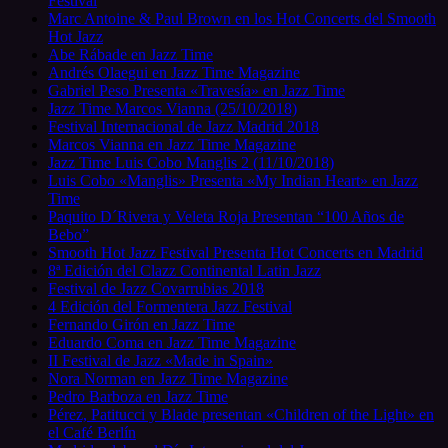
Festival
Marc Antoine & Paul Brown en los Hot Concerts del Smooth
Hot Jazz
Abe Rábade en Jazz Time
Andrés Olaegui en Jazz Time Magazine
Gabriel Peso Presenta «Travesía» en Jazz Time
Jazz Time Marcos Vianna (25/10/2018)
Festival Internacional de Jazz Madrid 2018
Marcos Vianna en Jazz Time Magazine
Jazz Time Luis Cobo Manglis 2 (11/10/2018)
Luis Cobo «Manglis» Presenta «My Indian Heart» en Jazz
Time
Paquito D´Rivera y Veleta Roja Presentan “100 Años de
Bebo”
Smooth Hot Jazz Festival Presenta Hot Concerts en Madrid
8ª Edición del Clazz Continental Latin Jazz
Festival de Jazz Covarrubias 2018
4 Edición del Formentera Jazz Festival
Fernando Girón en Jazz Time
Eduardo Coma en Jazz Time Magazine
II Festival de Jazz «Made in Spain»
Nora Norman en Jazz Time Magazine
Pedro Barboza en Jazz Time
Pérez, Patitucci y Blade presentan «Children of the Light» en
el Café Berlín