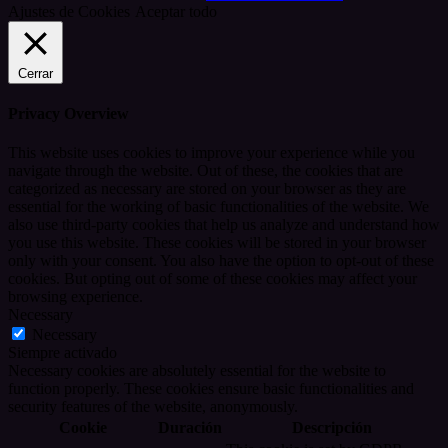
Ajustes de Cookies
Aceptar todo
Cerrar
Privacy Overview
This website uses cookies to improve your experience while you
navigate through the website. Out of these, the cookies that are
categorized as necessary are stored on your browser as they are
essential for the working of basic functionalities of the website. We
also use third-party cookies that help us analyze and understand how
you use this website. These cookies will be stored in your browser
only with your consent. You also have the option to opt-out of these
cookies. But opting out of some of these cookies may affect your
browsing experience.
Necessary
Necessary
Siempre activado
Necessary cookies are absolutely essential for the website to
function properly. These cookies ensure basic functionalities and
security features of the website, anonymously.
Cookie
Duración
Descripción