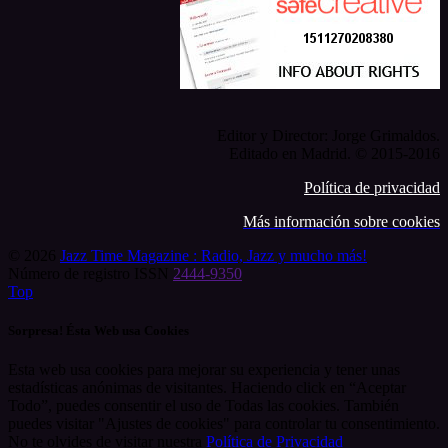
Editor y Director: Jorge Grimaldos.
Editado en Madrid. © 2015-2016
Política de privacidad
Más información sobre cookies
© 2026
Jazz Time Magazine : Radio, Jazz y mucho más!
Número de registro ISSN
2444-9350
Top
Sorpresa! Ésta Web usa Cookies
Esta web usa cookies para mejorar su experiencia y tener unas
estadísticas anónimas de visitantes. Haciendo click en “Aceptar
Todo”, puedes consentir el uso de Todas las cookies. También
puedes visitar "Ajustes de cookies" para controlar tu consentimiento.
No te olvides de visitar nuestra
Política de Privacidad