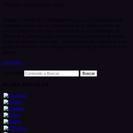
-
30 mayo, 2020
30 mayo, 2020
0
Paquito D’Rivera & Coma Ensamble graban el tema Solitude de
Guillermo Tomás, con la colaboración de 43 músicos desde sus
casas. Solitude es una pieza que estudiamos en la asignatura de
Música de Cámara en Cuba, es específica para cuarteto de cuerda,
se me ocurrió hacer un arreglo, aprovechando que estamos en casa,
y abordar nuestras raíces cubanas llevando este precioso tema a un
danzón
Leer más →
×
Search for:
REDES SOCIALES