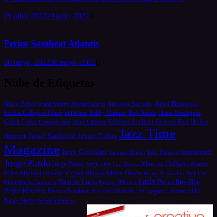
29 julio, 2022
29 julio, 2022
0
Perico Sambeat Atlantis
30 mayo, 2022
30 mayo, 2022
0
Nube de Etiquetas
Alain Pérez
Antonio Serrano
Ariel Brínguez
Ander García
Alana Sinkey
Bob Sands
Berklee College of Music
Bill Evans
Bobby Martínez
Chano Domínguez
Chick Corea
Federico Lechner
Georvis Pico
Herbie
Dizzy Gillespie
Clamores Jazz
Jazz Time
Israel Sandoval
Javier Colina
Hancock
Magazine
Jerry González
Joaquin Chacón
John Patitucci
John Scofield
Jorge Pardo
Marcos Collado
Jorge Pérez
Jorge Vera
Luis Guerra
Marcus
Miles Davis
Michael Olivera
Miguel Blanco
Miller
Moisés P. Sánchez
Noa Lur
Patáx
Paco de Lucía
Pedro Ruy-Blas
Pablo Martín Caminero
Paquito D'Rivera
Pepe Rivero
Perico Sambeat
Reinier Elizarde “El Negrón”
Román Filiú
Tomás Merlo
Verónica Ferreiro