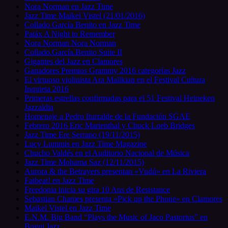
Nora Norman en Jazz Time
Jazz Time Maikel Vistel (21/01/2016)
Collado García Benito en Jazz Time
Patáx A Night to Remember
Nora Norman Nora Norman
Collado.García.Benito Suite II
Gigantes del Jazz en Clamores
Ganadores Premios Grammy 2016 categorías Jazz
El virtuoso violinista Ara Malikian en el Festival Cultura
Inquieta 2016
Primeras estrellas confirmadas para el 51 Festival Heineken
Jazzaldia
Homenaje a Pedro Iturralde de la Fundación SGAE
Febrero 2016 Eric Marienthal y Chuck Loeb Bridges
Jazz Time Ere Serrano (19/11/2015)
Lucy Lummis en Jazz Time Magazine
Chucho Valdés en el Auditorio Nacional de Música
Jazz Time Mohama Saz (12/11/2015)
Aurora & the Betrayers presentan «Vudú» en La Riviera
Fatbeat! en Jazz Time
Freedonia inicia su gira 10 Ans de Resistance
Sebastian Chames presenta «Pick up the Phone» en Clamores
Maikel Vistel en Jazz Time
E.N.M. Big Band “Plays the Music of Jaco Pastorius” en
Bogui Jazz