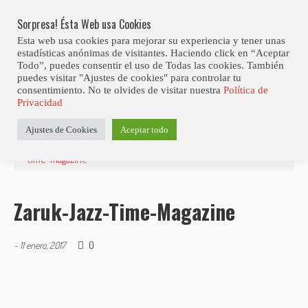
Skip
Abiertas Las Inscripciones Para La Octava Edición Del 7 Virtual Jazz 
LO ÚLTIMO
Club Contest.
to
Sorpresa! Ésta Web usa Cookies
content
Esta web usa cookies para mejorar su experiencia y tener unas
estadísticas anónimas de visitantes. Haciendo click en “Aceptar
Todo”, puedes consentir el uso de Todas las cookies. También
puedes visitar "Ajustes de cookies" para controlar tu
consentimiento. No te olvides de visitar nuestra
Política de
Privacidad
Estás aquí
Ajustes de Cookies
Aceptar todo
Inicio
>
Noticias
>
Zaruk en Jazz Time
>
zaruk-jazz-
time-magazine
Zaruk-Jazz-Time-Magazine
0
-
11 enero, 2017