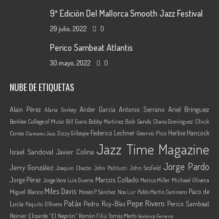
9ª Edición Del Mallorca Smooth Jazz Festival
29 julio, 2022
0
Perico Sambeat Atlantis
30 mayo, 2022
0
NUBE DE ETIQUETAS
Ariel Brínguez
Alain Pérez
Ander García
Antonio Serrano
Alana Sinkey
Berklee College of Music
Bob Sands
Chick
Bill Evans
Bobby Martínez
Chano Domínguez
Federico Lechner
Herbie Hancock
Corea
Georvis Pico
Dizzy Gillespie
Clamores Jazz
Jazz Time Magazine
Israel Sandoval
Javier Colina
Jorge Pardo
Jerry González
Joaquin Chacón
John Patitucci
John Scofield
Marcos Collado
Jorge Pérez
Jorge Vera
Michael Olivera
Luis Guerra
Marcus Miller
Miles Davis
Paco de
Miguel Blanco
Moisés P. Sánchez
Noa Lur
Pablo Martín Caminero
Pepe Rivero
Patáx
Lucía
Pedro Ruy-Blas
Perico Sambeat
Paquito D'Rivera
Reinier Elizarde “El Negrón”
Román Filiú
Tomás Merlo
Verónica Ferreiro