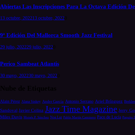
Abiertas Las Inscripciones Para La Octava Edición Del
13 octubre, 2022
13 octubre, 2022
0
9ª Edición Del Mallorca Smooth Jazz Festival
29 julio, 2022
29 julio, 2022
0
Perico Sambeat Atlantis
30 mayo, 2022
30 mayo, 2022
0
Nube de Etiquetas
Alain Pérez
Antonio Serrano
Ariel Brínguez
Ander García
Alana Sinkey
Berklee
Jazz Time Magazine
Jerry Go
Sandoval
Javier Colina
Miles Davis
Paco de Lucía
Moisés P. Sánchez
Noa Lur
Pablo Martín Caminero
Paquito 