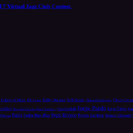
 7 Virtual Jazz Club Contest.
Bob Sands
Chick Core
 College of Music
Bill Evans
Bobby Martínez
Chano Domínguez
Jorge Pardo
nzález
Jorge Pérez
Jor
Joaquin Chacón
John Patitucci
John Scofield
Pepe Rivero
Patáx
Pedro Ruy-Blas
Perico Sambeat
Reinier Elizarde
D'Rivera