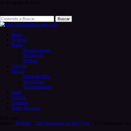
Skip
06 de
agosto
de 2026
to
content
×
Search
for:
Inicio
Noticias
Radio
Proximamente:
En Directo
Podcast
Agenda
Discos
Disco del Mes
Novedades
Recomendados
Salas
Cultura
Contacto
Sobre Nosotros
Estás aquí
Inicio
>
Noticias
>
The Machetazo en Jazz Time
>
The Machetazo Jaz