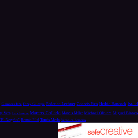
Israe
a
Federico Lechner
Georvis Pico
Herbie Hancock
Dizzy Gillespie
Clamores Jazz
Marcos Collado
Michael Olivera
ge Vera
Miguel Blanc
Luis Guerra
Marcus Miller
 “El Negrón”
Román Filiú
Tomás Merlo
Verónica Ferreiro