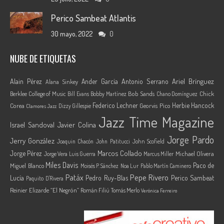
Perico Sambeat Atlantis
30 mayo, 2022
0
NUBE DE ETIQUETAS
Ariel Brínguez
Alain Pérez
Ander García
Antonio Serrano
Alana Sinkey
Berklee College of Music
Bob Sands
Chick
Bill Evans
Bobby Martínez
Chano Domínguez
Federico Lechner
Herbie Hancock
Corea
Georvis Pico
Dizzy Gillespie
Clamores Jazz
Jazz Time Magazine
Israel Sandoval
Javier Colina
Jorge Pardo
Jerry González
Joaquin Chacón
John Patitucci
John Scofield
Marcos Collado
Jorge Pérez
Jorge Vera
Michael Olivera
Luis Guerra
Marcus Miller
Miles Davis
Paco de
Miguel Blanco
Moisés P. Sánchez
Noa Lur
Pablo Martín Caminero
Pepe Rivero
Patáx
Lucía
Pedro Ruy-Blas
Perico Sambeat
Paquito D'Rivera
Reinier Elizarde “El Negrón”
Román Filiú
Tomás Merlo
Verónica Ferreiro