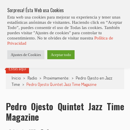
Skip
Abiertas Las Inscripciones Para La Octava Edición Del 7 Virtual Jazz 
LO ÚLTIMO
Club Contest.
to
Sorpresa! Ésta Web usa Cookies
content
Esta web usa cookies para mejorar su experiencia y tener unas
estadísticas anónimas de visitantes. Haciendo click en “Aceptar
Todo”, puedes consentir el uso de Todas las cookies. También
puedes visitar "Ajustes de cookies" para controlar tu
consentimiento. No te olvides de visitar nuestra
Política de
Privacidad
Ajustes de Cookies
Aceptar todo
Estás aquí
Inicio
>
Radio
>
Proximamente:
>
Pedro Ojesto en Jazz
Time
>
Pedro Ojesto Quintet Jazz Time Magazine
Pedro Ojesto Quintet Jazz Time
Magazine