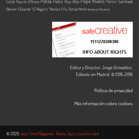
Pepe Rivero
Patáx
Lucía
Pedro Ruy-Blas
Perico Sambeat
Paquito D'Rivera
Reinier Elizarde “El Negrón”
Román Filiú
Tomás Merlo
Verónica Ferreiro
Editor y Director: Jorge Grimaldos.
Editado en Madrid. © 2015-2016
Política de privacidad
Más información sobre cookies
© 2026
Jazz Time Magazine : Radio, Jazz y mucho más!