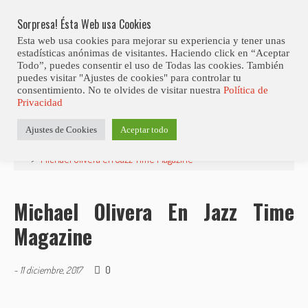
Skip
Abiertas Las Inscripciones Para La Octava Edición Del 7 Virtual Jazz 
LO ÚLTIMO
Club Contest.
to
Sorpresa! Ésta Web usa Cookies
content
Esta web usa cookies para mejorar su experiencia y tener unas
estadísticas anónimas de visitantes. Haciendo click en “Aceptar
Todo”, puedes consentir el uso de Todas las cookies. También
puedes visitar "Ajustes de cookies" para controlar tu
consentimiento. No te olvides de visitar nuestra
Política de
Privacidad
Estás aquí
Ajustes de Cookies
Aceptar todo
Inicio
>
Noticias
>
Michael Olivera en Jazz Time Magazine
>
Michael Olivera en Jazz Time Magazine
Michael Olivera En Jazz Time
Magazine
0
-
11 diciembre, 2017