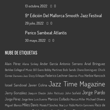
13 octubre, 2022
0
9ª Edición Del Mallorca Smooth Jazz Festival
29 julio, 2022
0
Perico Sambeat Atlantis
30 mayo, 2022
0
NUBE DE ETIQUETAS
Ariel Brínguez
Alain Pérez
Ander García
Antonio Serrano
Alana Sinkey
Berklee College of Music
Bob Sands
Chick
Bill Evans
Bobby Martínez
Chano Domínguez
Federico Lechner
Herbie Hancock
Corea
Georvis Pico
Dizzy Gillespie
Clamores Jazz
Jazz Time Magazine
Israel Sandoval
Javier Colina
Jorge Pardo
Jerry González
Joaquin Chacón
John Patitucci
John Scofield
Marcos Collado
Jorge Pérez
Jorge Vera
Michael Olivera
Luis Guerra
Marcus Miller
Miles Davis
Paco de
Miguel Blanco
Moisés P. Sánchez
Noa Lur
Pablo Martín Caminero